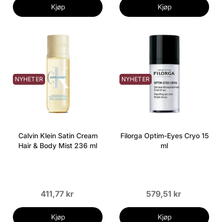
Kjøp
Kjøp
NYHETER
NYHETER
Calvin Klein Satin Cream
Filorga Optim-Eyes Cryo 15
Hair & Body Mist 236 ml
ml
411,77 kr
579,51 kr
Kjøp
Kjøp