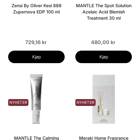
Zensi By Oliver Kesi 888
MANTLE The Spot Solution
Zupernova EDP 100 ml
Azelaic Acid Blemish
Treatment 30 ml
729,16 kr
480,00 kr
Kjøp
Kjøp
NYHETER
NYHETER
MANTLE The Calming
Meraki Home Fragrance