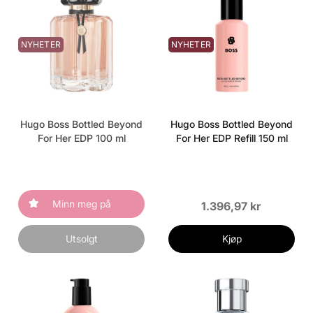
NYHETER
NYHETER
Hugo Boss Bottled Beyond
Hugo Boss Bottled Beyond
For Her EDP 100 ml
For Her EDP Refill 150 ml
Minn meg på
1.396,97 kr
Utsolgt
Kjøp