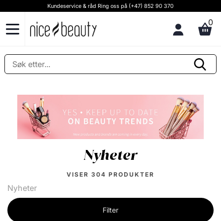
Kundeservice & råd Ring oss på (+47) 852 90 370
0
Nyheter
VISER
304
PRODUKTER
Nyheter
Filter