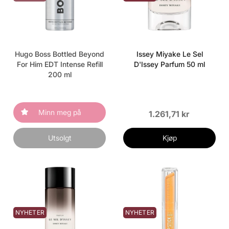
Hugo Boss Bottled Beyond
Issey Miyake Le Sel
For Him EDT Intense Refill
D'Issey Parfum 50 ml
200 ml
Minn meg på
1.261,71 kr
Utsolgt
Kjøp
NYHETER
NYHETER