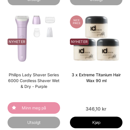
NICE
PRICE
NYHETER
NYHETER
Philips Lady Shaver Series
3 x Extreme Titanium Hair
6000 Cordless Shaver Wet
Wax 90 ml
& Dry - Purple
Minn meg på
346,10 kr
Utsolgt
Kjøp