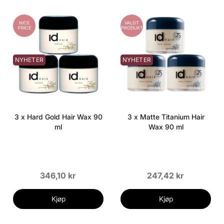
NICE
VALGT
PRICE
PRODUKT
NYHETER
NYHETER
3 x Hard Gold Hair Wax 90
3 x Matte Titanium Hair
ml
Wax 90 ml
346,10 kr
247,42 kr
Kjøp
Kjøp