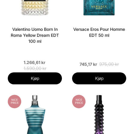
Valentino Uomo Born In
Versace Eros Pour Homme
Roma Yellow Dream EDT
EDT 50 ml
100 ml
1.266,61 kr
975,00 kr
745,17 kr
1.590,00 kr
Kjøp
Kjøp
NICE
NICE
PRICE
PRICE