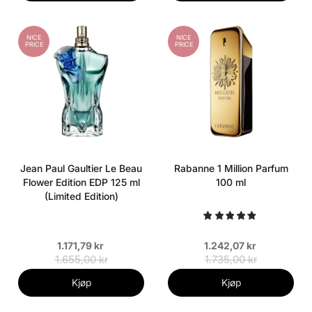
NICE
NICE
PRICE
PRICE
Jean Paul Gaultier Le Beau
Rabanne 1 Million Parfum
Flower Edition EDP 125 ml
100 ml
(Limited Edition)
1.171,79 kr
1.242,07 kr
1.655,00 kr
1.735,00 kr
Kjøp
Kjøp