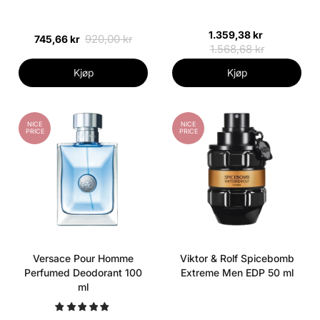
1.359,38 kr
920,00 kr
745,66 kr
1.568,68 kr
Kjøp
Kjøp
NICE
NICE
PRICE
PRICE
Versace Pour Homme
Viktor & Rolf Spicebomb
Perfumed Deodorant 100
Extreme Men EDP 50 ml
ml