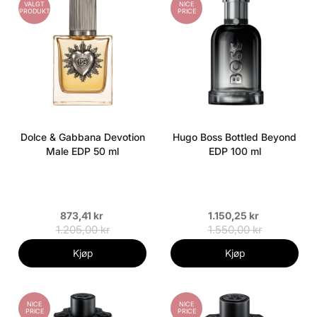
VALGT
NICE
PRODUKT
PRICE
Dolce & Gabbana Devotion
Hugo Boss Bottled Beyond
Male EDP 50 ml
EDP 100 ml
873,41 kr
1.150,25 kr
1.205,00 kr
1.550,00 kr
Kjøp
Kjøp
NICE
NICE
PRICE
PRICE