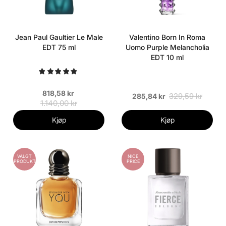
Jean Paul Gaultier Le Male
Valentino Born In Roma
EDT 75 ml
Uomo Purple Melancholia
EDT 10 ml
818,58 kr
329,59 kr
285,84 kr
1.140,00 kr
Kjøp
Kjøp
VALGT
NICE
PRODUKT
PRICE