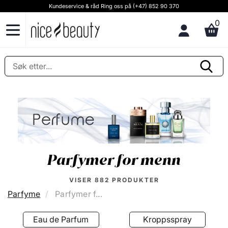
Kundeservice & råd Ring oss på (+47) 852 90 370
0
Parfymer for menn
VISER
882
PRODUKTER
Parfyme
Parfymer f...
Eau de Parfum
Kroppsspray