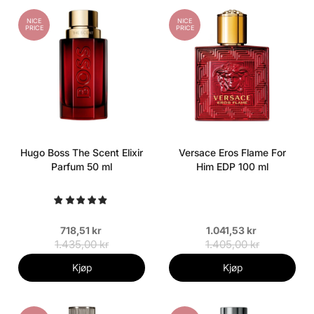
NICE
NICE
PRICE
PRICE
Hugo Boss The Scent Elixir
Versace Eros Flame For
Parfum 50 ml
Him EDP 100 ml
718,51 kr
1.041,53 kr
1.435,00 kr
1.405,00 kr
Kjøp
Kjøp