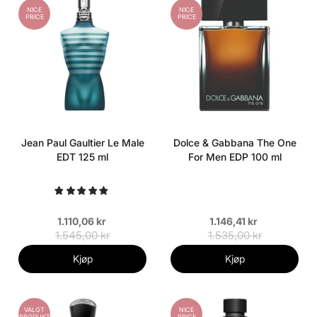
NICE
NICE
PRICE
PRICE
Jean Paul Gaultier Le Male
Dolce & Gabbana The One
EDT 125 ml
For Men EDP 100 ml
1.110,06 kr
1.146,41 kr
1.545,00 kr
1.535,00 kr
Kjøp
Kjøp
VALGT
NICE
PRODUKT
PRICE