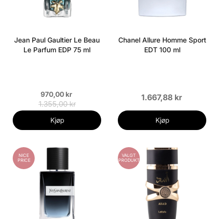
Jean Paul Gaultier Le Beau
Chanel Allure Homme Sport
Le Parfum EDP 75 ml
EDT 100 ml
970,00 kr
1.667,88 kr
1.355,00 kr
Kjøp
Kjøp
NICE
VALGT
PRICE
PRODUKT