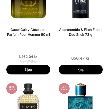
Gucci Guilty Absolu de
Abercrombie & Fitch Fierce
Parfum Pour Homme 60 ml
Deo Stick 73 g
1.462,04 kr
656,47 kr
1.947,10 kr
Kjøp
Kjøp
NICE
NICE
PRICE
PRICE