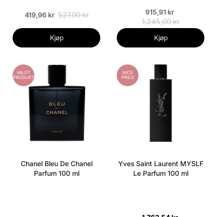
915,91 kr
527,00 kr
419,96 kr
1.245,00 kr
Kjøp
Kjøp
VALGT
NICE
PRODUKT
PRICE
Chanel Bleu De Chanel
Yves Saint Laurent MYSLF
Parfum 100 ml
Le Parfum 100 ml