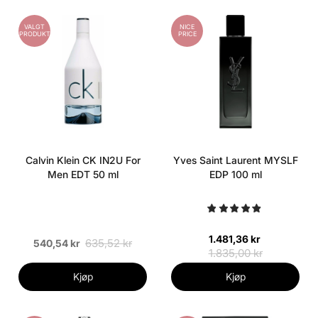
VALGT
NICE
PRODUKT
PRICE
Calvin Klein CK IN2U For
Yves Saint Laurent MYSLF
Men EDT 50 ml
EDP 100 ml
1.481,36 kr
635,52 kr
540,54 kr
1.835,00 kr
Kjøp
Kjøp