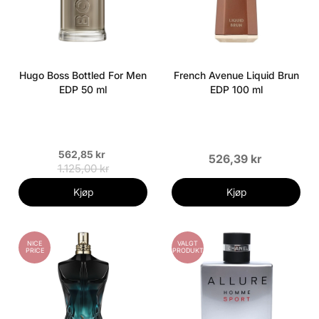
Hugo Boss Bottled For Men
French Avenue Liquid Brun
EDP 50 ml
EDP 100 ml
562,85 kr
526,39 kr
1.125,00 kr
Kjøp
Kjøp
NICE
VALGT
PRICE
PRODUKT