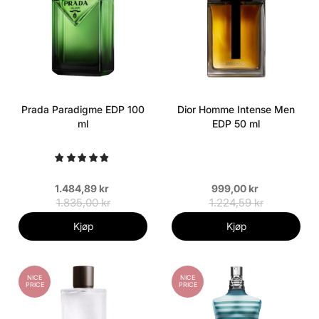
Prada Paradigme EDP 100
Dior Homme Intense Men
ml
EDP 50 ml
1.484,89 kr
999,00 kr
1.835,00 kr
1.224,59 kr
Kjøp
Kjøp
NICE
NICE
PRICE
PRICE