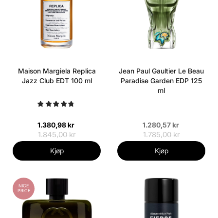
Maison Margiela Replica
Jean Paul Gaultier Le Beau
Jazz Club EDT 100 ml
Paradise Garden EDP 125
ml
1.380,98 kr
1.280,57 kr
1.845,00 kr
1.785,00 kr
Kjøp
Kjøp
NICE
PRICE