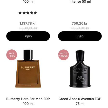
100 ml
Intense 50 ml
1.137,78 kr
759,26 kr
1.530,00 kr
1.530,00 kr
Kjøp
Kjøp
NICE
VALGT
PRICE
PRODUKT
Burberry Hero For Men EDP
Creed Absolu Aventus EDP
100 ml
75 ml