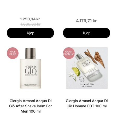
1.250,34 kr
4.179,71 kr
1.680,00 kr
Kjøp
Kjøp
NICE
VALGT
PRICE
PRODUKT
Giorgio Armani Acqua Di
Giorgio Armani Acqua Di
Giò After Shave Balm For
Giò Homme EDT 100 ml
Men 100 ml