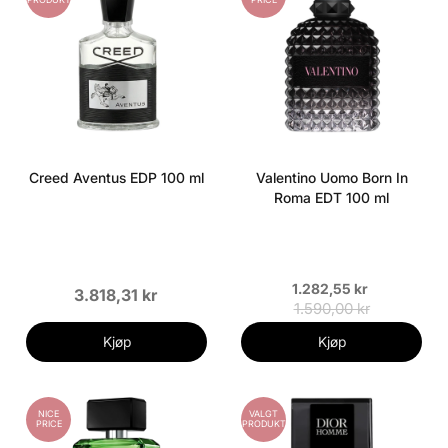
Creed Aventus EDP 100 ml
Valentino Uomo Born In
Roma EDT 100 ml
1.282,55 kr
3.818,31 kr
1.590,00 kr
Kjøp
Kjøp
NICE
VALGT
PRICE
PRODUKT