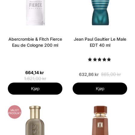
Abercrombie & Fitch Fierce
Jean Paul Gaultier Le Male
Eau de Cologne 200 ml
EDT 40 ml
664,14 kr
865,00 kr
632,86 kr
1.621,00 kr
Kjøp
Kjøp
VALGT
PRODUKT