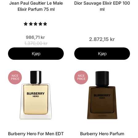
Jean Paul Gaultier Le Male
Dior Sauvage Elixir EDP 100
Elixir Parfum 75 ml
ml
986,71 kr
2.872,15 kr
1.370,00 kr
Kjøp
Kjøp
NICE
NICE
PRICE
PRICE
Burberry Hero For Men EDT
Burberry Hero Parfum