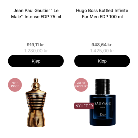
Jean Paul Gaultier ''Le
Hugo Boss Bottled Infinite
Male'' Intense EDP 75 ml
For Men EDP 100 ml
919,11 kr
948,64 kr
1.280,00 kr
1.425,00 kr
Kjøp
Kjøp
NICE
VALGT
PRICE
PRODUKT
NYHETER