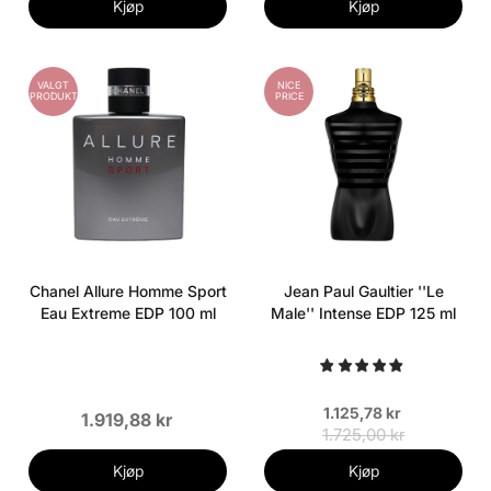
Kjøp
Kjøp
VALGT
NICE
PRODUKT
PRICE
Chanel Allure Homme Sport
Jean Paul Gaultier ''Le
Eau Extreme EDP 100 ml
Male'' Intense EDP 125 ml
1.125,78 kr
1.919,88 kr
1.725,00 kr
Kjøp
Kjøp