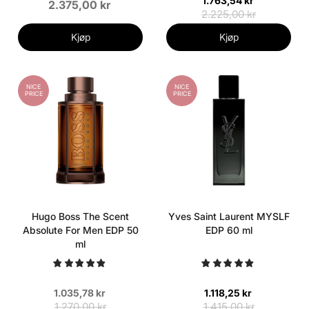
1.763,54 kr
2.375,00 kr
2.225,00 kr
Kjøp
Kjøp
NICE
NICE
PRICE
PRICE
Hugo Boss The Scent
Yves Saint Laurent MYSLF
Absolute For Men EDP 50
EDP 60 ml
ml
1.035,78 kr
1.118,25 kr
1.270,00 kr
1.415,00 kr