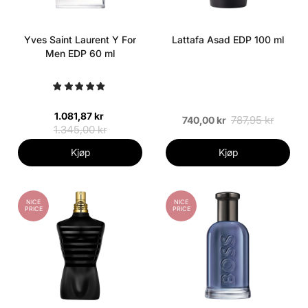
Yves Saint Laurent Y For
Lattafa Asad EDP 100 ml
Men EDP 60 ml
1.081,87 kr
787,95 kr
740,00 kr
1.345,00 kr
Kjøp
Kjøp
NICE
NICE
PRICE
PRICE