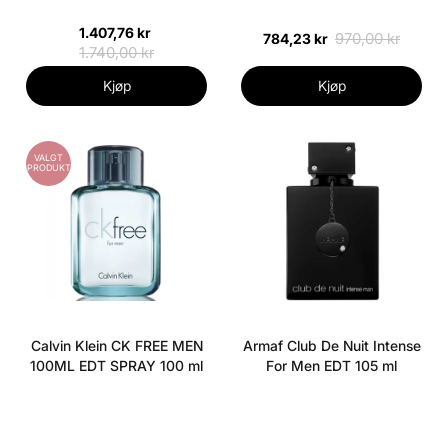
1.407,76 kr
970,00 kr
784,23 kr
1.740,00 kr
Kjøp
Kjøp
VALGT
PRODUKT
Calvin Klein CK FREE MEN
Armaf Club De Nuit Intense
100ML EDT SPRAY 100 ml
For Men EDT 105 ml