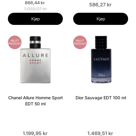
866,44 kr
586,27 kr
1.003,07 kr
Kjøp
Kjøp
VALGT
VALGT
PRODUKT
PRODUKT
Chanel Allure Homme Sport
Dior Sauvage EDT 100 ml
EDT 50 ml
1.199,95 kr
1.469,51 kr