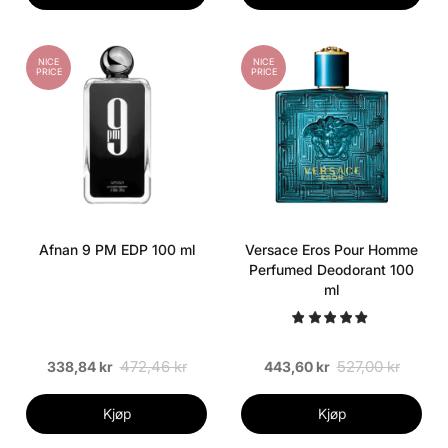
NICE
NICE
PRICE
PRICE
Afnan 9 PM EDP 100 ml
Versace Eros Pour Homme
Perfumed Deodorant 100
ml
472,46 kr
527,00 kr
338,84 kr
443,60 kr
Kjøp
Kjøp