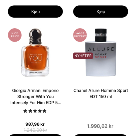
Kjøp
Kjøp
NICE
VALGT
PRICE
PRODUKT
NYHETER
Giorgio Armani Emporio
Chanel Allure Homme Sport
Stronger With You
EDT 150 ml
Intensely For Him EDP 50
ml
987,96 kr
1.998,62 kr
1.240,00 kr