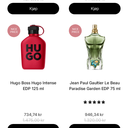
Kjøp
Kjøp
NICE
NICE
PRICE
PRICE
Hugo Boss Hugo Intense
Jean Paul Gaultier Le Beau
EDP 125 ml
Paradise Garden EDP 75 ml
734,74 kr
946,34 kr
1.475,00 kr
1.320,00 kr