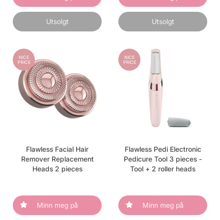
Utsolgt
Utsolgt
NICE
NICE
PRICE
PRICE
Flawless Facial Hair
Flawless Pedi Electronic
Remover Replacement
Pedicure Tool 3 pieces -
Heads 2 pieces
Tool + 2 roller heads
Minn meg på
Minn meg på