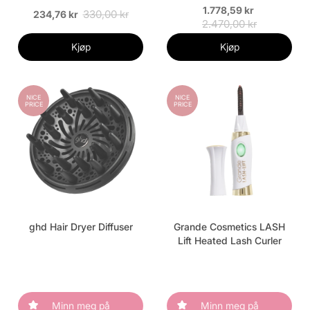
1.778,59 kr
330,00 kr
234,76 kr
2.470,00 kr
Kjøp
Kjøp
NICE
NICE
PRICE
PRICE
ghd Hair Dryer Diffuser
Grande Cosmetics LASH
Lift Heated Lash Curler
Minn meg på
Minn meg på