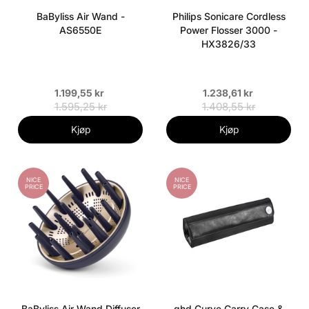
BaByliss Air Wand -
Philips Sonicare Cordless
AS6550E
Power Flosser 3000 -
HX3826/33
1.199,55 kr
1.238,61 kr
1.595,25 kr
1.408,55 kr
Kjøp
Kjøp
NICE
NICE
PRICE
PRICE
BaByliss Air Wand Diffuser
ghd Curve Carry Case &