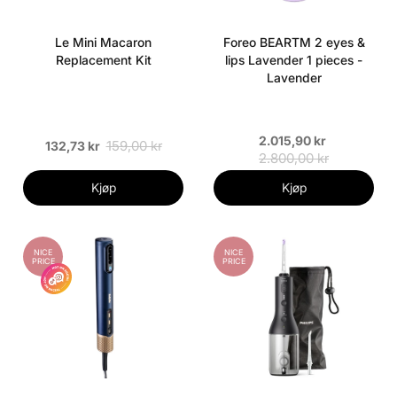
Le Mini Macaron
Foreo BEARTM 2 eyes &
Replacement Kit
lips Lavender 1 pieces -
Lavender
2.015,90 kr
159,00 kr
132,73 kr
2.800,00 kr
Kjøp
Kjøp
NICE
NICE
PRICE
PRICE