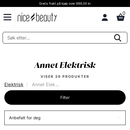
Kundeservice & råd Ring oss på (+47) 852 90 370
0
Annet Elektrisk
VISER
39
PRODUKTER
Elektrisk
Annet Elek...
Filter
Anbefalt for deg