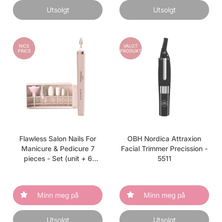
Utsolgt
Utsolgt
NICE
VALGT
PRICE
PRODUKT
Flawless Salon Nails For
OBH Nordica Attraxion
Manicure & Pedicure 7
Facial Trimmer Precission -
pieces - Set (unit + 6
5511
heads)
Minn meg på
Minn meg på
Utsolgt
Utsolgt