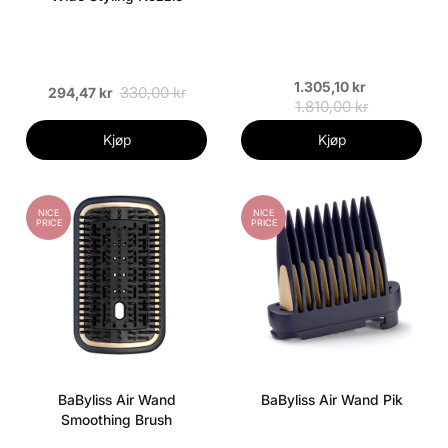
1.305,10 kr
330,00 kr
294,47 kr
1.810,00 kr
Kjøp
Kjøp
NICE
NICE
PRICE
PRICE
BaByliss Air Wand
BaByliss Air Wand Pik
Smoothing Brush