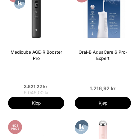
Medicube AGE-R Booster
Oral-B AquaCare 6 Pro-
Pro
Expert
3.521,22 kr
1.216,92 kr
5.045,00 kr
Kjøp
Kjøp
NICE
PRICE