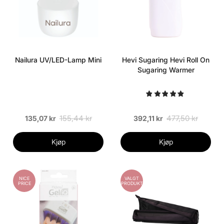
Nailura UV/LED-Lamp Mini
Hevi Sugaring Hevi Roll On
Sugaring Warmer
155,44 kr
477,50 kr
135,07 kr
392,11 kr
Kjøp
Kjøp
NICE
VALGT
PRICE
PRODUKT