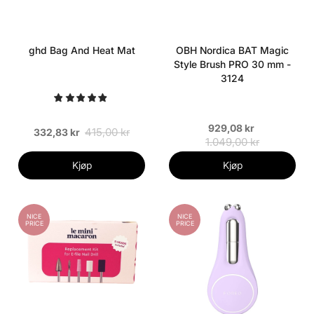
ghd Bag And Heat Mat
OBH Nordica BAT Magic
Style Brush PRO 30 mm -
3124
929,08 kr
415,00 kr
332,83 kr
1.049,00 kr
Kjøp
Kjøp
NICE
NICE
PRICE
PRICE