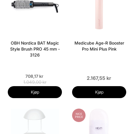
OBH Nordica BAT Magic
Medicube Age-R Booster
Style Brush PRO 45 mm -
Pro Mini Plus Pink
3126
708,17 kr
2.167,55 kr
1.049,00 kr
Kjøp
Kjøp
NICE
PRICE