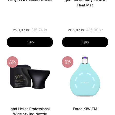
Heat Mat
315,74 kr
415,00 kr
220,37 kr
285,87 kr
Kjøp
Kjøp
NICE
NICE
PRICE
PRICE
ghd Helios Professional
Foreo KIWITM
Wide Styling Nozzle