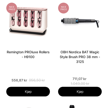
NICE
NICE
PRICE
PRICE
Remington PROluxe Rollers
OBH Nordica BAT Magic
- H9100
Style Brush PRO 38 mm -
3125
711,07 kr
956,50 kr
556,87 kr
1.049,00 kr
Kjøp
Kjøp