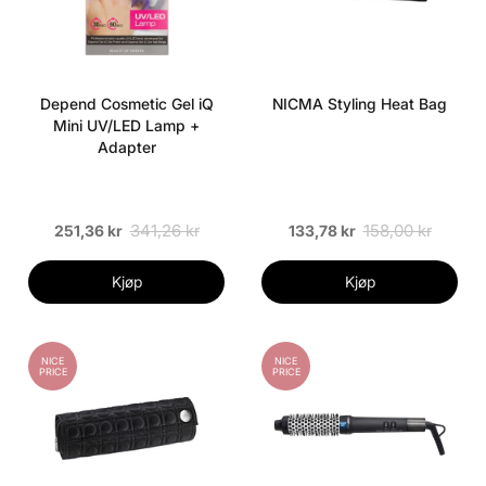
Depend Cosmetic Gel iQ
NICMA Styling Heat Bag
Mini UV/LED Lamp +
Adapter
341,26 kr
158,00 kr
251,36 kr
133,78 kr
Kjøp
Kjøp
NICE
NICE
PRICE
PRICE