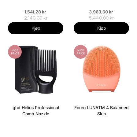
1.541,28 kr
3.963,60 kr
2.140,00 kr
5.440,00 kr
Kjøp
Kjøp
NICE
NICE
PRICE
PRICE
ghd Helios Professional
Foreo LUNATM 4 Balanced
Comb Nozzle
Skin