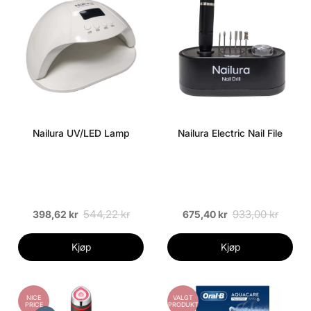
Nailura UV/LED Lamp
Nailura Electric Nail File
544,22 kr
933,00 kr
398,62 kr
675,40 kr
Kjøp
Kjøp
NICE
VALGT
PRICE
PRODUKT