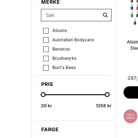
MERKE
Neglelakkfjerner
Neglepleie
Negleklipper/neglefil
Alûstre
Nail accessories
Australian Bodycare
Alûst
Kunstige Negler
Dia
Benecos
Forleng & Forsterk
Brushworks
Burt's Bees
Caudalíe
287,
PRIS
CND
Cutex
Depend Cosmetic
20 kr
1258 kr
Essie
NICE
PRICE
Flawless
FARGE
Herome