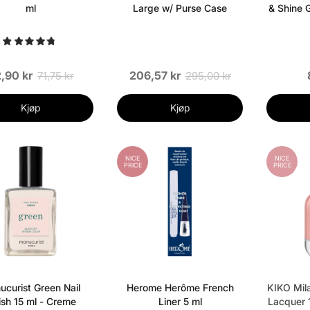
ml
Large w/ Purse Case
& Shine 
,90 kr
206,57 kr
71,75 kr
295,00 kr
Kjøp
Kjøp
NICE
NICE
PRICE
PRICE
curist Green Nail
Herome Herôme French
KIKO Mil
ish 15 ml - Creme
Liner 5 ml
Lacquer 