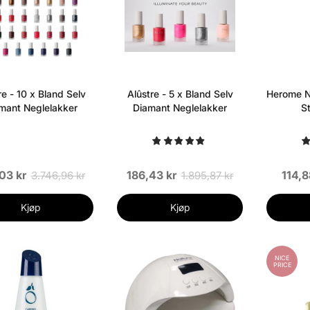
re - 10 x Bland Selv
Alûstre - 5 x Bland Selv
Herome Na
mant Neglelakker
Diamant Neglelakker
S
03 kr
186,43 kr
114,8
3.746,96 kr
1.895,87 kr
Kjøp
Kjøp
NICE
PRICE