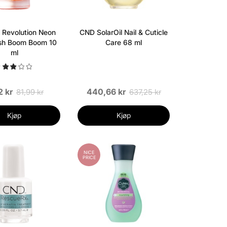
Revolution Neon
CND SolarOil Nail & Cuticle
lish Boom Boom 10
Care 68 ml
ml
2 kr
440,66 kr
81,99 kr
637,25 kr
Kjøp
Kjøp
NICE
PRICE