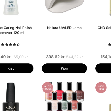
e Caring Nail Polish
Nailura UV/LED Lamp
CND Sola
emover 120 ml
,49 kr
398,62 kr
154,1
165,00 kr
544,22 kr
Kjøp
Kjøp
VALGT
NICE
PRODUKT
PRICE