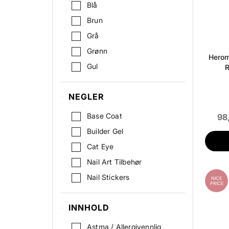
Blå
IDUN Minerals
Brun
KIKO Milano
Grå
Kiss
Grønn
Le Mini Macaron
Herom
Gul
Makeup Revolution
R
Gull
Manucurist
NEGLER
Hvit
Martinelia
Lilla
Meraki
Base Coat
98
Lyserød (rosa)
Miss NELLA
Builder Gel
Matt (Mattende)
Nailmatic
Cat Eye
Metallic
Nailura
Nail Art Tilbehør
Multi
OPI
Nail Stickers
NICE
PRICE
Nude (Beige)
Parsa
Neglefil & saks
Oransje
RIMMEL
INNHOLD
Neglelakk
Perlemor
Scholl
Neglelakkfjerner
Astma / Allergivennlig