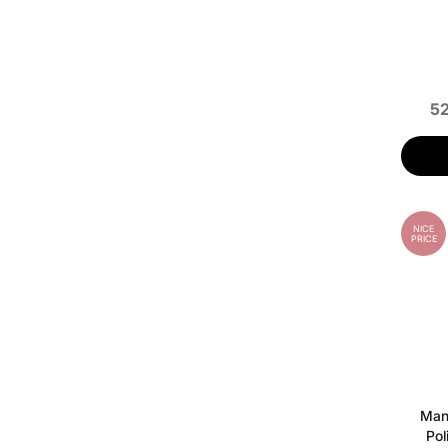
52
NICE
PRICE
Manu
Pol