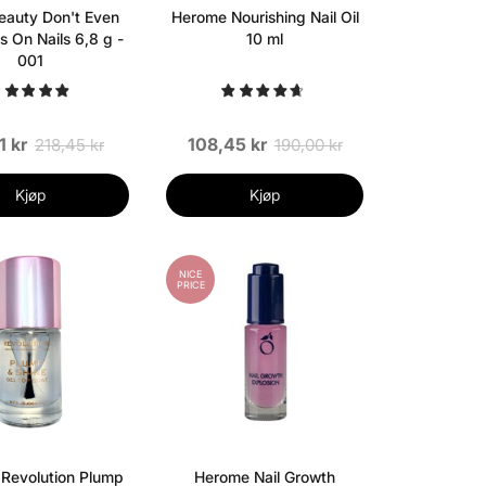
eauty Don't Even
Herome Nourishing Nail Oil
s On Nails 6,8 g -
10 ml
001
1 kr
108,45 kr
218,45 kr
190,00 kr
Kjøp
Kjøp
NICE
PRICE
Revolution Plump
Herome Nail Growth