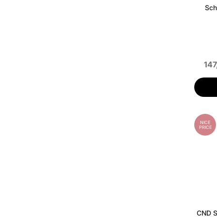
Scho
147
NICE
PRICE
CND So