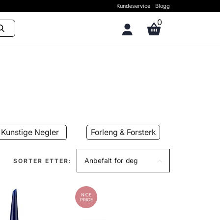
Kundeservice
Blogg
0
Kunstige Negler
Forleng & Forsterk
Negle
Anbefalt for deg
SORTER ETTER:
NICE
PRICE