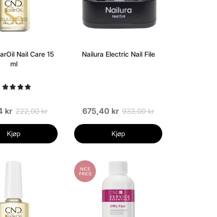
rOil Nail Care 15
Nailura Electric Nail File
ml
4 kr
675,40 kr
222,00 kr
933,00 kr
Kjøp
Kjøp
NICE
PRICE