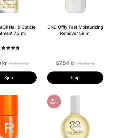
Oil Nail & Cuticle
CND Offly Fast Moisturizing
atment 7,3 ml
Remover 59 ml
 kr
57,54 kr
142,25 kr
78,25 kr
Kjøp
Kjøp
NICE
PRICE