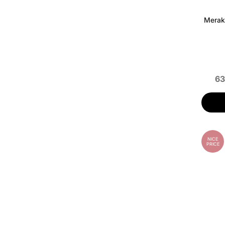
Meraki
63
NICE
PRICE