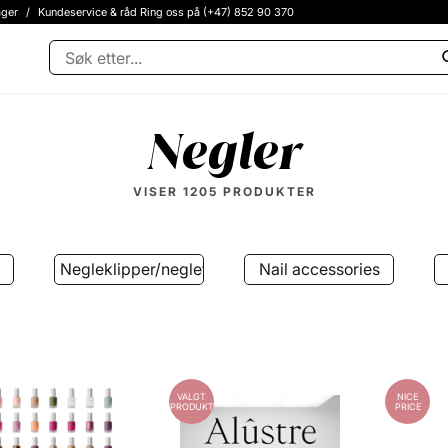
ager
/
Kundeservice & råd Ring oss på (+47) 852 90 370
Negler
VISER
1205
PRODUKTER
Negleklipper/neglefil
Nail accessories
VALGT
NICE
PRODUKT
PRICE