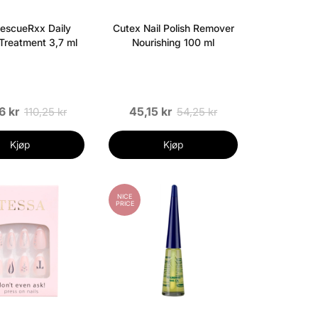
escueRxx Daily
Cutex Nail Polish Remover
 Treatment 3,7 ml
Nourishing 100 ml
6 kr
45,15 kr
110,25 kr
54,25 kr
Kjøp
Kjøp
NICE
PRICE