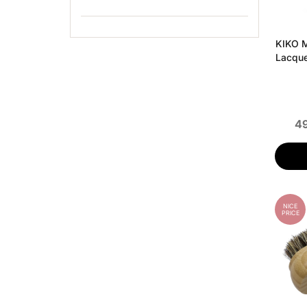
KIKO M
Lacque
49
NICE
PRICE