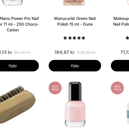
ilano Power Pro Nail
Manucurist Green Nail
Makeup 
r 11 ml - 250 Choco-
Polish 15 ml - Dune
Nail Po
Cation
,13 kr
164,87 kr
71,1
60,00 kr
205,00 kr
Kjøp
Kjøp
NICE
NICE
PRICE
PRICE