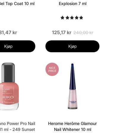
Gel Top Coat 10 ml
Explosion 7 ml
81,47 kr
125,17 kr
240,00 kr
Kjøp
Kjøp
NICE
PRICE
ano Power Pro Nail
Herome Herôme Glamour
11 ml - 249 Sunset
Nail Whitener 10 ml