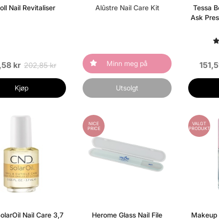
ll Nail Revitaliser
Alûstre Nail Care Kit
Tessa B
Ask Pres
Minn meg på
,58 kr
151,5
202,85 kr
Kjøp
Utsolgt
NICE
VALGT
PRICE
PRODUKT
larOil Nail Care 3,7
Herome Glass Nail File
Makeup 