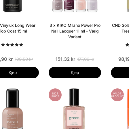
Vinylux Long Wear
3 x KIKO Milano Power Pro
CND Solar
Top Coat 15 ml
Nail Lacquer 11 ml - Vælg
Tre
Variant
,90 kr
151,32 kr
98,19
199,50 kr
177,06 kr
Kjøp
Kjøp
NICE
VALGT
PRICE
PRODUKT