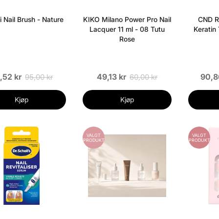
 Nail Brush - Nature
KIKO Milano Power Pro Nail
CND R
Lacquer 11 ml - 08 Tutu
Keratin
Rose
,52 kr
49,13 kr
90,8
95,00 kr
60,00 kr
Kjøp
Kjøp
VALGT
VALGT
PRODUKT
PRODUKT