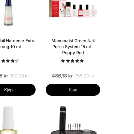
il Hardener Extra
Manucurist Green Nail
trong 10 ml
Polish System 15 ml -
Poppy Red
8 kr
486,18 kr
190,00 kr
755,00 kr
Kjøp
Kjøp