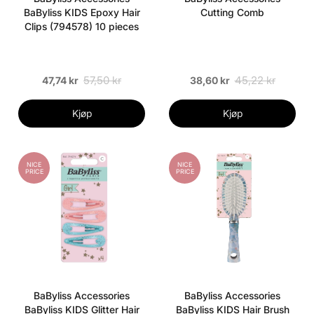
BaByliss KIDS Epoxy Hair
Cutting Comb
Clips (794578) 10 pieces
57,50 kr
45,22 kr
47,74 kr
38,60 kr
Kjøp
Kjøp
NICE
NICE
PRICE
PRICE
BaByliss Accessories
BaByliss Accessories
BaByliss KIDS Glitter Hair
BaByliss KIDS Hair Brush