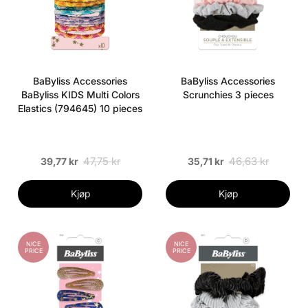
BaByliss Accessories
BaByliss Accessories
BaByliss KIDS Multi Colors
Scrunchies 3 pieces
Elastics (794645) 10 pieces
47,75 kr
46,63 kr
39,77 kr
35,71 kr
Kjøp
Kjøp
NICE
NICE
PRICE
PRICE