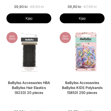
46,63 kr
47,36 kr
39,80 kr
39,80 kr
Kjøp
Kjøp
NICE
NICE
PRICE
PRICE
BaByliss Accessories HBA
BaByliss Accessories
BaByliss Hair Elastics
BaByliss KIDS Polybands
(9233) 20 pieces
(5853) 250 pieces