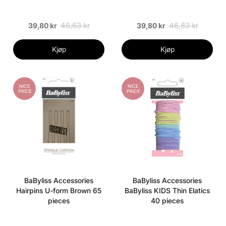
46,63 kr
46,83 kr
39,80 kr
39,80 kr
Kjøp
Kjøp
NICE
NICE
PRICE
PRICE
BaByliss Accessories
BaByliss Accessories
Hairpins U-form Brown 65
BaByliss KIDS Thin Elatics
pieces
40 pieces