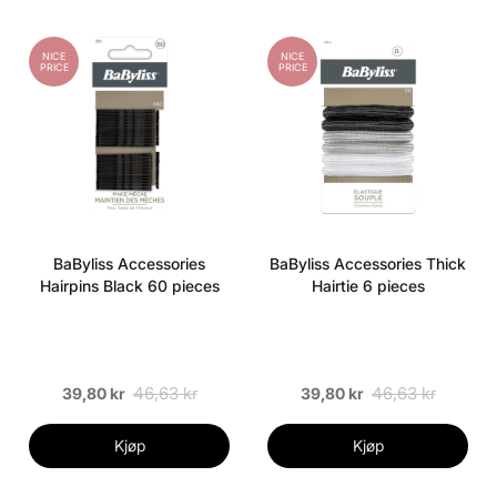
NICE
NICE
PRICE
PRICE
BaByliss Accessories
BaByliss Accessories Thick
Hairpins Black 60 pieces
Hairtie 6 pieces
46,63 kr
46,63 kr
39,80 kr
39,80 kr
Kjøp
Kjøp