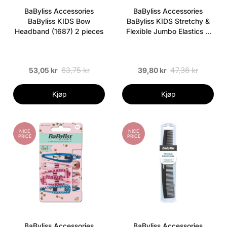
BaByliss Accessories
BaByliss Accessories
BaByliss KIDS Bow
BaByliss KIDS Stretchy &
Headband (1687) 2 pieces
Flexible Jumbo Elastics 8
pieces
63,75 kr
47,36 kr
53,05 kr
39,80 kr
Kjøp
Kjøp
NICE
NICE
PRICE
PRICE
BaByliss Accessories
BaByliss Accessories