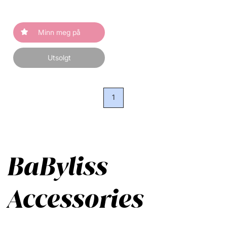
Minn meg på
Utsolgt
1
BaByliss
Accessories