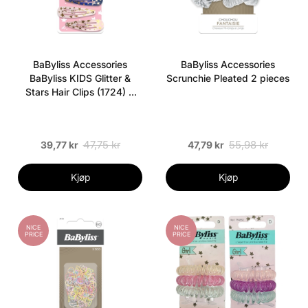
BaByliss Accessories
BaByliss Accessories
BaByliss KIDS Glitter &
Scrunchie Pleated 2 pieces
Stars Hair Clips (1724) 6
pieces
47,75 kr
55,98 kr
39,77 kr
47,79 kr
Kjøp
Kjøp
NICE
NICE
PRICE
PRICE