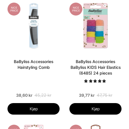
NICE
NICE
PRICE
PRICE
BaByliss Accessories
BaByliss Accessories
Hairstyling Comb
BaByliss KIDS Hair Elastics
(6485) 24 pieces
45,22 kr
47,75 kr
38,60 kr
39,77 kr
Kjøp
Kjøp