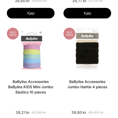
46,69 kr
47,75 kr
39,80 kr
39,77 kr
Kjøp
Kjøp
NICE
NICE
PRICE
PRICE
BaByliss Accessories
BaByliss Accessories
BaByliss KIDS Mini Jumbo
Jumbo Hairtie 4 pieces
Elastics 10 pieces
47,36 kr
46,63 kr
39,21 kr
39,80 kr