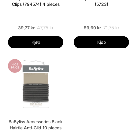
Clips (794574) 4 pieces
(5723)
47,75 kr
71,75 kr
39,77 kr
59,69 kr
Kjøp
Kjøp
NICE
PRICE
BaByliss Accessories Black
Hairtie Anti-Glid 10 pieces