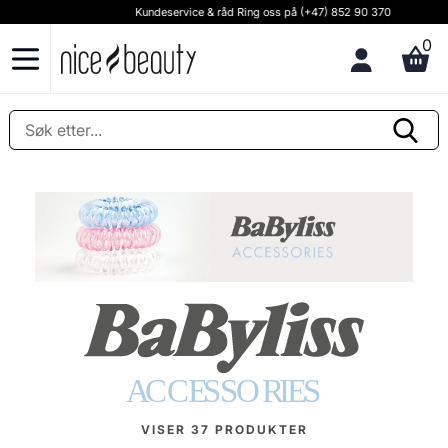
Kundeservice & råd Ring oss på (+47) 852 90 370
0
VISER
37
PRODUKTER