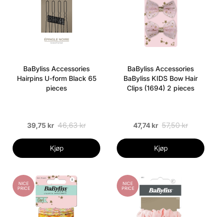
BaByliss Accessories
BaByliss Accessories
Hairpins U-form Black 65
BaByliss KIDS Bow Hair
pieces
Clips (1694) 2 pieces
46,63 kr
57,50 kr
39,75 kr
47,74 kr
Kjøp
Kjøp
NICE
NICE
PRICE
PRICE