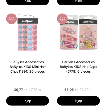
Kjøp
Kjøp
NICE
NICE
PRICE
PRICE
BaByliss Accessories
BaByliss Accessories
BaByliss KIDS Mini Hair
BaByliss KIDS Hair Clips
Clips (1991) 20 pieces
(5778) 6 pieces
47,75 kr
63,75 kr
39,77 kr
53,05 kr
Kjøp
Kjøp