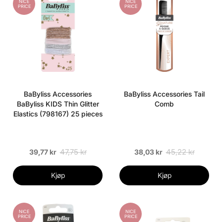
NICE
NICE
PRICE
PRICE
BaByliss Accessories
BaByliss Accessories Tail
BaByliss KIDS Thin Glitter
Comb
Elastics (798167) 25 pieces
47,75 kr
45,22 kr
39,77 kr
38,03 kr
Kjøp
Kjøp
NICE
NICE
PRICE
PRICE