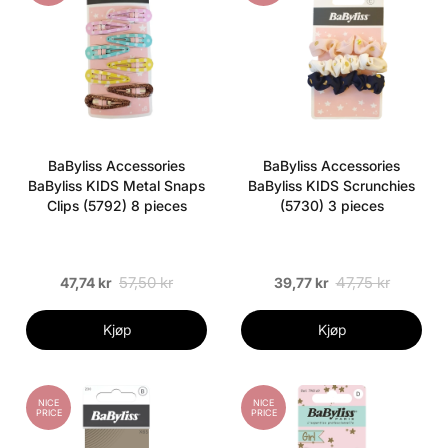
BaByliss Accessories
BaByliss Accessories
BaByliss KIDS Metal Snaps
BaByliss KIDS Scrunchies
Clips (5792) 8 pieces
(5730) 3 pieces
57,50 kr
47,75 kr
47,74 kr
39,77 kr
Kjøp
Kjøp
NICE
NICE
PRICE
PRICE