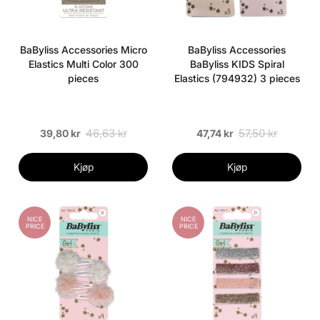
BaByliss Accessories Micro
BaByliss Accessories
Elastics Multi Color 300
BaByliss KIDS Spiral
pieces
Elastics (794932) 3 pieces
46,63 kr
57,50 kr
39,80 kr
47,74 kr
Kjøp
Kjøp
NICE
NICE
PRICE
PRICE