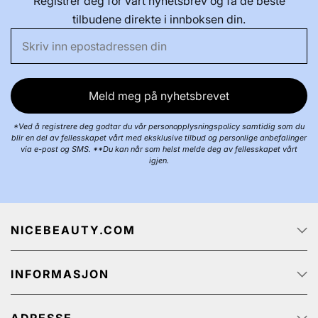
Registrer deg for vårt nyhetsbrev og få de beste
tilbudene direkte i innboksen din.
Meld meg på nyhetsbrevet
*Ved å registrere deg godtar du vår personopplysningspolicy samtidig som du
blir en del av fellesskapet vårt med eksklusive tilbud og personlige anbefalinger
via e-post og SMS. **Du kan når som helst melde deg av fellesskapet vårt
igjen.
NICEBEAUTY.COM
Forside
INFORMASJON
Jobb
Om oss
Kundeservice
Track & Trace