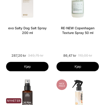
evo Salty Dog Salt Spray
RE-NEW Copenhagen
200 ml
Texture Spray 50 ml
349,75 kr
110,00 kr
287,20 kr
86,47 kr
Kjøp
Kjøp
NICE
PRICE
NYHETER