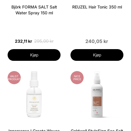
Björk FORMA SALT Salt
REUZEL Hair Tonic 350 ml
Water Spray 150 ml
295,00 kr
240,05 kr
232,11 kr
Kjøp
Kjøp
VALGT
NICE
PRODUKT
PRICE
Innersense I Create Waves
Goldwell StyleSign Sea Salt