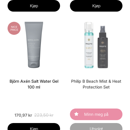
Kjøp
Kjøp
NICE
PRICE
Björn Axén Salt Water Gel
Philip B Beach Mist & Heat
100 ml
Protection Set
Minn meg på
223,50 kr
170,97 kr
Kjøp
Utsolgt