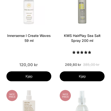
Innersense I Create Waves
KMS HairPlay Sea Salt
59 ml
Spray 200 ml
120,00 kr
385,00 kr
269,80 kr
Kjøp
Kjøp
NICE
NICE
PRICE
PRICE