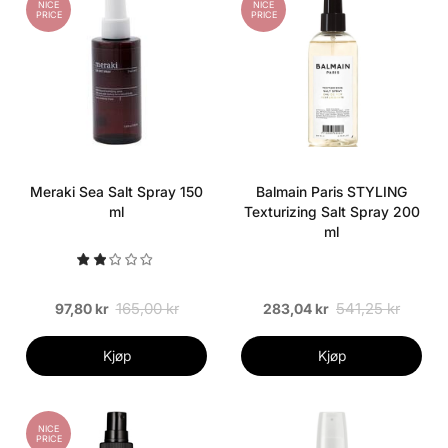
NICE
NICE
PRICE
PRICE
Meraki Sea Salt Spray 150
Balmain Paris STYLING
ml
Texturizing Salt Spray 200
ml
165,00 kr
541,25 kr
97,80 kr
283,04 kr
Kjøp
Kjøp
NICE
PRICE