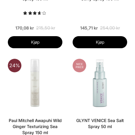
215,50 kr
254,00 kr
170,08 kr
145,71 kr
Kjøp
Kjøp
NICE
24%
PRICE
Paul Mitchell Awapuhi Wild
GLYNT VENICE Sea Salt
Ginger Texturizing Sea
Spray 50 ml
Spray 150 ml