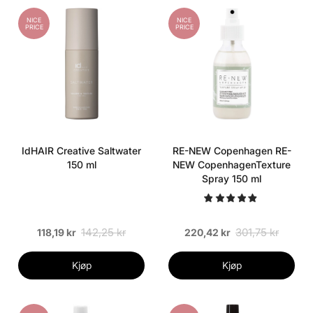
NICE
NICE
PRICE
PRICE
IdHAIR Creative Saltwater
RE-NEW Copenhagen RE-
150 ml
NEW CopenhagenTexture
Spray 150 ml
142,25 kr
301,75 kr
118,19 kr
220,42 kr
Kjøp
Kjøp