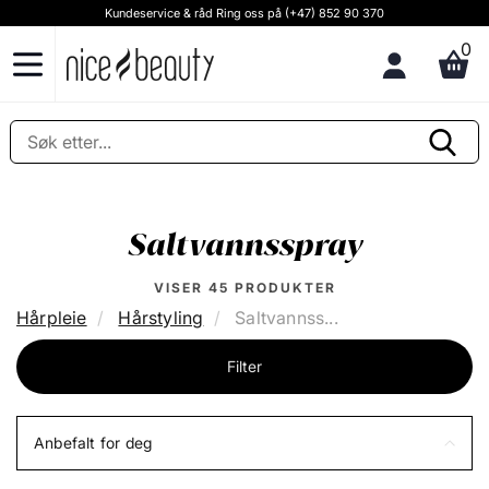
Kundeservice & råd Ring oss på (+47) 852 90 370
0
Saltvannsspray
VISER
45
PRODUKTER
Hårpleie
Hårstyling
Saltvannss...
Filter
Anbefalt for deg