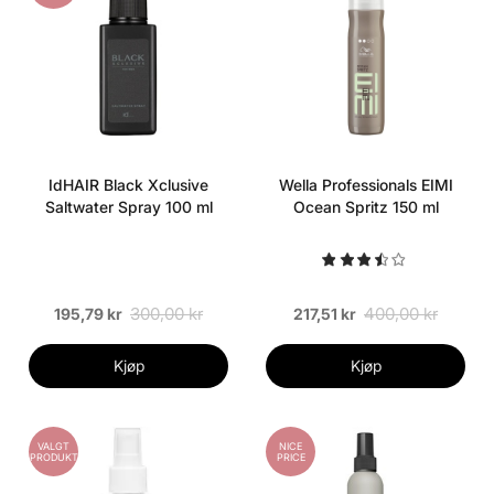
IdHAIR Black Xclusive
Wella Professionals EIMI
Saltwater Spray 100 ml
Ocean Spritz 150 ml
300,00 kr
400,00 kr
195,79 kr
217,51 kr
Kjøp
Kjøp
VALGT
NICE
PRODUKT
PRICE