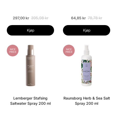
395,98 kr
78,78 kr
297,00 kr
64,85 kr
Kjøp
Kjøp
NICE
NICE
PRICE
PRICE
Lernberger Stafsing
Raunsborg Herb & Sea Salt
Saltwater Spray 200 ml
Spray 200 ml