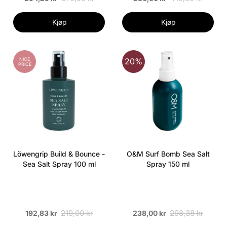
Kjøp
Kjøp
NICE
20%
PRICE
Löwengrip Build & Bounce -
O&M Surf Bomb Sea Salt
Sea Salt Spray 100 ml
Spray 150 ml
219,00 kr
298,38 kr
192,83 kr
238,00 kr