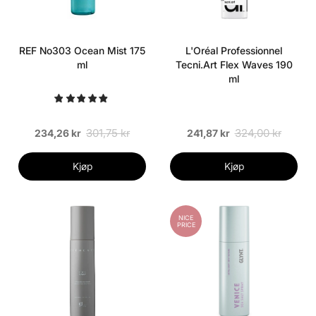
REF No303 Ocean Mist 175
L'Oréal Professionnel
ml
Tecni.Art Flex Waves 190
ml
301,75 kr
324,00 kr
234,26 kr
241,87 kr
Kjøp
Kjøp
NICE
PRICE