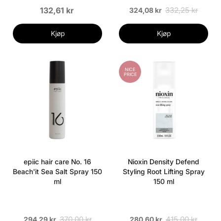
132,61 kr
332,25 kr
324,08 kr
Kjøp
Kjøp
NICE
PRICE
epiic hair care No. 16
Nioxin Density Defend
Beach'it Sea Salt Spray 150
Styling Root Lifting Spray
ml
150 ml
370,00 kr
415,00 kr
294,29 kr
280,60 kr