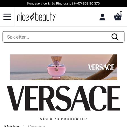
Kundeservice & råd Ring oss på (+47) 852 90 370
0
VISER
73
PRODUKTER
Merker
Versace