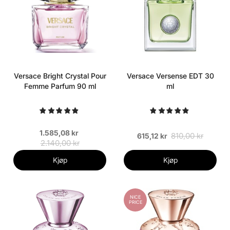
Versace Bright Crystal Pour
Versace Versense EDT 30
Femme Parfum 90 ml
ml
1.585,08 kr
810,00 kr
615,12 kr
2.140,00 kr
Kjøp
Kjøp
NICE
PRICE