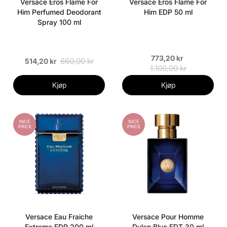
Versace Eros Flame For
Versace Eros Flame For
Him Perfumed Deodorant
Him EDP 50 ml
Spray 100 ml
773,20 kr
660,00 kr
514,20 kr
1.100,00 kr
Kjøp
Kjøp
NICE
NICE
PRICE
PRICE
Versace Eau Fraiche
Versace Pour Homme
Extreme EDP 200 ml
Dylan Blue EDT 30 ml