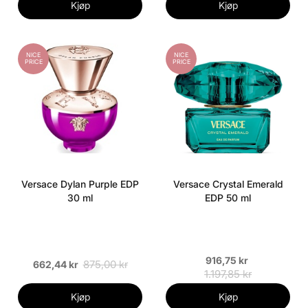
Kjøp
Kjøp
NICE
NICE
PRICE
PRICE
Versace Dylan Purple EDP
Versace Crystal Emerald
30 ml
EDP 50 ml
916,75 kr
875,00 kr
662,44 kr
1.197,85 kr
Kjøp
Kjøp