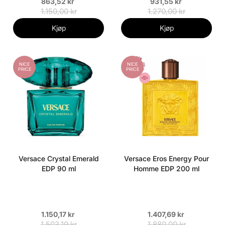
863,52 kr
931,55 kr
1.150,00 kr
1.270,00 kr
Kjøp
Kjøp
NICE
NICE
PRICE
PRICE
Versace Crystal Emerald
Versace Eros Energy Pour
EDP 90 ml
Homme EDP 200 ml
1.150,17 kr
1.407,69 kr
1.503,19 kr
1.880,00 kr