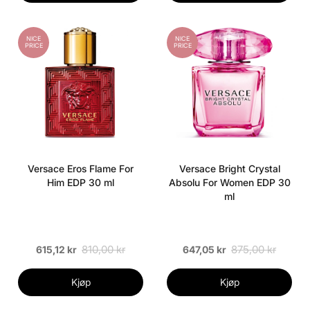
NICE
NICE
PRICE
PRICE
Versace Eros Flame For
Versace Bright Crystal
Him EDP 30 ml
Absolu For Women EDP 30
ml
810,00 kr
875,00 kr
615,12 kr
647,05 kr
Kjøp
Kjøp