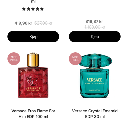
ml
818,87 kr
527,00 kr
419,96 kr
1.100,00 kr
Kjøp
Kjøp
NICE
NICE
PRICE
PRICE
Versace Eros Flame For
Versace Crystal Emerald
Him EDP 100 ml
EDP 30 ml