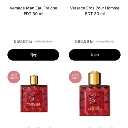
Versace Man Eau Fraîche
Versace Eros Pour Homme
EDT 30 ml
EDT 30 ml
770,00 kr
775,00 kr
550,07 kr
585,56 kr
Kjøp
Kjøp
NICE
NICE
PRICE
PRICE