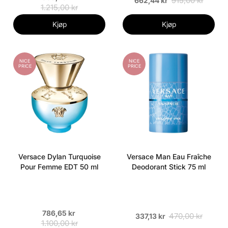
915,00 kr
662,44 kr
1.215,00 kr
Kjøp
Kjøp
NICE
NICE
PRICE
PRICE
Versace Dylan Turquoise
Versace Man Eau Fraîche
Pour Femme EDT 50 ml
Deodorant Stick 75 ml
786,65 kr
470,00 kr
337,13 kr
1.100,00 kr