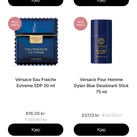
NICE
NICE
PRICE
PRICE
Versace Eau Fraiche
Versace Pour Homme
Extreme EDP 50 ml
Dylan Blue Deodorant Stick
75 ml
816,26 kr
470,00 kr
337,13 kr
1.100,60 kr
Kjøp
Kjøp