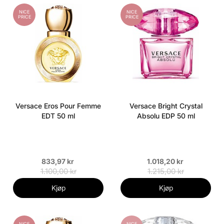
NICE
NICE
PRICE
PRICE
Versace Eros Pour Femme
Versace Bright Crystal
EDT 50 ml
Absolu EDP 50 ml
833,97 kr
1.018,20 kr
1.100,00 kr
1.215,00 kr
Kjøp
Kjøp
NICE
NICE