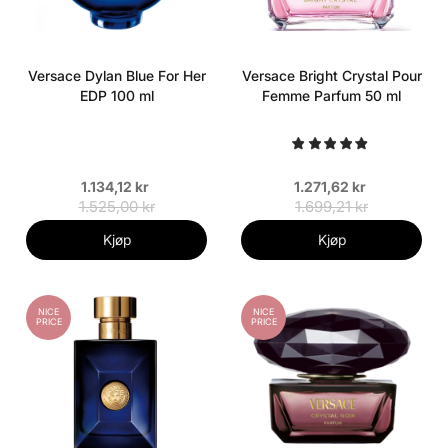
Versace Dylan Blue For Her
Versace Bright Crystal Pour
EDP 100 ml
Femme Parfum 50 ml
1.134,12 kr
1.271,62 kr
1.525,00 kr
1.699,21 kr
Kjøp
Kjøp
NICE
NICE
PRICE
PRICE