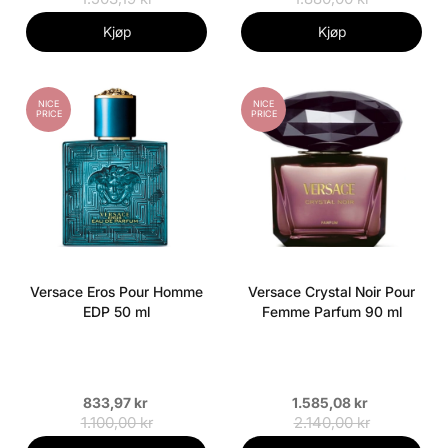
Kjøp
Kjøp
NICE
NICE
PRICE
PRICE
Versace Eros Pour Homme
Versace Crystal Noir Pour
EDP 50 ml
Femme Parfum 90 ml
833,97 kr
1.585,08 kr
1.100,00 kr
2.140,00 kr