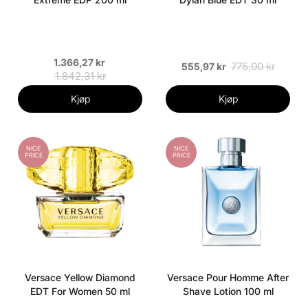
1.366,27 kr
775,00 kr
555,97 kr
1.842,31 kr
Kjøp
Kjøp
NICE
NICE
PRICE
PRICE
Versace Yellow Diamond
Versace Pour Homme After
EDT For Women 50 ml
Shave Lotion 100 ml