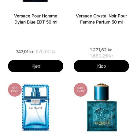
Versace Pour Homme
Versace Crystal Noir Pour
Dylan Blue EDT 50 ml
Femme Parfum 50 ml
1.271,62 kr
975,00 kr
747,01 kr
1.680,26 kr
Kjøp
Kjøp
NICE
NICE
PRICE
PRICE