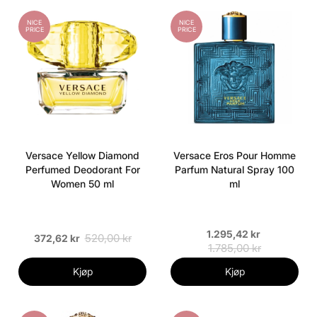
NICE
NICE
PRICE
PRICE
Versace Yellow Diamond
Versace Eros Pour Homme
Perfumed Deodorant For
Parfum Natural Spray 100
Women 50 ml
ml
1.295,42 kr
520,00 kr
372,62 kr
1.785,00 kr
Kjøp
Kjøp