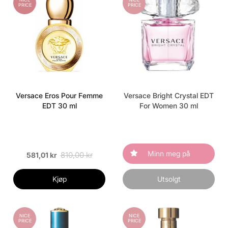
PRICE
PRICE
Versace Eros Pour Femme
Versace Bright Crystal EDT
EDT 30 ml
For Women 30 ml
Minn meg på
810,00 kr
581,01 kr
Kjøp
Utsolgt
NICE
NICE
PRICE
PRICE