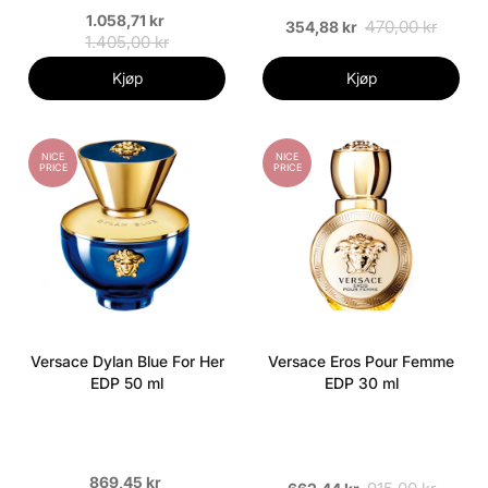
1.058,71 kr
470,00 kr
354,88 kr
1.405,00 kr
Kjøp
Kjøp
NICE
NICE
PRICE
PRICE
Versace Dylan Blue For Her
Versace Eros Pour Femme
EDP 50 ml
EDP 30 ml
869,45 kr