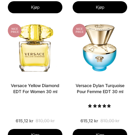
Kjøp
Kjøp
NICE
NICE
PRICE
PRICE
Versace Yellow Diamond
Versace Dylan Turquoise
EDT For Women 30 ml
Pour Femme EDT 30 ml
810,00 kr
810,00 kr
615,12 kr
615,12 kr
Kjøp
Kjøp