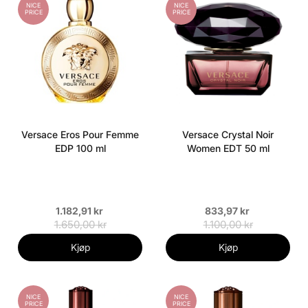
NICE
NICE
PRICE
PRICE
Versace Eros Pour Femme
Versace Crystal Noir
EDP 100 ml
Women EDT 50 ml
1.182,91 kr
833,97 kr
1.650,00 kr
1.100,00 kr
Kjøp
Kjøp
NICE
NICE
PRICE
PRICE