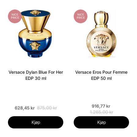
NICE
NICE
PRICE
PRICE
Versace Dylan Blue For Her
Versace Eros Pour Femme
EDP 30 ml
EDP 50 ml
916,77 kr
875,00 kr
628,45 kr
1.265,00 kr
Kjøp
Kjøp