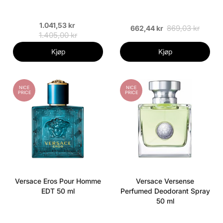
1.041,53 kr
869,03 kr
662,44 kr
1.405,00 kr
Kjøp
Kjøp
NICE
NICE
PRICE
PRICE
Versace Eros Pour Homme
Versace Versense
EDT 50 ml
Perfumed Deodorant Spray
50 ml