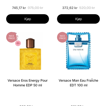
975,00 kr
520,00 kr
745,17 kr
372,62 kr
Kjøp
Kjøp
NICE
NICE
PRICE
PRICE
Versace Eros Energy Pour
Versace Man Eau FraÎche
Homme EDP 50 ml
EDT 100 ml