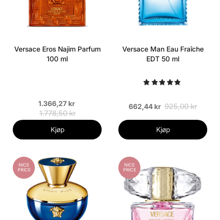
Versace Eros Najim Parfum
Versace Man Eau Fraîche
100 ml
EDT 50 ml
1.366,27 kr
925,00 kr
662,44 kr
1.778,50 kr
Kjøp
Kjøp
NICE
NICE
PRICE
PRICE