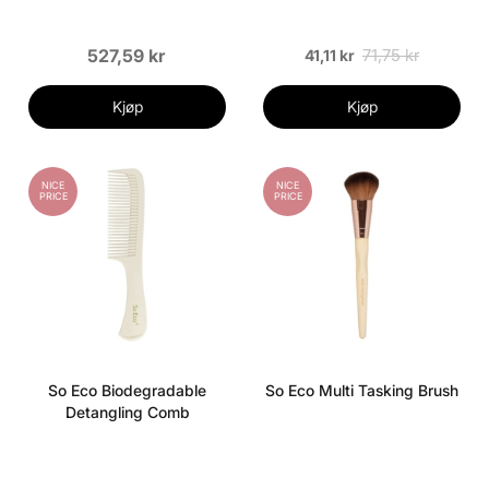
527,59 kr
71,75 kr
41,11 kr
Kjøp
Kjøp
NICE
NICE
PRICE
PRICE
So Eco Biodegradable
So Eco Multi Tasking Brush
Detangling Comb