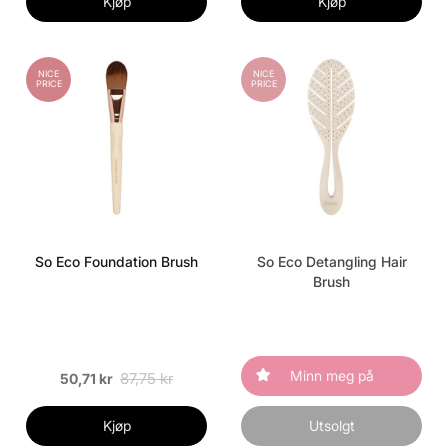
Kjøp
Kjøp
NICE
NICE
PRICE
PRICE
So Eco Foundation Brush
So Eco Detangling Hair
Brush
Minn meg på
87,75 kr
50,71 kr
Kjøp
Utsolgt