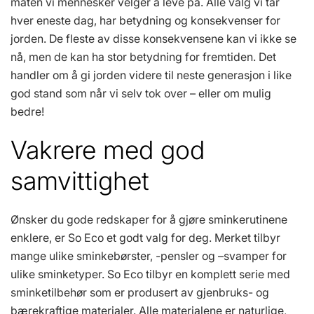
måten vi mennesker velger å leve på. Alle valg vi tar
hver eneste dag, har betydning og konsekvenser for
jorden. De fleste av disse konsekvensene kan vi ikke se
nå, men de kan ha stor betydning for fremtiden. Det
handler om å gi jorden videre til neste generasjon i like
god stand som når vi selv tok over – eller om mulig
bedre!
Vakrere med god
samvittighet
Ønsker du gode redskaper for å gjøre sminkerutinene
enklere, er So Eco et godt valg for deg. Merket tilbyr
mange ulike sminkebørster, -pensler og –svamper for
ulike sminketyper. So Eco tilbyr en komplett serie med
sminketilbehør som er produsert av gjenbruks- og
bærekraftige materialer. Alle materialene er naturlige,