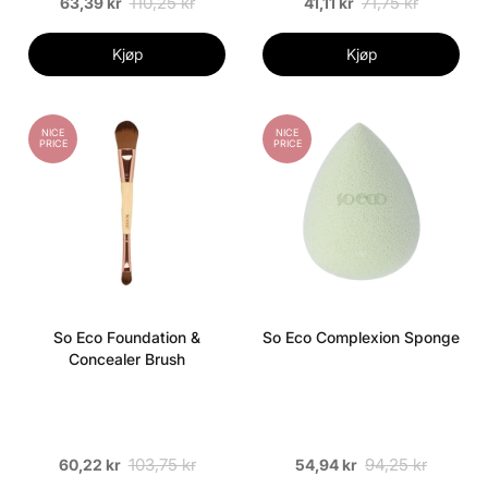
110,25 kr
71,75 kr
63,39 kr
41,11 kr
Kjøp
Kjøp
NICE
NICE
PRICE
PRICE
So Eco Foundation &
So Eco Complexion Sponge
Concealer Brush
103,75 kr
94,25 kr
60,22 kr
54,94 kr