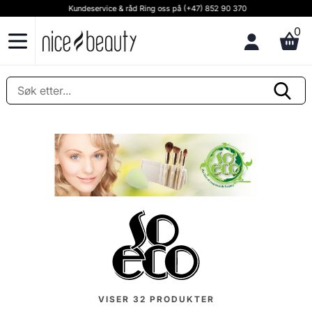
Kundeservice & råd Ring oss på (+47) 852 90 370
0
VISER
32
PRODUKTER