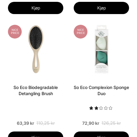
Kjøp
Kjøp
NICE
NICE
PRICE
PRICE
So Eco Biodegradable
So Eco Complexion Sponge
Detangling Brush
Duo
110,25 kr
126,25 kr
63,39 kr
72,90 kr