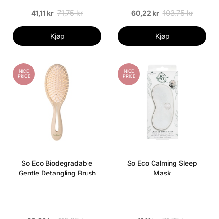
71,75 kr
103,75 kr
41,11 kr
60,22 kr
Kjøp
Kjøp
NICE
NICE
PRICE
PRICE
So Eco Biodegradable
So Eco Calming Sleep
Gentle Detangling Brush
Mask