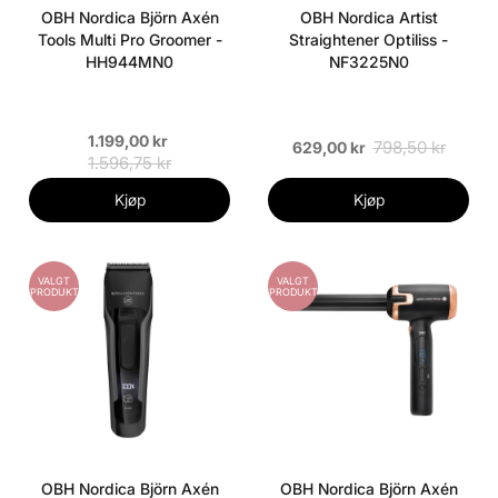
OBH Nordica Björn Axén
OBH Nordica Artist
Tools Multi Pro Groomer -
Straightener Optiliss -
HH944MN0
NF3225N0
1.199,00 kr
798,50 kr
629,00 kr
1.596,75 kr
Kjøp
Kjøp
VALGT
VALGT
PRODUKT
PRODUKT
OBH Nordica Björn Axén
OBH Nordica Björn Axén