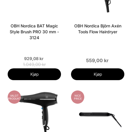
OBH Nordica BAT Magic
OBH Nordica Björn Axén
Style Brush PRO 30 mm -
Tools Flow Hairdryer
3124
929,08 kr
559,00 kr
1.049,00 kr
Kjøp
Kjøp
VALGT
NICE
PRODUKT
PRICE