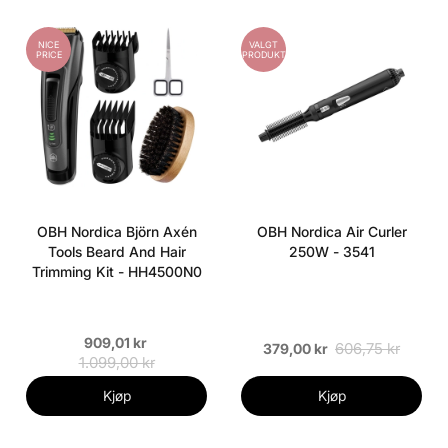
NICE
VALGT
PRICE
PRODUKT
OBH Nordica Björn Axén
OBH Nordica Air Curler
Tools Beard And Hair
250W - 3541
Trimming Kit - HH4500N0
909,01 kr
606,75 kr
379,00 kr
1.099,00 kr
Kjøp
Kjøp