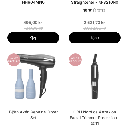
HH604MN0
Straightener - NF8210N0
495,00 kr
2.521,73 kr
1.117,75 kr
3.032,50 kr
Kjøp
Kjøp
VALGT
VALGT
PRODUKT
PRODUKT
Björn Axén Repair & Dryer
OBH Nordica Attraxion
Set
Facial Trimmer Precission -
5511