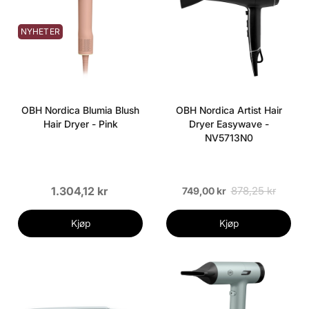
NYHETER
OBH Nordica Blumia Blush
OBH Nordica Artist Hair
Hair Dryer - Pink
Dryer Easywave -
NV5713N0
1.304,12 kr
878,25 kr
749,00 kr
Kjøp
Kjøp