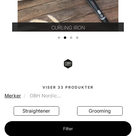
CURLING IRON
1
2
3
4
VISER
33
PRODUKTER
Merker
OBH Nordic...
Straightener
Grooming
Filter