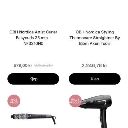
OBH Nordica Artist Curler
OBH Nordica Styling
Easycurls 25 mm -
Thermocare Straightner By
NF3210N0
Björn Axén Tools
878,25 kr
2.246,76 kr
579,00 kr
Kjøp
Kjøp
NICE
VALGT
PRICE
PRODUKT