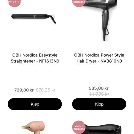
PRODUKT
PRODUKT
OBH Nordica Easystyle
OBH Nordica Power Style
Straightener - NF1613N0
Hair Dryer - NV8810N0
535,00 kr
878,25 kr
729,00 kr
1.117,75 kr
Kjøp
Kjøp
VALGT
PRODUKT