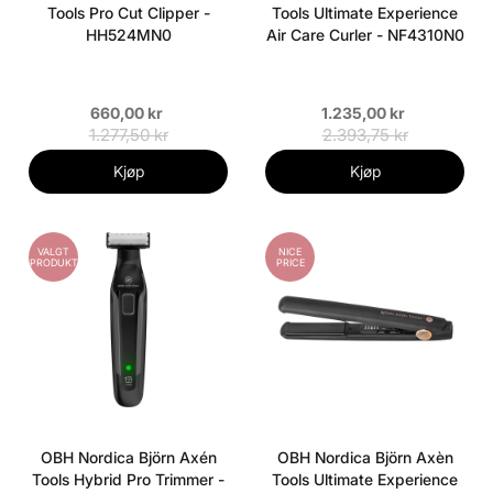
Tools Pro Cut Clipper -
Tools Ultimate Experience
HH524MN0
Air Care Curler - NF4310N0
660,00 kr
1.235,00 kr
1.277,50 kr
2.393,75 kr
Kjøp
Kjøp
VALGT
NICE
PRODUKT
PRICE
OBH Nordica Björn Axén
OBH Nordica Björn Axèn
Tools Hybrid Pro Trimmer -
Tools Ultimate Experience