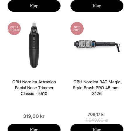
Kjøp
Kjøp
VALGT
NICE
PRODUKT
PRICE
OBH Nordica Attraxion
OBH Nordica BAT Magic
Facial Nose Trimmer
Style Brush PRO 45 mm -
Classic - 5510
3126
708,17 kr
319,00 kr
1.049,00 kr
Kjøp
Kjøp