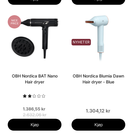
NICE
PRICE
NYHETER
OBH Nordica BAT Nano
OBH Nordica Blumia Dawn
Hair dryer
Hair dryer - Blue
1.386,55 kr
1.304,12 kr
2.632,06 kr
Kjøp
Kjøp