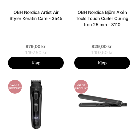
OBH Nordica Artist Air
OBH Nordica Björn Axén
Styler Keratin Care - 3545
Tools Touch Curler Curling
Iron 25 mm - 3110
879,00 kr
829,00 kr
1.197,50 kr
1.197,50 kr
Kjøp
Kjøp
VALGT
VALGT
PRODUKT
PRODUKT