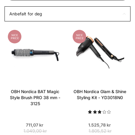
Anbefalt for deg
NICE
NICE
PRICE
PRICE
OBH Nordica BAT Magic
OBH Nordica Glam & Shine
Style Brush PRO 38 mm -
Styling Kit - YD3018N0
3125
711,07 kr
1.525,78 kr
1.049,00 kr
1.805,52 kr