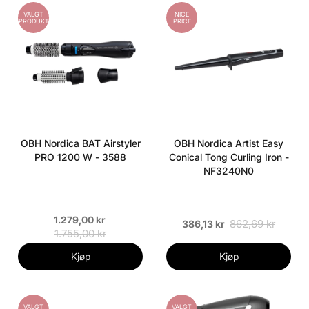
VALGT
NICE
PRODUKT
PRICE
OBH Nordica BAT Airstyler
OBH Nordica Artist Easy
PRO 1200 W - 3588
Conical Tong Curling Iron -
NF3240N0
1.279,00 kr
862,69 kr
386,13 kr
1.755,00 kr
Kjøp
Kjøp
VALGT
VALGT