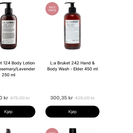
NICE
PRICE
et 124 Body Lotion
L:a Bruket 242 Hand &
osemary/Lavender
Body Wash - Elder 450 ml
250 ml
0 kr
300,35 kr
475,00 kr
425,00 kr
Kjøp
Kjøp