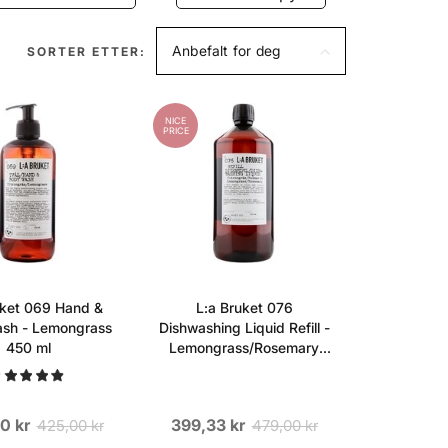
Anbefalt for deg
SORTER ETTER:
NICE
PRICE
uket 069 Hand &
L:a Bruket 076
sh - Lemongrass
Dishwashing Liquid Refill -
450 ml
Lemongrass/Rosemary
1000 ml
0 kr
399,33 kr
425,00 kr
479,00 kr