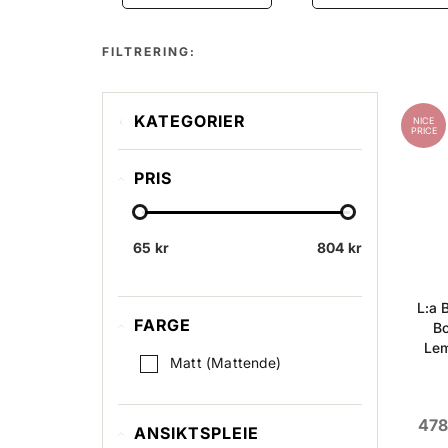
FILTRERING:
KATEGORIER
NICE
PRICE
Face
PRIS
Hands
Body
65 kr
Home Fragrance
804 kr
Hair
L:a 
Sea Therapy
FARGE
Bo
Lem
Matt (Mattende)
478
ANSIKTSPLEIE