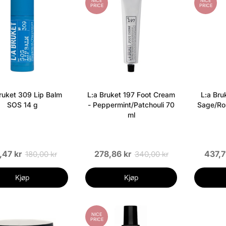
NICE
NICE
PRICE
PRICE
ruket 309 Lip Balm
L:a Bruket 197 Foot Cream
L:a Bru
SOS 14 g
- Peppermint/Patchouli 70
Sage/Ro
ml
,47 kr
278,86 kr
437,7
180,00 kr
340,00 kr
Kjøp
Kjøp
NICE
PRICE