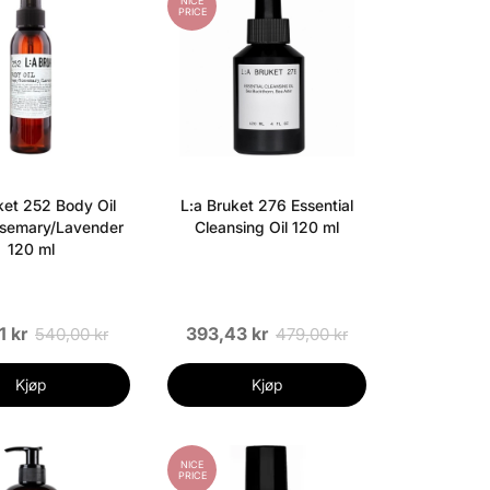
NICE
PRICE
ket 252 Body Oil
L:a Bruket 276 Essential
semary/Lavender
Cleansing Oil 120 ml
120 ml
1 kr
393,43 kr
540,00 kr
479,00 kr
Kjøp
Kjøp
NICE
PRICE