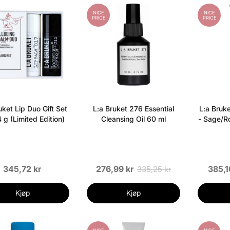
NICE
NICE
PRICE
PRICE
uket Lip Duo Gift Set
L:a Bruket 276 Essential
L:a Bruk
4 g (Limited Edition)
Cleansing Oil 60 ml
- Sage/R
345,72 kr
276,99 kr
385,1
335,25 kr
Kjøp
Kjøp