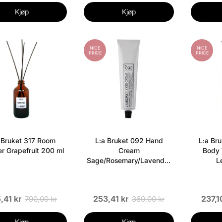
Kjøp
Kjøp
NICE
NICE
PRICE
PRICE
 Bruket 317 Room
L:a Bruket 092 Hand
L:a Br
er Grapefruit 200 ml
Cream
Body 
Sage/Rosemary/Lavender
L
70 ml
,41 kr
253,41 kr
237,1
790,00 kr
360,00 kr
Kjøp
Kjøp