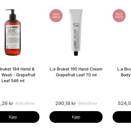
NICE
NICE
PRICE
PRICE
Bruket 194 Hand &
L:a Bruket 195 Hand Cream
L:a Br
 Wash - Grapefruit
Grapefruit Leaf 70 ml
Body
Leaf 546 ml
,26 kr
290,18 kr
524,5
425,00 kr
360,00 kr
Kjøp
Kjøp