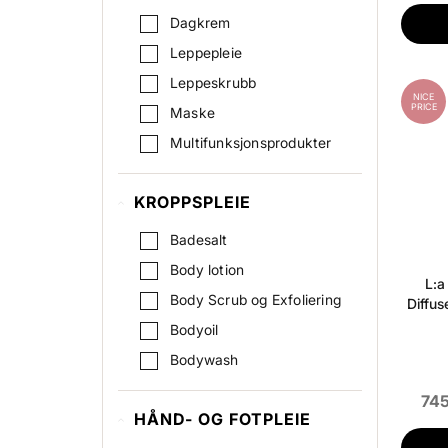
Dagkrem
Leppepleie
Leppeskrubb
NICE
PRICE
Maske
Multifunksjonsprodukter
Nattkrem
KROPPSPLEIE
Serum
Skintonic / Toner
Badesalt
Skrubb / Peeling
Body lotion
L:a
Øyekrem
Body Scrub og Exfoliering
Diffus
Bodyoil
Bodywash
745
HÅND- OG FOTPLEIE