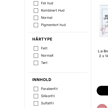
Fet hud
Kombinert Hud
Normal
Pigmentert hud
Sensitiv Hud
HÅRTYPE
Tørr hud
Fett
L:a Br
Normalt
2 x 1
Tørt
INNHOLD
Parabenfri
Silikonfri
Sulfatfri