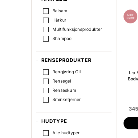
Balsam
NICE
PRICE
Hårkur
Multifunksjonsprodukter
Shampoo
RENSEPRODUKTER
Rengjøring Oil
L:a 
Body
Rensegel
Renseskum
Sminkefjerner
345
HUDTYPE
Alle hudtyper