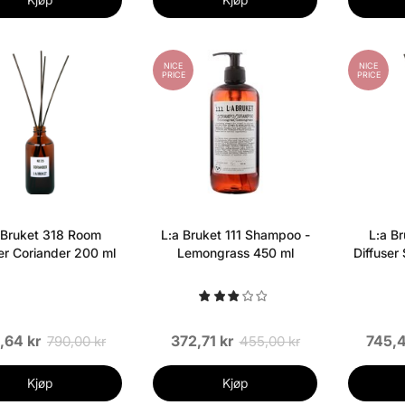
NICE
NICE
PRICE
PRICE
 Bruket 318 Room
L:a Bruket 111 Shampoo -
L:a B
ser Coriander 200 ml
Lemongrass 450 ml
Diffuser
,64 kr
372,71 kr
745,4
790,00 kr
455,00 kr
Kjøp
Kjøp