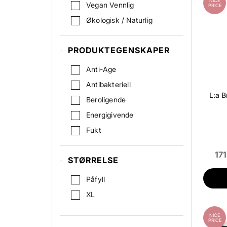
NICE
Vegan Vennlig
PRICE
Økologisk / Naturlig
PRODUKTEGENSKAPER
Anti-Age
Antibakteriell
L:a B
Beroligende
Energigivende
Fukt
Fukt / Mykgjørende
171
STØRRELSE
Gjenoppbyggende
Glans
Påfyll
Glød
XL
Helbreder Huden
NICE
Hodebunnsproblemer
PRICE