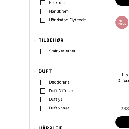
Fotkrem
Håndkrem
Håndsåpe Flytende
NICE
PRICE
TILBEHØR
Sminkefjerner
DUFT
L:a
Diffu
Deodorant
Duft Diffuser
Duftlys
Duftpinner
738
HÅRPLEIE