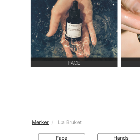
FACE
Merker
L:a Bruket
Face
Hands