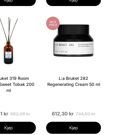
NICE
PRICE
ruket 319 Room
L:a Bruket 282
 Sweet Tobak 200
Regenerating Cream 50 ml
ml
1 kr
612,30 kr
882,06 kr
734,50 kr
Kjøp
Kjøp