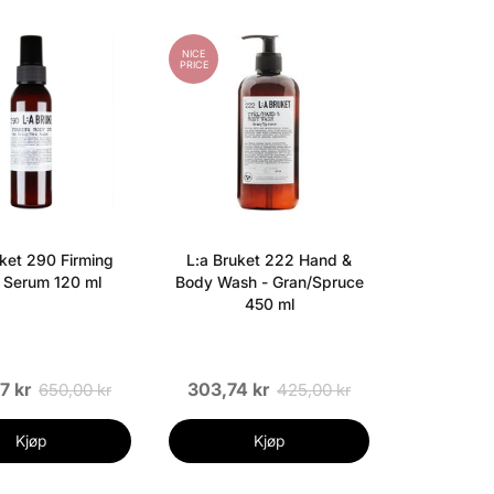
NICE
PRICE
uket 290 Firming
L:a Bruket 222 Hand &
 Serum 120 ml
Body Wash - Gran/Spruce
450 ml
7 kr
303,74 kr
650,00 kr
425,00 kr
Kjøp
Kjøp