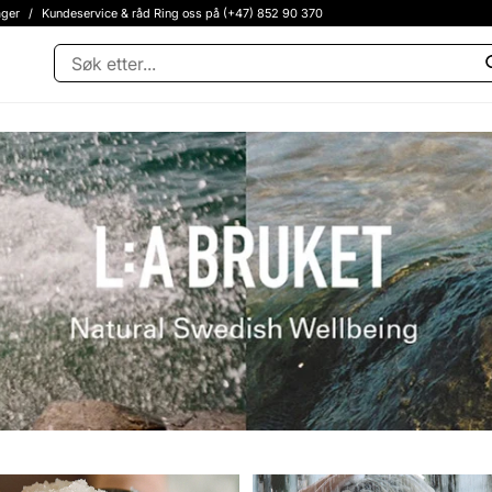
ager
/
Kundeservice & råd Ring oss på (+47) 852 90 370