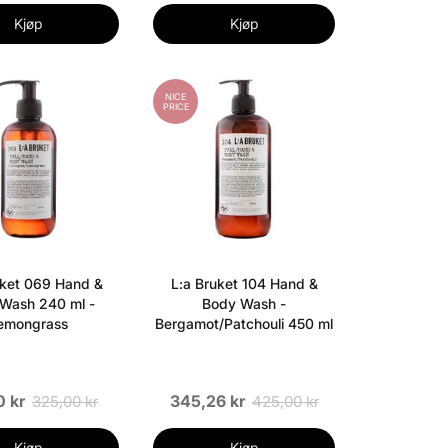
Kjøp
Kjøp
NICE
PRICE
uket 069 Hand &
L:a Bruket 104 Hand &
Wash 240 ml -
Body Wash -
emongrass
Bergamot/Patchouli 450 ml
0 kr
345,26 kr
325,00 kr
425,00 kr
Kjøp
Kjøp