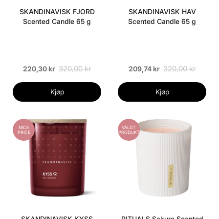
SKANDINAVISK FJORD
SKANDINAVISK HAV
Scented Candle 65 g
Scented Candle 65 g
320,00 kr
320,00 kr
220,30 kr
209,74 kr
Kjøp
Kjøp
NICE
VALGT
PRICE
PRODUKT
SKANDINAVISK KYSS
RITUALS Sakura Scented