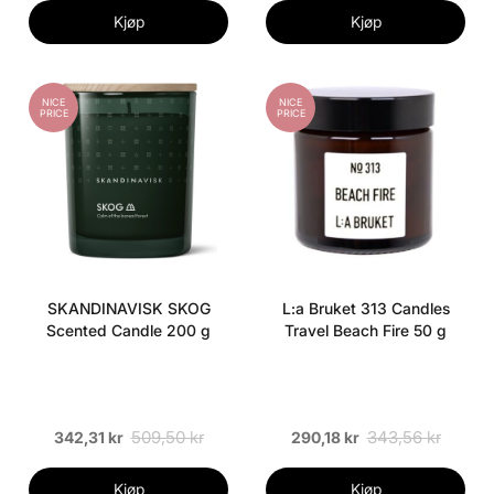
Kjøp
Kjøp
NICE
NICE
PRICE
PRICE
SKANDINAVISK SKOG
L:a Bruket 313 Candles
Scented Candle 200 g
Travel Beach Fire 50 g
509,50 kr
343,56 kr
342,31 kr
290,18 kr
Kjøp
Kjøp