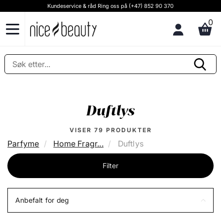
Kundeservice & råd Ring oss på (+47) 852 90 370
0
Duftlys
VISER
79
PRODUKTER
Parfyme
Home Fragr...
Duftlys
Filter
Anbefalt for deg