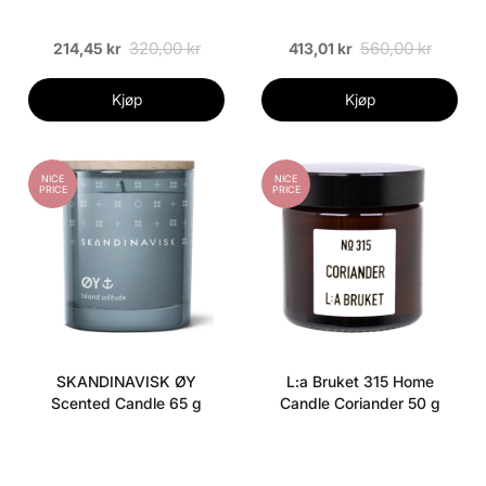
320,00 kr
560,00 kr
214,45 kr
413,01 kr
Kjøp
Kjøp
NICE
NICE
PRICE
PRICE
SKANDINAVISK ØY
L:a Bruket 315 Home
Scented Candle 65 g
Candle Coriander 50 g