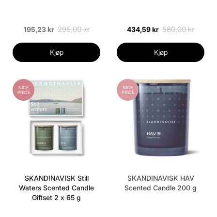
295,00 kr
580,00 kr
195,23 kr
434,59 kr
Kjøp
Kjøp
NICE
NICE
PRICE
PRICE
SKANDINAVISK Still
SKANDINAVISK HAV
Waters Scented Candle
Scented Candle 200 g
Giftset 2 x 65 g