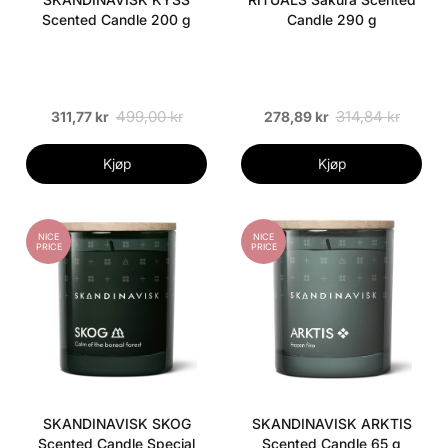
Scented Candle 200 g
Candle 290 g
499,00 kr
314,84 kr
311,77 kr
278,89 kr
Kjøp
Kjøp
NICE
NICE
PRICE
PRICE
SKANDINAVISK SKOG
SKANDINAVISK ARKTIS
Scented Candle Special
Scented Candle 65 g