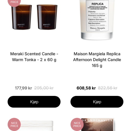
PRICE
Meraki Scented Candle -
Maison Margiela Replica
Warm Tonka - 2 x 60 g
Afternoon Delight Candle
165 g
295,00 kr
822,56 kr
177,99 kr
608,58 kr
Kjøp
Kjøp
NICE
NICE
PRICE
PRICE