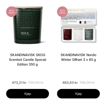
NICE
NICE
PRICE
PRICE
SKANDINAVISK SKOG
SKANDINAVISK Nordic
Scented Candle Special
Winter Giftset 3 x 65 g
Edition 350 g
720,00 kr
765,00 kr
473,21 kr
483,63 kr
Kjøp
Kjøp