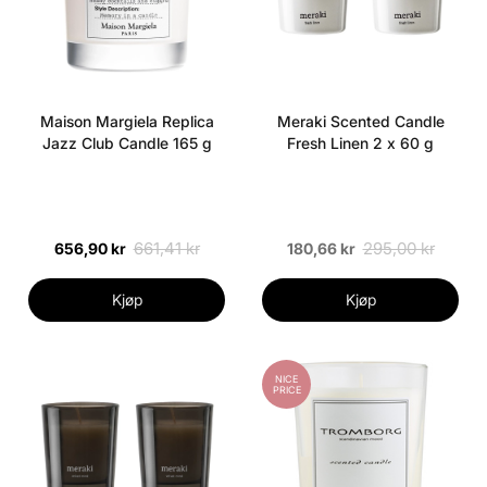
Maison Margiela Replica
Meraki Scented Candle
Jazz Club Candle 165 g
Fresh Linen 2 x 60 g
661,41 kr
295,00 kr
656,90 kr
180,66 kr
Kjøp
Kjøp
NICE
PRICE