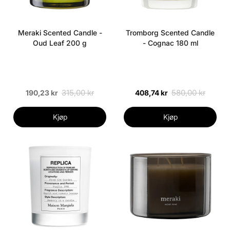
Meraki Scented Candle -
Tromborg Scented Candle
Oud Leaf 200 g
- Cognac 180 ml
315,00 kr
580,00 kr
190,23 kr
408,74 kr
Kjøp
Kjøp