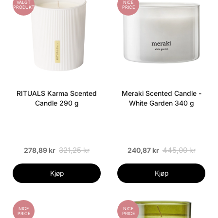
VALGT
NICE
PRODUKT
PRICE
RITUALS Karma Scented
Meraki Scented Candle -
Candle 290 g
White Garden 340 g
321,25 kr
445,00 kr
278,89 kr
240,87 kr
Kjøp
Kjøp
NICE
NICE
PRICE
PRICE