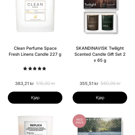
Clean Perfume Space
SKANDINAVISK Twilight
Fresh Linens Candle 227 g
Scented Candle Gift Set 2
x 65 g
515,00 kr
560,00 kr
383,21 kr
355,51 kr
Kjøp
Kjøp
NICE
PRICE