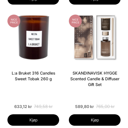
NICE
NICE
PRICE
PRICE
L:a Bruket 316 Candles
SKANDINAVISK HYGGE
Sweet Tobak 260 g
Scented Candle & Diffuser
Gift Set
749,58 kr
765,00 kr
633,12 kr
589,80 kr
Kjøp
Kjøp