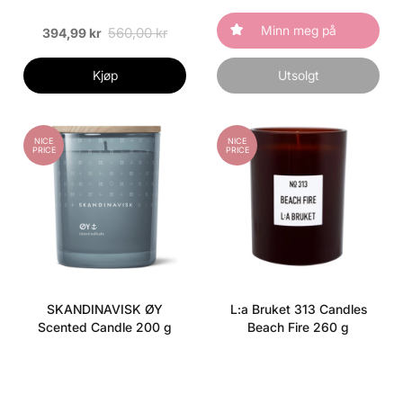
Minn meg på
560,00 kr
394,99 kr
Kjøp
Utsolgt
NICE
NICE
PRICE
PRICE
SKANDINAVISK ØY
L:a Bruket 313 Candles
Scented Candle 200 g
Beach Fire 260 g