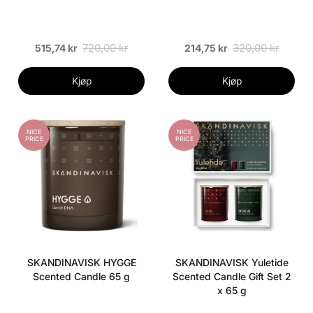
720,00 kr
320,00 kr
515,74 kr
214,75 kr
Kjøp
Kjøp
NICE
NICE
PRICE
PRICE
SKANDINAVISK HYGGE
SKANDINAVISK Yuletide
Scented Candle 65 g
Scented Candle Gift Set 2
x 65 g