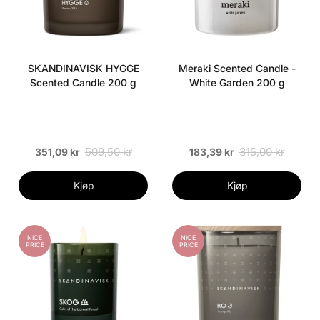
SKANDINAVISK HYGGE
Meraki Scented Candle -
Scented Candle 200 g
White Garden 200 g
509,50 kr
315,00 kr
351,09 kr
183,39 kr
Kjøp
Kjøp
NICE
NICE
PRICE
PRICE