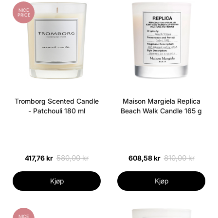
NICE
PRICE
Tromborg Scented Candle
Maison Margiela Replica
- Patchouli 180 ml
Beach Walk Candle 165 g
580,00 kr
810,00 kr
417,76 kr
608,58 kr
Kjøp
Kjøp
NICE