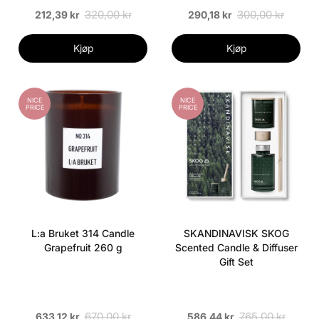
320,00 kr
300,00 kr
212,39 kr
290,18 kr
Kjøp
Kjøp
NICE
NICE
PRICE
PRICE
L:a Bruket 314 Candle
SKANDINAVISK SKOG
Grapefruit 260 g
Scented Candle & Diffuser
Gift Set
670,00 kr
765,00 kr
633,12 kr
586,44 kr