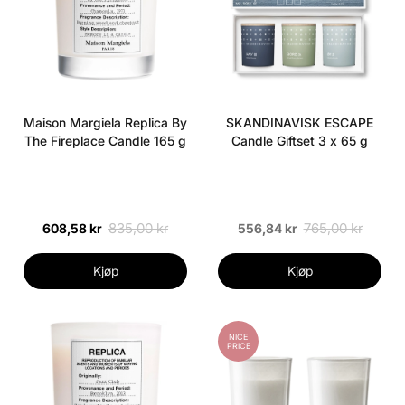
Maison Margiela Replica By
SKANDINAVISK ESCAPE
The Fireplace Candle 165 g
Candle Giftset 3 x 65 g
835,00 kr
765,00 kr
608,58 kr
556,84 kr
Kjøp
Kjøp
NICE
PRICE