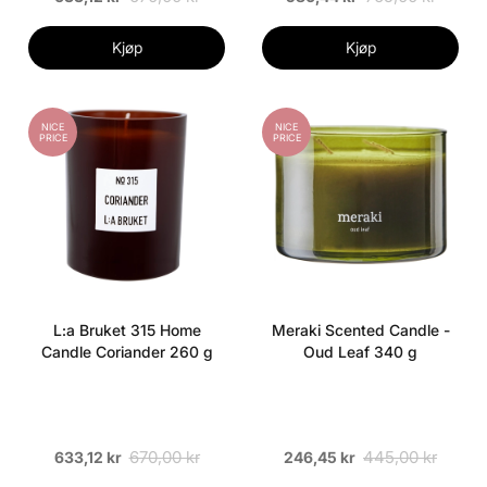
Kjøp
Kjøp
NICE
NICE
PRICE
PRICE
L:a Bruket 315 Home
Meraki Scented Candle -
Candle Coriander 260 g
Oud Leaf 340 g
670,00 kr
445,00 kr
633,12 kr
246,45 kr