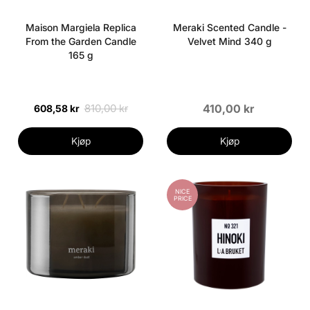
Maison Margiela Replica
Meraki Scented Candle -
From the Garden Candle
Velvet Mind 340 g
165 g
810,00 kr
410,00 kr
608,58 kr
Kjøp
Kjøp
NICE
PRICE