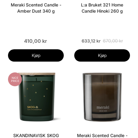
Meraki Scented Candle -
L:a Bruket 321 Home
Amber Dust 340 g
Candle Hinoki 260 g
410,00 kr
670,00 kr
633,12 kr
Kjøp
Kjøp
NICE
PRICE
SKANDINAVISK SKOG
Meraki Scented Candle -