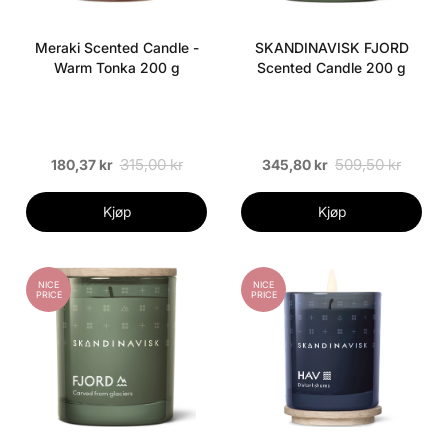
Meraki Scented Candle -
SKANDINAVISK FJORD
Warm Tonka 200 g
Scented Candle 200 g
315,00 kr
509,50 kr
180,37 kr
345,80 kr
Kjøp
Kjøp
NICE
NICE
PRICE
PRICE