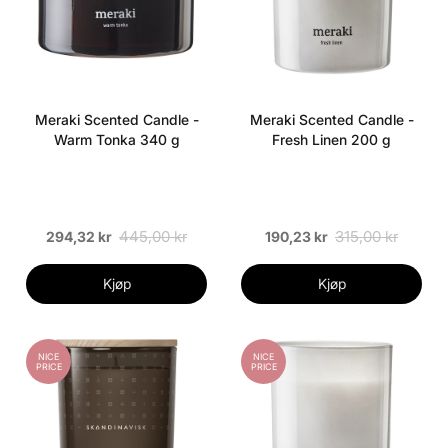
Meraki Scented Candle -
Meraki Scented Candle -
Warm Tonka 340 g
Fresh Linen 200 g
445,00 kr
315,00 kr
294,32 kr
190,23 kr
Kjøp
Kjøp
NICE
NICE
PRICE
PRICE