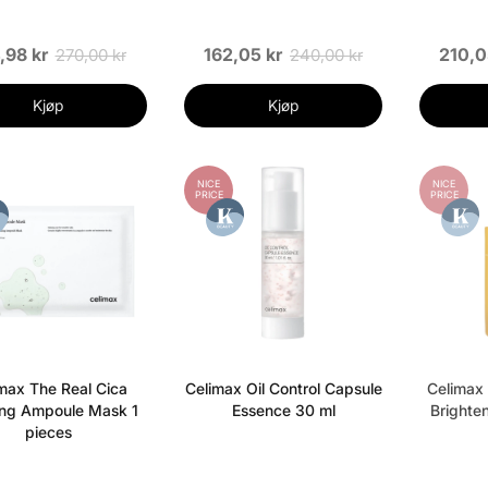
,98 kr
162,05 kr
210,0
270,00 kr
240,00 kr
Kjøp
Kjøp
NICE
NICE
PRICE
PRICE
max The Real Cica
Celimax Oil Control Capsule
Celimax 
ng Ampoule Mask 1
Essence 30 ml
Brighte
pieces