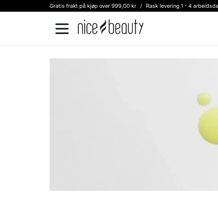
Gratis frakt på kjøp over 999,00 kr
/
Rask levering 1 - 4 arbeidsd