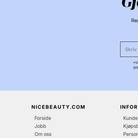
Gj
Reg
*Ve
fe
NICEBEAUTY.COM
INFO
Forside
Kunde
Jobb
Kjøpsb
Om oss
Perso