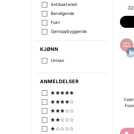
Antibakteriell
32
Beroligende
Fukt
Gjenoppbyggende
Glød
NICE
PRICE
KJØNN
Helbreder Huden
Irritasjon/Kløe
Unisex
Kjølende
Matt (Mattende)
ANMELDELSER
Oppstrammende
Pigmentendringer
Celi
Pore minimering
Foam
Repair / Gjenoppbyggende
Rynker / fine linjer
Rødhet