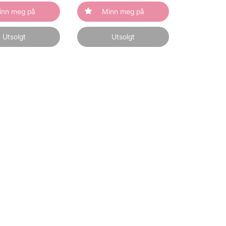
inn meg på
Minn meg på
Utsolgt
Utsolgt