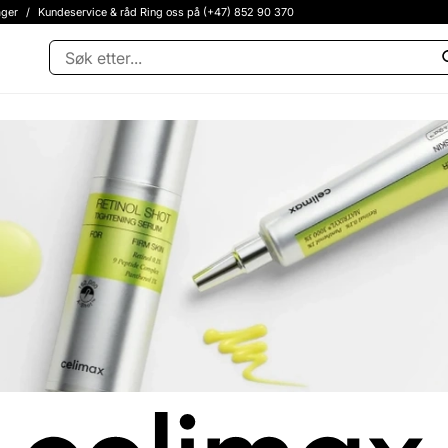
ager
/
Kundeservice & råd Ring oss på (+47) 852 90 370