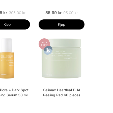
5 kr
55,99 kr
305,00 kr
95,00 kr
Kjøp
Kjøp
NICE
PRICE
Pore + Dark Spot
Celimax Heartleaf BHA
ning Serum 30 ml
Peeling Pad 60 pieces