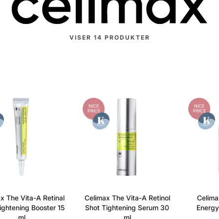
VISER
14
PRODUKTER
NICE
NICE
PRICE
PRICE
x The Vita-A Retinal
Celimax The Vita-A Retinol
Celima
ightening Booster 15
Shot Tightening Serum 30
Energy
ml
ml