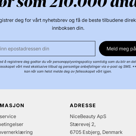
ør som 210.000 an
istrer deg for vårt nyhetsbrev og få de beste tilbudene direk
innboksen din.
Meld meg på
d å registrere deg godtar du vår personopplysningspolicy samtidig som du blir en del
llesskapet vårt med eksklusive tilbud og personlige anbefalinger via e-post og SMS. *
kan når som helst melde deg av fellesskapet vårt igjen.
RMASJON
ADRESSE
service
NiceBeauty ApS
etingelser
Stærevej 2,
nvernerklæring
6705 Esbjerg, Denmark