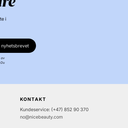
dre
te i
 nyhetsbrevet
 av
*Du
KONTAKT
Kundeservice: (+47) 852 90 370
no@nicebeauty.com