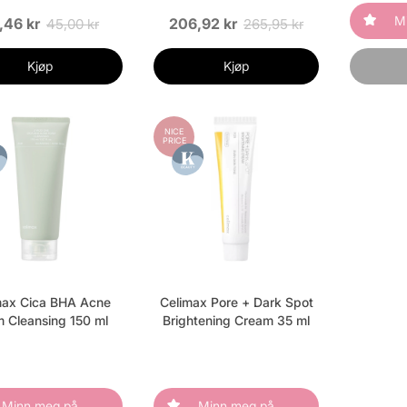
M
,46 kr
206,92 kr
45,00 kr
265,95 kr
Kjøp
Kjøp
NICE
PRICE
max Cica BHA Acne
Celimax Pore + Dark Spot
 Cleansing 150 ml
Brightening Cream 35 ml
Minn meg på
Minn meg på