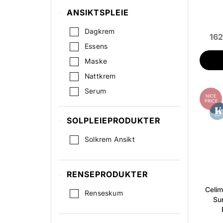
ANSIKTSPLEIE
Dagkrem
162
Essens
Maske
Nattkrem
Serum
NICE
PRICE
Sheet Mask
SOLPLEIEPRODUKTER
Skintonic / Toner
Skrubb / Peeling
Solkrem Ansikt
Øyekrem
RENSEPRODUKTER
Celim
Renseskum
Su