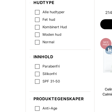
HUDTYPE
Alle hudtyper
214
Fet hud
Kombinert Hud
Moden hud
Normal
NICE
PRICE
Pigmentert hud
INNHOLD
Sensitiv Hud
Tørr hud
Parabenfri
Uren hud
Silikonfri
SPF 31-50
Celi
Calmi
PRODUKTEGENSKAPER
Anti-Age