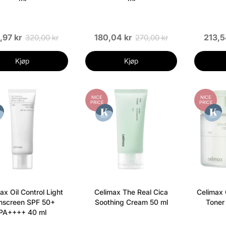
,97 kr
180,04 kr
213,5
320,00 kr
270,00 kr
Kjøp
Kjøp
NICE
NICE
PRICE
PRICE
ax Oil Control Light
Celimax The Real Cica
Celimax 
nscreen SPF 50+
Soothing Cream 50 ml
Toner
PA++++ 40 ml