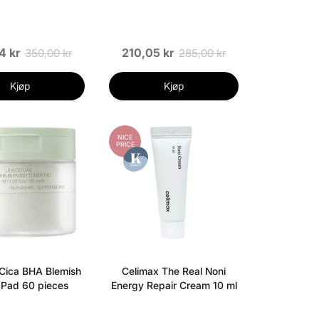
4 kr
210,05 kr
350,00 kr
285,00 kr
Kjøp
Kjøp
NICE
PRICE
Cica BHA Blemish
Celimax The Real Noni
 Pad 60 pieces
Energy Repair Cream 10 ml