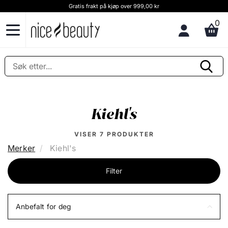
Gratis frakt på kjøp over 999,00 kr
0
Kiehl's
VISER
7
PRODUKTER
Merker
Kiehl's
Filter
Anbefalt for deg