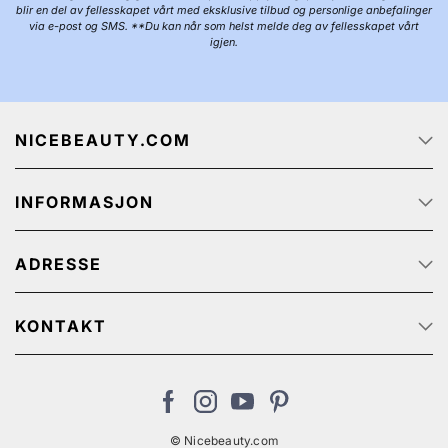
blir en del av fellesskapet vårt med eksklusive tilbud og personlige anbefalinger
via e-post og SMS. **Du kan når som helst melde deg av fellesskapet vårt
igjen.
NICEBEAUTY.COM
Forside
INFORMASJON
Jobb
Om oss
Kundeservice
Track & Trace
ADRESSE
Kjøpsbetingelser
Kampanjetilbud
Personvernerklæring
NiceBeauty ApS
Retur
Stærevej 2,
KONTAKT
Cookies
6705 Esbjerg, Denmark
Kundeservice: (+47) 852 90 370
MVA-nummer: 915110282MVA
no@nicebeauty.com
© Nicebeauty.com