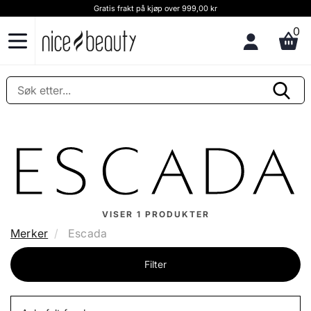
Gratis frakt på kjøp over 999,00 kr
0
VISER
1
PRODUKTER
Merker
Escada
Filter