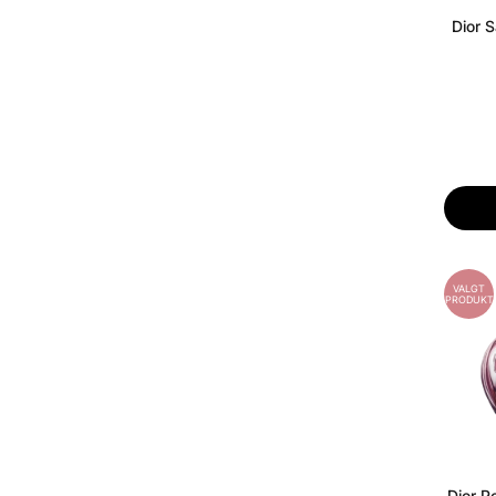
Dior 
VALGT
PRODUKT
Dior P