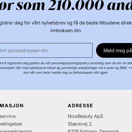
ør som 210.000 an
istrer deg for vårt nyhetsbrev og få de beste tilbudene direk
innboksen din.
Meld meg på
d å registrere deg godtar du vår personopplysningspolicy samtidig som du blir en del
llesskapet vårt med eksklusive tilbud og personlige anbefalinger via e-post og SMS. *
kan når som helst melde deg av fellesskapet vårt igjen.
RMASJON
ADRESSE
service
NiceBeauty ApS
etingelser
Stærevej 2,
nvernerklæring
6705 Esbjerg, Denmark