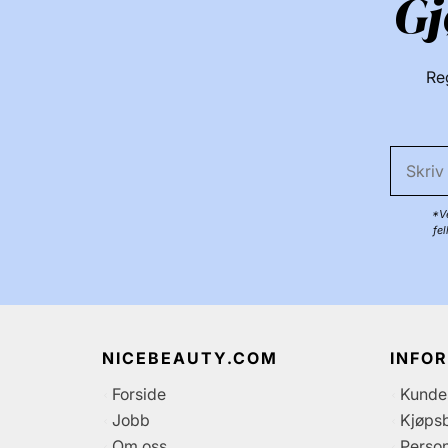
Gj
Reg
*Ve
fe
NICEBEAUTY.COM
INFO
Forside
Kunde
Jobb
Kjøpsb
Om oss
Perso