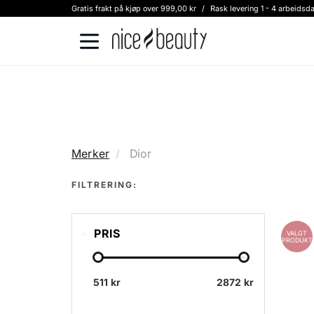
Gratis frakt på kjøp over 999,00 kr
/
Rask levering 1 - 4 arbeidsd
Merker
Dior
FILTRERING:
PRIS
VALGT
PRODUKT
511 kr
2872 kr