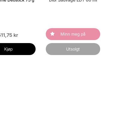
Minn meg på
511,75 kr
Kjøp
Utsolgt