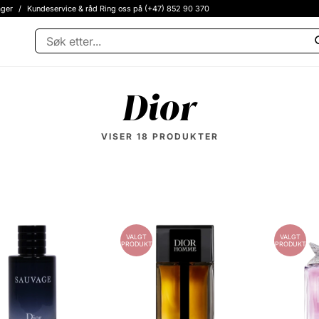
ager
/
Kundeservice & råd Ring oss på (+47) 852 90 370
Dior
VISER
18
PRODUKTER
VALGT
VALGT
PRODUKT
PRODUKT