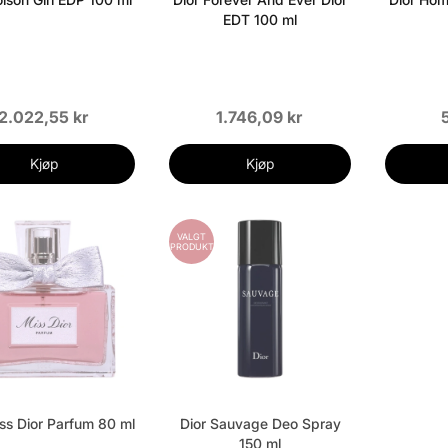
EDT 100 ml
2.022,55 kr
1.746,09 kr
Kjøp
Kjøp
VALGT
PRODUKT
iss Dior Parfum 80 ml
Dior Sauvage Deo Spray
150 ml