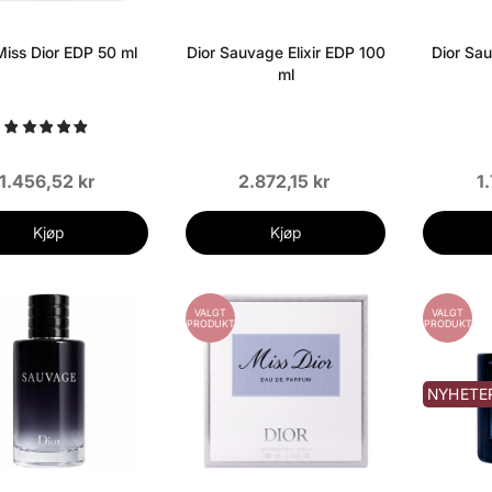
Miss Dior EDP 50 ml
Dior Sauvage Elixir EDP 100
Dior Sa
ml
1.456,52 kr
2.872,15 kr
1
Kjøp
Kjøp
VALGT
VALGT
PRODUKT
PRODUKT
NYHETE