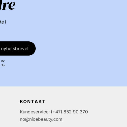
dre
te i
 nyhetsbrevet
 av
*Du
KONTAKT
Kundeservice: (+47) 852 90 370
no@nicebeauty.com