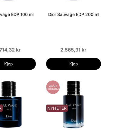
uvage EDP 100 ml
Dior Sauvage EDP 200 ml
.714,32 kr
2.565,91 kr
Kjøp
Kjøp
VALGT
PRODUKT
R
NYHETER