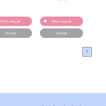
Minn meg på
Minn meg på
Utsolgt
Utsolgt
1