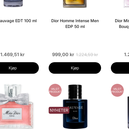
Sauvage EDT 100 ml
Dior Homme Intense Men
Dior Mi
EDP 50 ml
Bouq
1.469,51 kr
999,00 kr
1.
1.224,59 kr
Kjøp
Kjøp
VALGT
VALGT
PRODUKT
PRODUKT
NYHETER