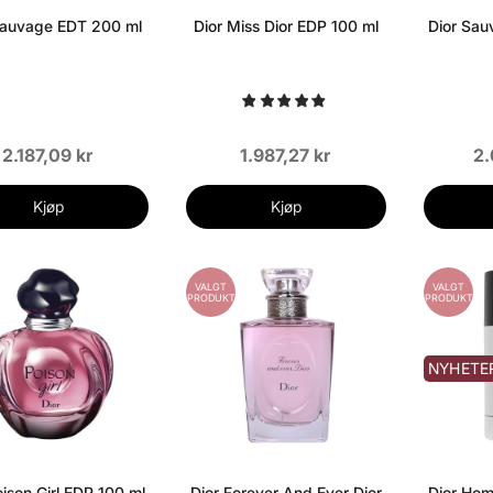
Sauvage EDT 200 ml
Dior Miss Dior EDP 100 ml
Dior Sau
2.187,09 kr
1.987,27 kr
2.
Kjøp
Kjøp
VALGT
VALGT
PRODUKT
PRODUKT
NYHETE
oison Girl EDP 100 ml
Dior Forever And Ever Dior
Dior Hom