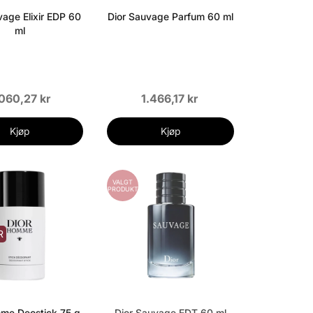
vage Elixir EDP 60
Dior Sauvage Parfum 60 ml
ml
060,27 kr
1.466,17 kr
Kjøp
Kjøp
VALGT
PRODUKT
R
me Deostick 75 g
Dior Sauvage EDT 60 ml