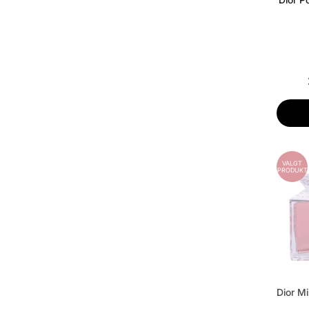
VALGT
PRODUKT
Dior M