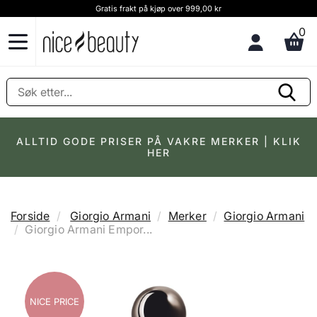
Gratis frakt på kjøp over 999,00 kr
0
ALLTID GODE PRISER PÅ VAKRE MERKER | KLIK
HER
Forside
Giorgio Armani
Merker
Giorgio Armani
Giorgio Armani Empor...
NICE PRICE
NICE PRICE
NICE PRICE
NICE PRICE
NICE PRICE
NICE PRICE