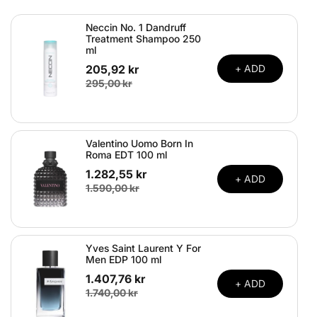
Neccin No. 1 Dandruff
Treatment Shampoo 250
ml
205,92 kr
+ ADD
295,00 kr
Valentino Uomo Born In
Roma EDT 100 ml
1.282,55 kr
+ ADD
1.590,00 kr
Yves Saint Laurent Y For
Men EDP 100 ml
1.407,76 kr
+ ADD
1.740,00 kr