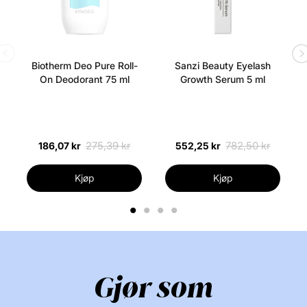
Biotherm Deo Pure Roll-
Sanzi Beauty Eyelash
On Deodorant 75 ml
Growth Serum 5 ml
275,39 kr
782,50 kr
186,07 kr
552,25 kr
Kjøp
Kjøp
1
2
3
4
Gjør som