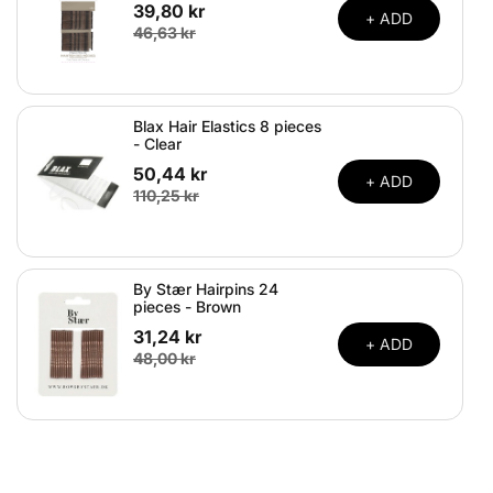
39,80 kr
+ ADD
46,63 kr
Blax Hair Elastics 8 pieces
- Clear
50,44 kr
+ ADD
110,25 kr
By Stær Hairpins 24
pieces - Brown
31,24 kr
+ ADD
48,00 kr