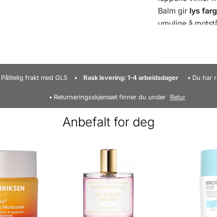
Balm gir
lys far
umulige å motstå
lage deilige lep
Mineralist Lip G
Den vakre glan
bare å finne din 
Pålitelig frakt med GLS
Rask levering: 1-4 arbeidsdager
Du har r
Virker pleiende 
Returneringsskjemaet finner du under
Retur
fuktige lepper -
farger - vegansk
Anbefalt for deg
Påfør på rene og
leppestift
Ingred
Dimethicone, Tri
Helianthus Annu
(Jojoba) Frøolje
Hippophae Rhamno
Calcium Domesti
inneholde: Glimm