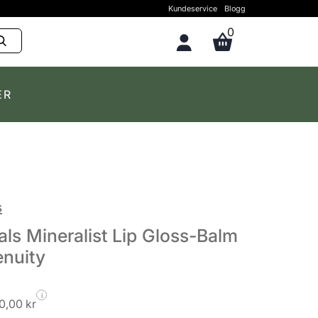
Kundeservice
Blogg
0
ER
s
ls Mineralist Lip Gloss-Balm
enuity
i
0,00 kr