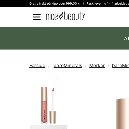
Gratis frakt på kjøp over 999,00 kr
/
Rask levering 1 - 4 arbeidsd
A
Forside
bareMinerals
Merker
bareMin