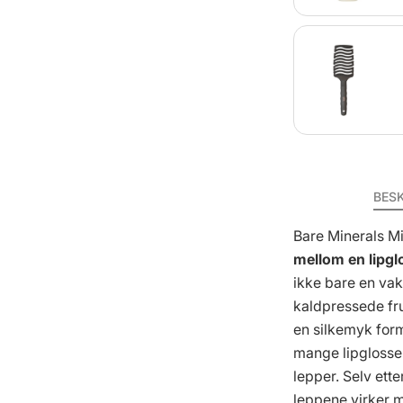
BES
Bare Minerals Mi
mellom en lipg
ikke bare en va
kaldpressede fru
en silkemyk fo
mange lipglosser
lepper. Selv ette
leppene virker m