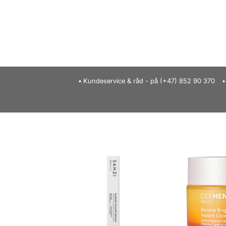
Kundeservice & råd - på (+47) 852 90 370