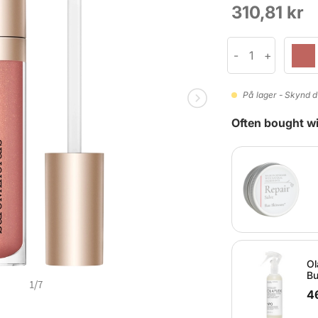
310,81 kr
På lager - Skynd d
Often bought wi
Ol
Bu
1
/
7
4