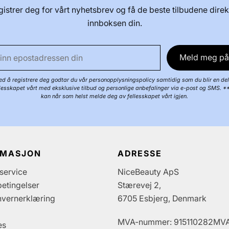
istrer deg for vårt nyhetsbrev og få de beste tilbudene direk
innboksen din.
Meld meg på
d å registrere deg godtar du vår personopplysningspolicy samtidig som du blir en del
llesskapet vårt med eksklusive tilbud og personlige anbefalinger via e-post og SMS. *
kan når som helst melde deg av fellesskapet vårt igjen.
RMASJON
ADRESSE
service
NiceBeauty ApS
etingelser
Stærevej 2,
nvernerklæring
6705 Esbjerg, Denmark
MVA-nummer: 915110282MV
es