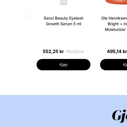
Sanzi Beauty Eyelash
Ole Henriksen
Growth Serum 5 ml
Bright + I
Moisturizer
æs
552,25 kr
495,14 kr
782,50 kr
Kjøp
Kj
Gj