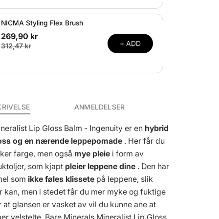
NICMA Styling Flex Brush
269,90 kr
+ ADD
312,47 kr
KRIVELSE
ANMELDELSER
neralist Lip Gloss Balm - Ingenuity er en
hybrid
loss og en nærende leppepomade
. Her får du
kker farge, men også
mye pleie
i form av
ktoljer, som kjapt
pleier leppene dine
. Den har
rmel som
ikke føles klissete
på leppene, slik
 kan, men i stedet får du mer myke og fuktige
r at glansen er vasket av vil du kunne ane at
er velstelte. Bare Minerals Mineralist Lip Gloss