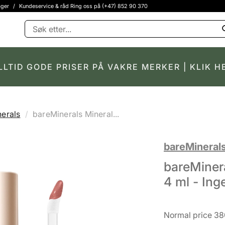
ager
/
Kundeservice & råd Ring oss på (+47) 852 90 370
LLTID GODE PRISER PÅ VAKRE MERKER | KLIK H
erals
bareMinerals Mineral...
bareMineral
bareMinera
4 ml - Ing
Normal price 38