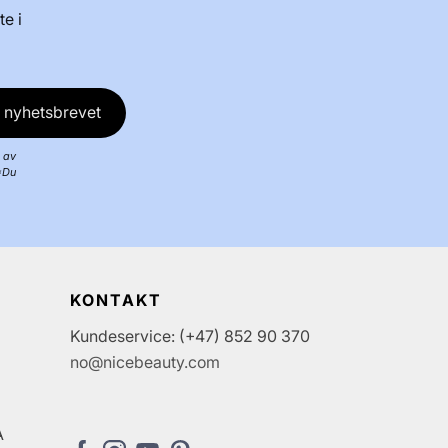
te i
 nyhetsbrevet
 av
*Du
KONTAKT
Kundeservice: (+47) 852 90 370
no@nicebeauty.com
A