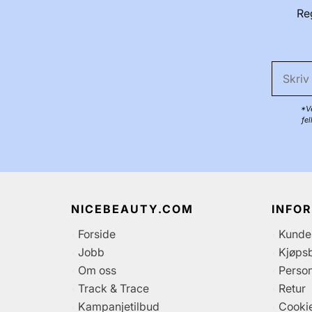
Reg
*Ve
fe
NICEBEAUTY.COM
INFO
Forside
Kunde
Jobb
Kjøpsb
Om oss
Perso
Track & Trace
Retur
Kampanjetilbud
Cooki