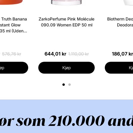
77491, Ci 77492,
(Ci 15850), Red 
 Truth Banana
ZarkoPerfume Pink Molécule
Biotherm Deo
Mer fra dette me
nstant Glow
090.09 Women EDP 50 ml
Deodora
 35 ml (Uden
ke)
644,01 kr
186,07 kr
576,76 kr
1.110,00 kr
øp
Kjøp
Kj
1
2
ør som 210.000 an