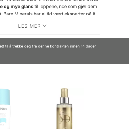
ge og mye glans
til leppene, noe som gjør dem
. Bare Minerals har alltid vært eksperter på å
peprodukter, og vi må bare innrømme at
LES MER
loss Balm er nok en genistrek fra deres side.
sen
finnes i mange flotte nyanser
, så det er
eller dine favoritter
Fordel:
- Lipgloss og pleie -
ett til å trekke deg fra denne kontrakten innen 14 dager
på leppene – Føles ikke klissete - Gir myke og
 Lys farge og mye glans - Finnes i mange flotte
 - Glutenfri - Uten parabener
Applikasjon:
-
 tørre lepper - Kan også brukes på toppen av
iensliste:
Diisostearyl Malat, Fenyl
isostearyl Citrate, Glyceryl Behenate,
us (Solsikke) Frøvoks, Simmondsia Chinensis
, Punica Granatum Blomsterekstrakt,
ides Oil, Prunus Silicor Steglycat-2,
ca Seedocyl. , Smak (aroma), Linalool Kan
er, titandioksid (Ci 77891), jernoksider (Ci