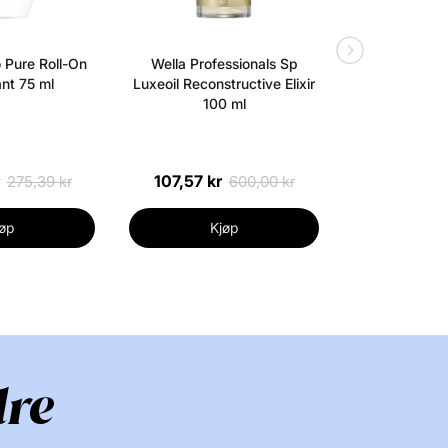
 Ci 77499), Blue 1 Lake (Ci 42090), Red 7 Lake
28 Lake (Ci 45410), Yellow 5 Lake (Ci 19140)
 Pure Roll-On
Wella Professionals Sp
Redken Aci
rket:
nt 75 ml
Luxeoil Reconstructive Elixir
Concentrat
100 ml
Treatmen
107,57 kr
354,30 k
275,39 kr
600,00 kr
øp
Kjøp
Kj
dre