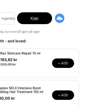
Kjøp
Ingenuity
eg, kun noen få igjen på lager
th - and loved:
Raz Skincare Repair 15 ml
183,82 kr
+ ADD
320,00 kr
aplex NO.0 Intensive Bond
ilding Hair Treatment 155 ml
+ ADD
60,00 kr