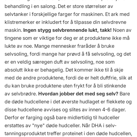
behandling i en salong. Det er store størrelser av
selvtanker i forskjellige farger for maskinen. Et ark med
klistremerker er inkludert for å tilpasse din selvdrevne
maskin.
Ingen stygg selvbrennende lukt, takk!
Noen av
tingene som er viktige for deg er at produktene ikke må
lukte av noe. Mange mennesker fraråder å bruke
selvsoling, fordi mange har prøvd å få selvsoling, og det
er en veldig særegen duft av selvsoling, noe som
absolutt ikke er behagelig. Det kommer ikke til å skje
med de andre produktene, fordi de er helt duftfrie, slik at
du kan bruke produktene uten frykt for å bli stinkende
av selvbrødre.
Hvordan jobber det med seg selv?
Bare
de døde hudcellene i det øverste hudlaget er flekkete og
disse hudcellene avvises og slites av innen 4-6 dager.
Derfor er farging også bare midlertidig til hudceller
erstattes av "nye" døde hudceller. Når DHA i selv-
tanningsproduktet treffer proteinet i den døde hudcellen,