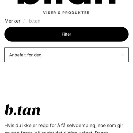
VISER
0
PRODUKTER
Merker
b.tan
Filter
Anbefalt for deg
b.tan
Hvis du ikke er redd for å få selvdemping, noe som gir
en god farge, så er det det riktige valget. Denne