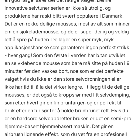
innovative selvtuner serien er ikke så utrolig, og
produktene har raskt blitt svært populære i Danmark.
Det er en rekke deilige mousses, mest av alt som minner
om en sjokolademousse, og de er super deilig og veldig
lett å spre på huden. De lager en super myk, myk
applikasjonshanske som garanterer ingen perfekt strikk
- hver gang! Som den første i verden har b.tan utviklet
en selvklebende mousse som bare må sitte på huden i 9
minutter før den vaskes bort, noe som er det perfekte
valget hvis du ikke er den store selvdronningen eller
ikke har tid til å la det virker lengre. I tillegg til de deilige
mousses, er det også to kroppsrør med litt selvdemping,
som etter hvert gir en fin brunfargen og er perfekt til
bruk etter en tur sør for å holde brunbrunet rett. Hvis du
er en hardcore selvoppdretter bruker, er det en semi-pro
hjemme-basert hjemmebasert maskin. Det gir en
airbrush lignende effekt, som du vet fra en profesjonell