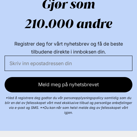
Gjør som
hårvasker - Aktiveres av varme - Varmebeskyttende
Bruk:
- Denne sprayen aktiveres av varme - Spray i
210.000 andre
nyvasket, håndkletørket hår - Det er viktig at du deler
håret inn i seksjoner og sprayer rikelig med produkt på
hver seksjon - Føn produktet og style deretter håret
Registrer deg for vårt nyhetsbrev og få de beste
som vanlig - Ikke bruk andre stylingprodukter når
tilbudene direkte i innboksen din.
håret er vått, du kan påføre stylingprodukter etter
føning Extra Strength Dream Coat - For best resultat,
bruk hver 3.-4. vask
Ingrediensliste:
Vann/Aqua,
Dipropylenglykol, Polysilikon-29,
Meld meg på nyhetsbrevet
VP/Metakrylamid/Vinylimidazol-kopolymer, Silikon
Quaternium-18, Glyserin, Trideceth-6,
*Ved å registrere deg godtar du vår personopplysningspolicy samtidig som du
Kamilleblomstekstrakt (Chamomilla Recutita),
blir en del av fellesskapet vårt med eksklusive tilbud og personlige anbefalinger
via e-post og SMS. **Du kan når som helst melde deg av fellesskapet vårt
Ringblomst Blomsterekstrakt, polyimid-1, kaliumsorbat,
igjen.
fenoksyetanol, trideceth-12, natriumbenzoat,
klorfenesin, kaliumbenzoat, fenylpropanol, dinatrium
EDTA, propandiol, kaprylylglykol, tokoferol, sitronsyre