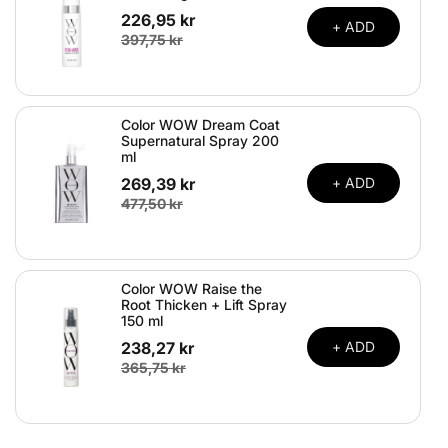
226,95 kr
+ ADD
397,75 kr
Color WOW Dream Coat
Supernatural Spray 200
ml
269,39 kr
+ ADD
477,50 kr
Color WOW Raise the
Root Thicken + Lift Spray
150 ml
238,27 kr
+ ADD
365,75 kr