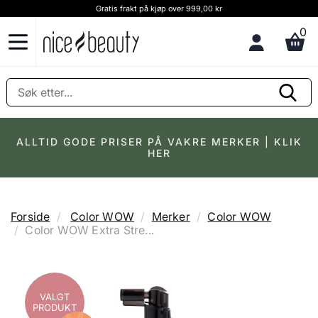
Gratis frakt på kjøp over 999,00 kr
0
ALLTID GODE PRISER PÅ VAKRE MERKER | KLIK
HER
Forside
Color WOW
Merker
Color WOW
Color WOW Extra Stre...
VALGT
PRODUKT