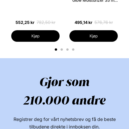
Glow Moisturizer 35 ml
horisontalt på neglen når du maler Merk: Fargen i
(Uden æske)
bildet kan avvike fra den faktiske fargen på grunn av
lysforhold og skjerminnstillinger.
782,50 kr
576,76 kr
552,25 kr
495,14 kr
Mer fra dette merket:
Kjøp
Kjøp
1
2
3
4
Gjør som
210.000 andre
Registrer deg for vårt nyhetsbrev og få de beste
tilbudene direkte i innboksen din.