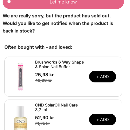
Let me know
We are really sorry, but the product has sold out.
Would you like to get notified when the product is
back in stock?
Often bought with - and loved:
Brushworks 6 Way Shape
& Shine Nail Buffer
25,98 kr
+ ADD
40,00 kr
CND SolarOil Nail Care
3,7 ml
52,90 kr
+ ADD
71,75 kr