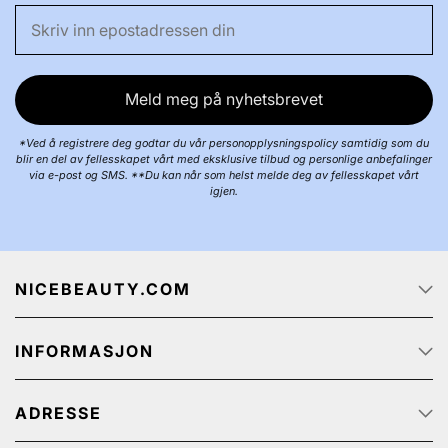
Meld meg på nyhetsbrevet
*Ved å registrere deg godtar du vår personopplysningspolicy samtidig som du
blir en del av fellesskapet vårt med eksklusive tilbud og personlige anbefalinger
via e-post og SMS. **Du kan når som helst melde deg av fellesskapet vårt
igjen.
NICEBEAUTY.COM
Forside
INFORMASJON
Jobb
Om oss
Kundeservice
Track & Trace
ADRESSE
Kjøpsbetingelser
Kampanjetilbud
Personvernerklæring