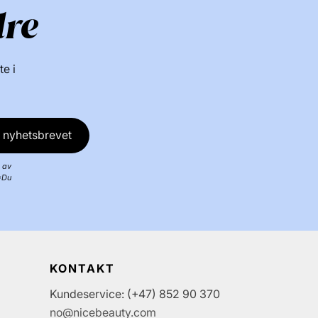
dre
te i
 nyhetsbrevet
 av
*Du
KONTAKT
Kundeservice: (+47) 852 90 370
no@nicebeauty.com