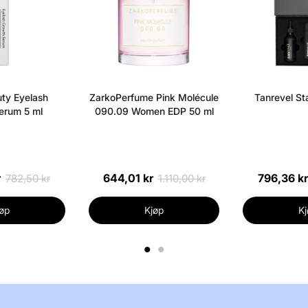
ty Eyelash
ZarkoPerfume Pink Molécule
Tanrevel Sta
erum 5 ml
090.09 Women EDP 50 ml
r
644,01 kr
796,36 kr
782,50 kr
1.110,00 kr
øp
Kjøp
Kj
1
2