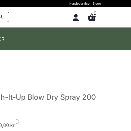
Kundeservice
Blogg
0
ER
h-It-Up Blow Dry Spray 200
i
0,00 kr