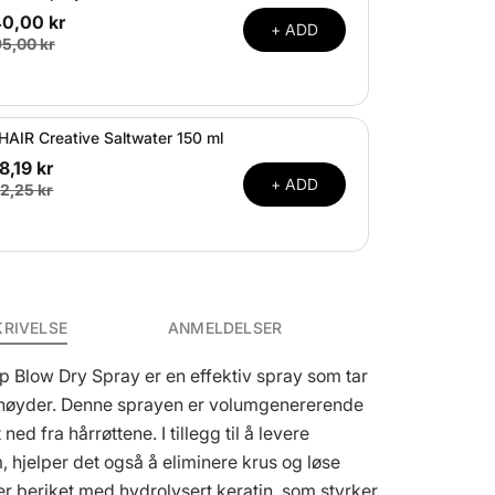
40,00 kr
+ ADD
5,00 kr
HAIR Creative Saltwater 150 ml
8,19 kr
+ ADD
2,25 kr
KRIVELSE
ANMELDELSER
 Blow Dry Spray er en effektiv spray som tar
ye høyder. Denne sprayen er volumgenererende
t ned fra hårrøttene. I tillegg til å levere
 hjelper det også å eliminere krus og løse
 er beriket med hydrolysert keratin, som styrker