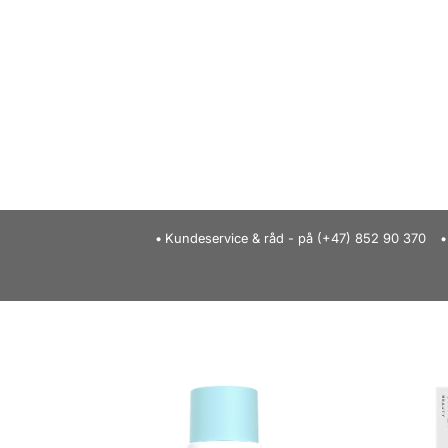
Kundeservice & råd - på (+47) 852 90 370