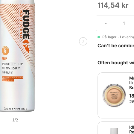
114,54 kr
På lager - Levering
Can't be combi
Often bought wi
Ma
Il
Br
18
26
1
/
2
Id
Re