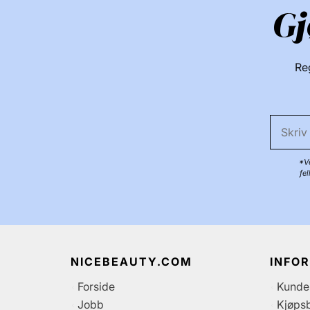
Gj
Reg
*Ve
fe
NICEBEAUTY.COM
INFO
Forside
Kunde
Jobb
Kjøpsb