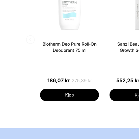
Biotherm Deo Pure Roll-On
Sanzi Beau
Deodorant 75 ml
Growth S
186,07 kr
552,25 k
275,39 kr
Kjøp
Kj