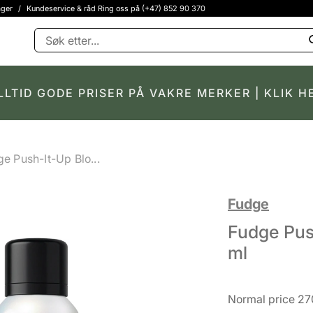
ager
/
Kundeservice & råd Ring oss på (+47) 852 90 370
LLTID GODE PRISER PÅ VAKRE MERKER | KLIK H
e Push-It-Up Blo...
Fudge
Fudge Pus
ml
Normal price 27