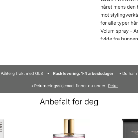
håret mens den 
mot stylingverk
for alle typer hår
Volum spray - Anb
fylde fra bunnen 
Middels hold - B
Varmebeskytten
grundig - Spray 
rund børste for 
Pålitelig frakt med GLS
Rask levering: 1-4 arbeidsdager
Du har r
Mer fra dette me
Returneringsskjemaet finner du under
Retur
Anbefalt for deg