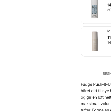
1
29
Id
11
14
BES
Fudge Push-It-Up
håret ditt til n
og gir en løft hel
maksimalt volum,
tufter. Formelen