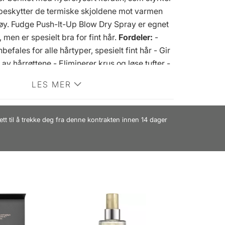
beskytter de termiske skjoldene mot varmen
tøy. Fudge Push-It-Up Blow Dry Spray er egnet
, men er spesielt bra for fint hår.
Fordeler:
-
efales for alle hårtyper, spesielt fint hår - Gir
av hårrøttene - Eliminerer krus og løse tufter -
eriket med hydrolysert keratin - Styrking -
LES MER
de Bruk
:
- Påfør i fuktig hår - Rist flasken
direkte i hodebunnen - Hårtørket med en stor
å skape maksimal fylde
ett til å trekke deg fra denne kontrakten innen 14 dager
rket: