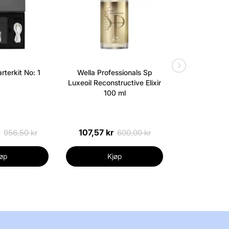
rterkit No: 1
Wella Professionals Sp
Olaplex NO.3 
Luxeoil Reconstructive Elixir
100
100 ml
107,57 kr
208,89 k
956,50 kr
600,00 kr
øp
Kjøp
Kj