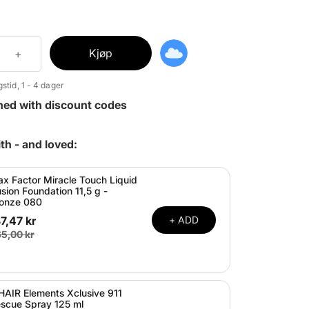
Kjøp
stid, 1 - 4 dager
ned with discount codes
th - and loved:
x Factor Miracle Touch Liquid
lusion Foundation 11,5 g -
onze 080
7,47 kr
+ ADD
5,00 kr
HAIR Elements Xclusive 911
scue Spray 125 ml