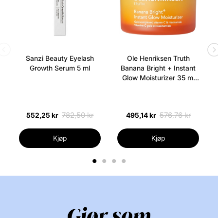
Sanzi Beauty Eyelash
Ole Henriksen Truth
Growth Serum 5 ml
Banana Bright + Instant
Glow Moisturizer 35 ml
(Uden æske)
782,50 kr
576,76 kr
552,25 kr
495,14 kr
Kjøp
Kjøp
1
2
3
4
Gjør som