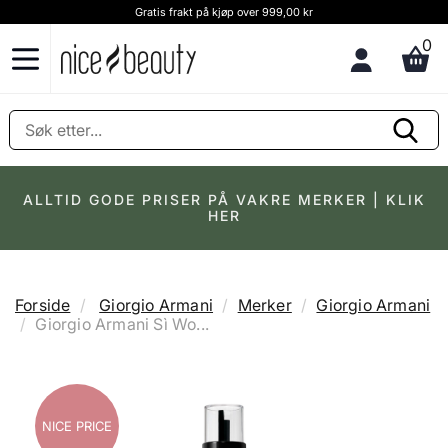
Gratis frakt på kjøp over 999,00 kr
0
ALLTID GODE PRISER PÅ VAKRE MERKER | KLIK
HER
Forside
Giorgio Armani
Merker
Giorgio Armani
Giorgio Armani Sì Wo...
NICE PRICE
NICE PRICE
NICE PRICE
NICE PRICE
NICE PRICE
NICE PRICE
NICE PRICE
NICE PRICE
NICE PRICE
NICE PRICE