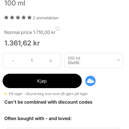
100 ml
2 anmeldelser
i
Normal price 1.710,00 kr
1.361,62 kr
100 ml
(Refill)
Kjøp
På lager - Skynd deg, kun noen få igjen på lager
Can't be combined with discount codes
Often bought with - and loved: