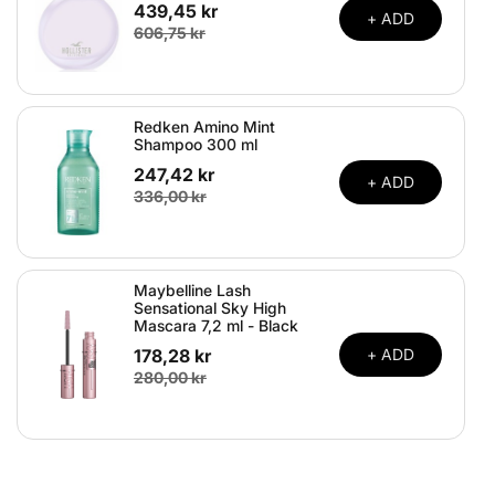
439,45 kr
+ ADD
606,75 kr
Redken Amino Mint
Shampoo 300 ml
247,42 kr
+ ADD
336,00 kr
Maybelline Lash
Sensational Sky High
Mascara 7,2 ml - Black
178,28 kr
+ ADD
280,00 kr