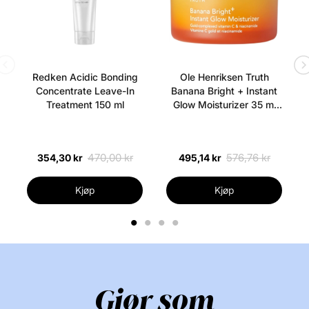
Redken Acidic Bonding
Ole Henriksen Truth
Concentrate Leave-In
Banana Bright + Instant
Treatment 150 ml
Glow Moisturizer 35 ml
(Uden æske)
470,00 kr
576,76 kr
354,30 kr
495,14 kr
Kjøp
Kjøp
1
2
3
4
Gjør som