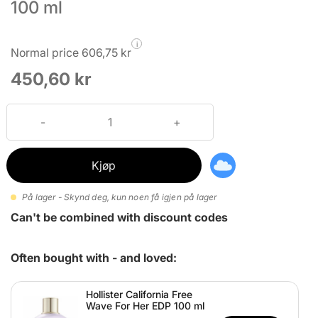
100 ml
i
Normal price 606,75 kr
450,60 kr
Kjøp
På lager - Skynd deg, kun noen få igjen på lager
Can't be combined with discount codes
Often bought with - and loved:
Hollister California Free
Wave For Her EDP 100 ml