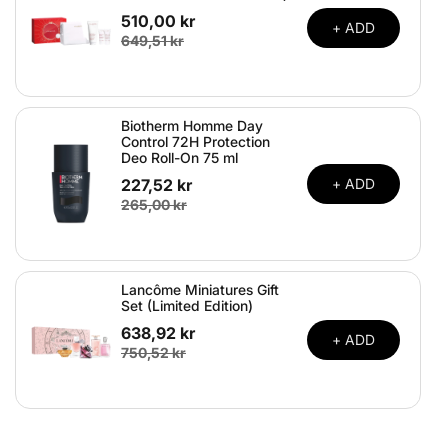
510,00 kr
+ ADD
649,51 kr
Biotherm Homme Day
Control 72H Protection
Deo Roll-On 75 ml
227,52 kr
+ ADD
265,00 kr
Lancôme Miniatures Gift
Set (Limited Edition)
638,92 kr
+ ADD
750,52 kr