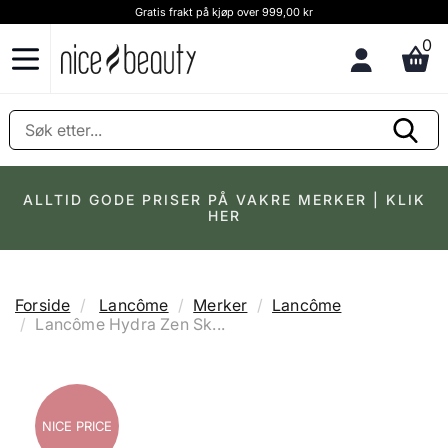
Gratis frakt på kjøp over 999,00 kr
0
ALLTID GODE PRISER PÅ VAKRE MERKER | KLIK
HER
Forside
Lancôme
Merker
Lancôme
Lancôme Hydra Zen Sk...
NICE PRICE
NICE PRICE
NICE PRICE