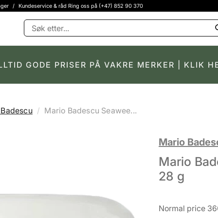
ager
/
Kundeservice & råd Ring oss på (+47) 852 90 370
LLTID GODE PRISER PÅ VAKRE MERKER | KLIK H
 Badescu
Mario Badescu Seawee...
Mario Bades
Mario Bad
28 g
Normal price 36