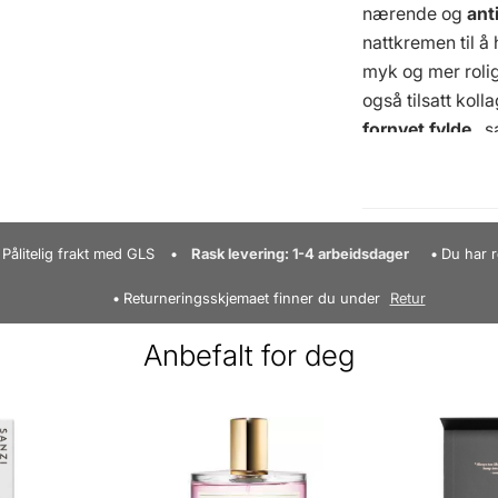
nærende og
ant
nattkremen til å
myk og mer roli
også tilsatt kol
fornyet fylde
, 
elastisitet
. Dett
jevn
både i teks
utrolig lett teks
den raskt absorbe
Pålitelig frakt med GLS
Rask levering: 1-4 arbeidsdager
Du har r
opp til godt hyd
Returneringsskjemaet finner du under
Retur
Mario Badescu 
Fuktighetsgiven
Anbefalt for deg
Forbedrer hudens
jevnere og jevne
konsistens - Ikke
fet og sensitiv h
gluten
Applikasj