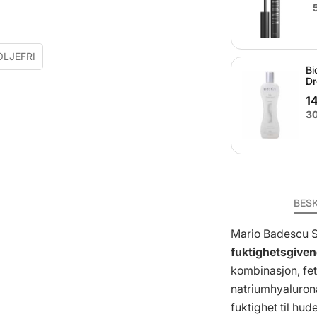
OLJEFRI
Bi
Dr
1
30
BES
Mario Badescu 
fuktighetsgive
kombinasjon, fet
natriumhyalurona
fuktighet til hu