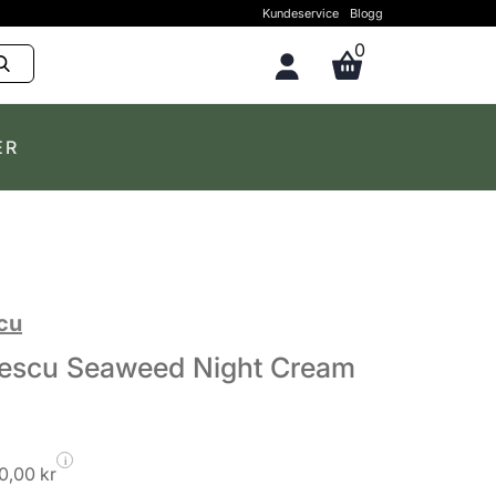
Kundeservice
Blogg
0
ER
cu
escu Seaweed Night Cream
i
0,00 kr