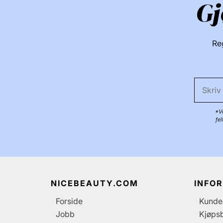
Gj
Reg
*Ve
fe
NICEBEAUTY.COM
INFO
Forside
Kunde
Jobb
Kjøpsb