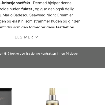
i-irritasjonseffekt
. Dermed hjelper denne
 holde huden
fuktet
, og gjør den også deilig
g. Mario Badescu Seaweed Night Cream er
lagen og elastin, som strammer huden og gir den
samtidig som den forbedrer dens
fasthet og
e resulterer i en hud som virker
jevnere og mer
LES MER
tur og utseende. Denne nattkremen har en
tur
, som føles superbehagelig på huden, hvor
res, uten å etterlate en fet overflate. Våkn
ett til å trekke deg fra denne kontrakten innen 14 dager
rert og
forbedret hud
med denne fantastiske
Seaweed Night Cream.
Fordel:
- Nattkrem -
de og nærende - Strammer opp og gir fylde -
 fasthet og elastisitet - Gjør huden mykere,
re - Beroligende - Lett, hurtigabsorberende
 fettete - Tetter ikke porene - For kombinert,
ud - Miljøbevisst emballasje - Fri for olje og
on:
- Brukes på renset hud og etter evt. toner -