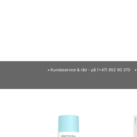
Kundeservice & råd - på (+47) 852 90 370