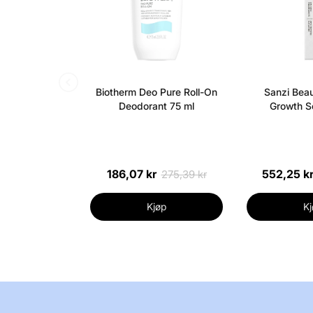
Biotherm Deo Pure Roll-On
Sanzi Beau
Deodorant 75 ml
Growth S
186,07 kr
552,25 k
275,39 kr
Kjøp
Kj