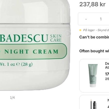
237,88 kr
På lager - Skynd d
Can't be combi
Often bought wi
De
Ab
17
25
1
/
4