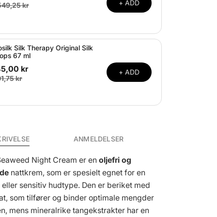
+ ADD
549,25 kr
osilk Silk Therapy Original Silk
ops 67 ml
45,00 kr
+ ADD
1,75 kr
KRIVELSE
ANMELDELSER
Seaweed Night Cream er en
oljefri og
nde
nattkrem, som er spesielt egnet for en
 eller sensitiv hudtype. Den er beriket med
t, som tilfører og binder optimale mengder
den, mens mineralrike tangekstrakter har en