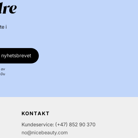
dre
te i
 nyhetsbrevet
 av
*Du
KONTAKT
Kundeservice: (+47) 852 90 370
no@nicebeauty.com