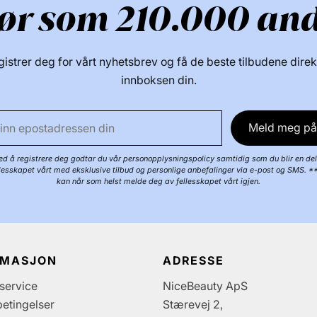
ør som 210.000 an
istrer deg for vårt nyhetsbrev og få de beste tilbudene direk
innboksen din.
Meld meg på
d å registrere deg godtar du vår personopplysningspolicy samtidig som du blir en del
llesskapet vårt med eksklusive tilbud og personlige anbefalinger via e-post og SMS. *
kan når som helst melde deg av fellesskapet vårt igjen.
RMASJON
ADRESSE
service
NiceBeauty ApS
etingelser
Stærevej 2,