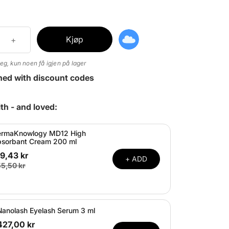
Kjøp
eg, kun noen få igjen på lager
ned with discount codes
th - and loved:
rmaKnowlogy MD12 High
sorbant Cream 200 ml
9,43 kr
+ ADD
5,50 kr
Nanolash Eyelash Serum 3 ml
427,00 kr