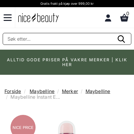
Gratis frakt på kjøp over 999,00 kr
0
ALLTID GODE PRISER PÅ VAKRE MERKER | KLIK
HER
Forside
Maybelline
Merker
Maybelline
Maybelline Instant E...
NICE PRICE
NICE PRICE
NICE PRICE