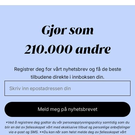
etylheksylglyserin, klorfenesin, aluminiumhydroksid,
steareth-20, lycium barbarum fruktekstrakt,
klorheksidindiglukonat, natriumbenzoat, N-
Gjør som
hydroksysuccinimid, melkesyre, kaliumsorbat,
tokoferol, natriumsitrat, palmitoyltripeptid-1, krysin,
pentaerytrityl tetra-di-t-butyl Hydroksyhydrocinnamat,
210.000 andre
palmitoyltetrapeptid-7, sitronsyre, biotin. [+/- Kan
inneholde: Ci 77891 / titandioksid, Ci 77491, Ci 77492,
Ci 77499 / jernoksider]. (FIL Z280702/1).
Registrer deg for vårt nyhetsbrev og få de beste
tilbudene direkte i innboksen din.
Mer fra dette merket:
Meld meg på nyhetsbrevet
*Ved å registrere deg godtar du vår personopplysningspolicy samtidig som du
blir en del av fellesskapet vårt med eksklusive tilbud og personlige anbefalinger
via e-post og SMS. **Du kan når som helst melde deg av fellesskapet vårt