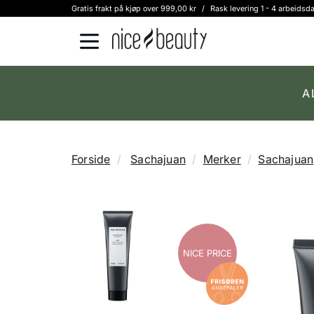
Gratis frakt på kjøp over 999,00 kr
/
Rask levering 1 - 4 arbeidsd
A
Forside
Sachajuan
Merker
Sachajuan
NICE PRICE