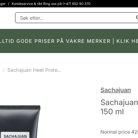
ager
/
Kundeservice & råd Ring oss på (+47) 852 90 370
LLTID GODE PRISER PÅ VAKRE MERKER | KLIK H
Sachajuan Heat Prote...
Sachajuan
Sachajuan
150 ml
Normal price 42