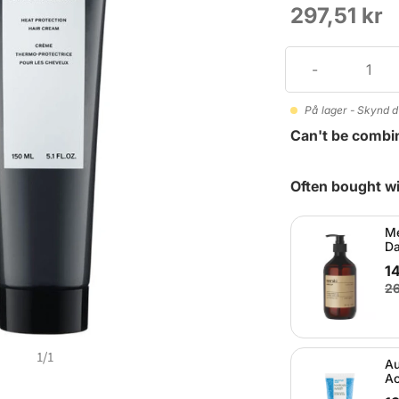
297,51 kr
På lager - Skynd d
Can't be combi
Often bought wi
Me
Da
14
26
1
/
1
Au
Ac