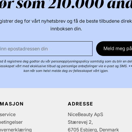
ør som 210.000 an
istrer deg for vårt nyhetsbrev og få de beste tilbudene direk
innboksen din.
Meld meg på
d å registrere deg godtar du vår personopplysningspolicy samtidig som du blir en del
llesskapet vårt med eksklusive tilbud og personlige anbefalinger via e-post og SMS. *
kan når som helst melde deg av fellesskapet vårt igjen.
RMASJON
ADRESSE
service
NiceBeauty ApS
etingelser
Stærevej 2,
nvernerklæring
6705 Esbjerg, Denmark