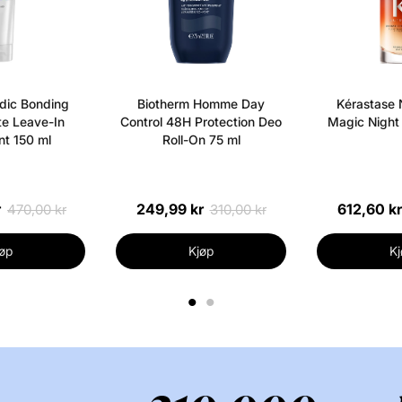
dic Bonding
Biotherm Homme Day
Kérastase N
e Leave-In
Control 48H Protection Deo
Magic Night
t 150 ml
Roll-On 75 ml
r
249,99 kr
612,60 kr
470,00 kr
310,00 kr
øp
Kjøp
Kj
1
2