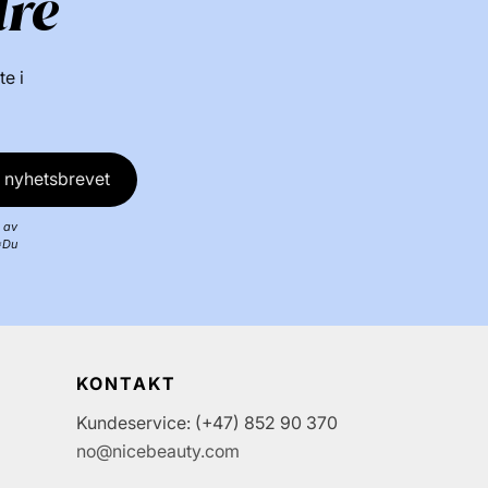
dre
te i
 nyhetsbrevet
 av
*Du
KONTAKT
Kundeservice: (+47) 852 90 370
no@nicebeauty.com