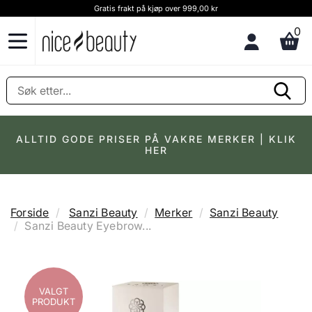
Gratis frakt på kjøp over 999,00 kr
0
ALLTID GODE PRISER PÅ VAKRE MERKER | KLIK
HER
Forside
Sanzi Beauty
Merker
Sanzi Beauty
Sanzi Beauty Eyebrow...
VALGT
VALGT
VALGT
VALGT
PRODUKT
PRODUKT
PRODUKT
PRODUKT