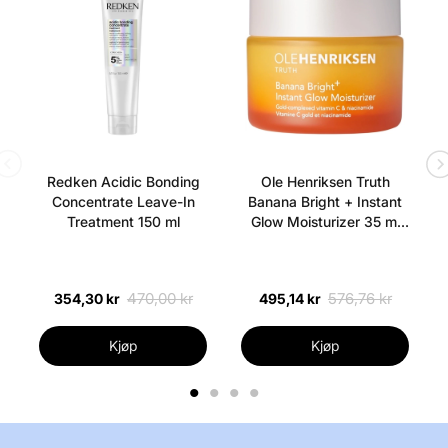
Tilsatt nærende olje - Resultat etter 8-16 uker -
Hormonfri - Vegansk
Applikasjon:
- Påfør rene
øyenbryn - Påfør både morgen og kveld
Ingrediensliste:
Aqua, Myristoyl Pentapeptide-17,
Glycerin, Propylene Glycol, Hydrogenerated Castor O
Etylkloprostenolamid
Redken Acidic Bonding
Ole Henriksen Truth
Mer fra dette merket:
Concentrate Leave-In
Banana Bright + Instant
Treatment 150 ml
Glow Moisturizer 35 ml
(Uden æske)
470,00 kr
576,76 kr
354,30 kr
495,14 kr
Kjøp
Kjøp
1
2
3
4