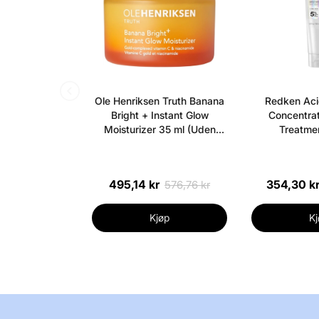
Ole Henriksen Truth Banana
Redken Aci
Bright + Instant Glow
Concentrat
Moisturizer 35 ml (Uden
Treatmen
æske)
495,14 kr
354,30 k
576,76 kr
Kjøp
Kj