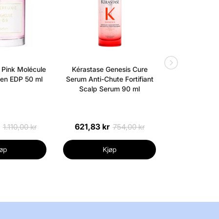
Pink Molécule
Kérastase Genesis Cure
Kérastase N
n EDP 50 ml
Serum Anti-Chute Fortifiant
Magic Night
Scalp Serum 90 ml
621,83 kr
612,60 kr
1.110,00 kr
754,00 kr
øp
Kjøp
Kj