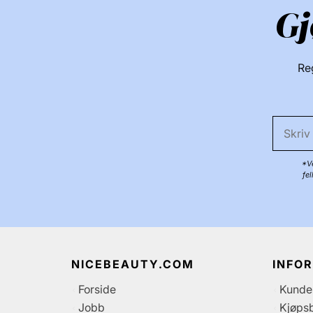
Gj
Reg
*Ve
fe
NICEBEAUTY.COM
INFO
Forside
Kunde
Jobb
Kjøpsb