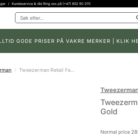
ager
/
Kundeservice & råd Ring oss på (+47) 852 90 370
LLTID GODE PRISER PÅ VAKRE MERKER | KLIK H
rman
Tweezerman Retail Fa...
Tweezerma
Tweezerma
Gold
Normal price 28