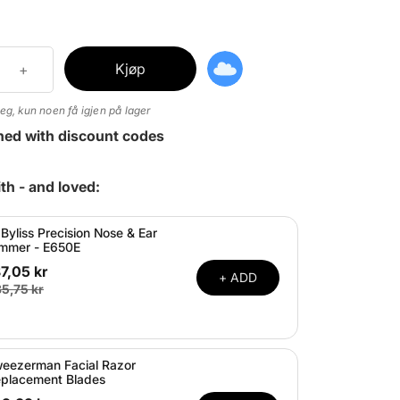
Kjøp
eg, kun noen få igjen på lager
ned with discount codes
th - and loved:
Byliss Precision Nose & Ear
immer - E650E
7,05 kr
+ ADD
5,75 kr
eezerman Facial Razor
placement Blades