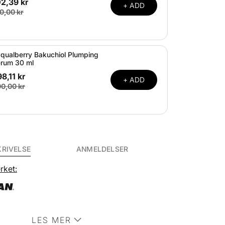
2,39 kr
+ ADD
0,00 kr
qualberry Bakuchiol Plumping
rum 30 ml
8,11 kr
+ ADD
0,00 kr
KRIVELSE
ANMELDELSER
rket:
LES MER