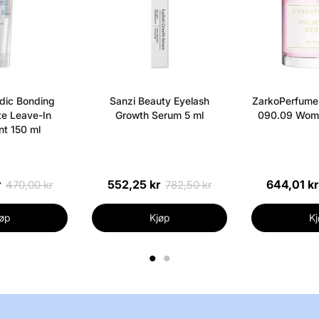
dic Bonding
Sanzi Beauty Eyelash
ZarkoPerfume 
e Leave-In
Growth Serum 5 ml
090.09 Wome
t 150 ml
r
552,25 kr
644,01 kr
470,00 kr
782,50 kr
øp
Kjøp
Kj
1
2