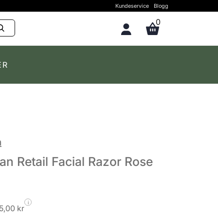
Kundeservice
Blogg
0
ER
n
n Retail Facial Razor Rose
i
5,00 kr