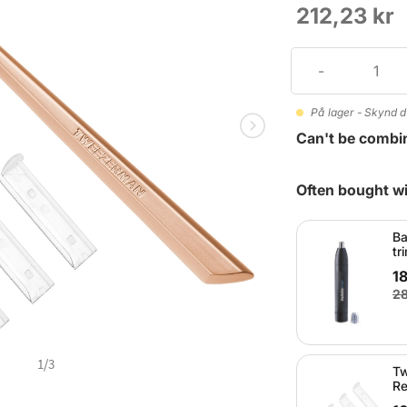
212,23 kr
På lager - Skynd d
Can't be combi
Often bought wi
Ba
tr
18
28
1
/
3
Tw
Re