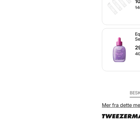
10
14
Eq
Se
29
40
BES
Mer fra dette me