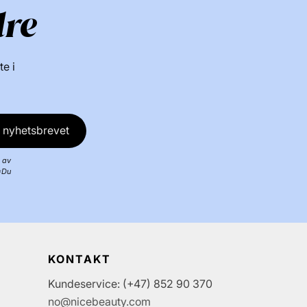
dre
te i
 nyhetsbrevet
 av
*Du
KONTAKT
Kundeservice: (+47) 852 90 370
no@nicebeauty.com