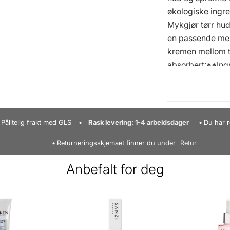
økologiske ingre
Mykgjør tørr hud
en passende men
kremen mellom t
absorbert:**Ing
amygdalus dulcis 
cetylalkohol, gly
europaea fruktolj
caprylate, digly
Pålitelig frakt med GLS
Rask levering: 1-4 arbeidsdager
Du har r
natriumhyalurona
Returneringsskjemaet finner du under
Retur
officinalis barke
Anbefalt for deg
Mer fra dette me