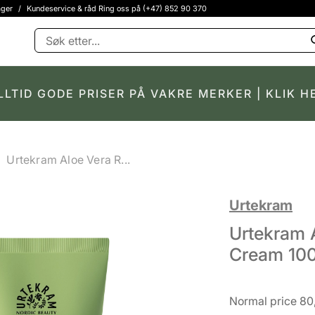
ager
/
Kundeservice & råd Ring oss på (+47) 852 90 370
LLTID GODE PRISER PÅ VAKRE MERKER | KLIK H
Urtekram Aloe Vera R...
Urtekram
Urtekram A
Cream 100
Normal price 80