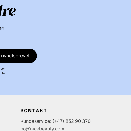
dre
te i
 nyhetsbrevet
 av
*Du
KONTAKT
Kundeservice: (+47) 852 90 370
no@nicebeauty.com