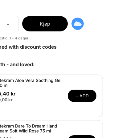
Kjøp
stid, 1 - 4 dager
ned with discount codes
th - and loved:
tekram Aloe Vera Soothing Gel
0 ml
5,40 kr
+ ADD
,00 kr
tekram Dare To Dream Hand
eam Soft Wild Rose 75 ml