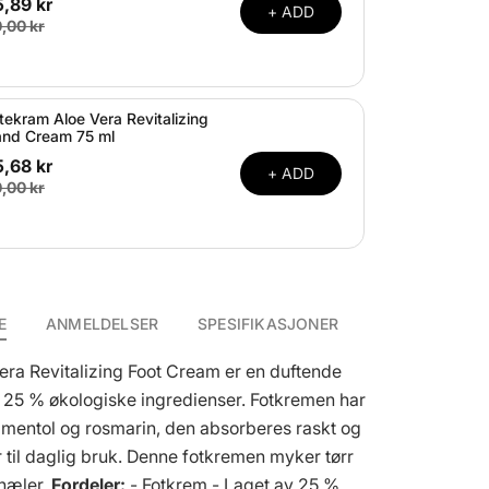
,89 kr
+ ADD
,00 kr
tekram Aloe Vera Revitalizing
nd Cream 75 ml
,68 kr
+ ADD
,00 kr
E
ANMELDELSER
SPESIFIKASJONER
era Revitalizing Foot Cream er en duftende
 25 % økologiske ingredienser. Fotkremen har
v mentol og rosmarin, den absorberes raskt og
 til daglig bruk. Denne fotkremen myker tørr
hæler.
Fordeler:
- Fotkrem - Laget av 25 %