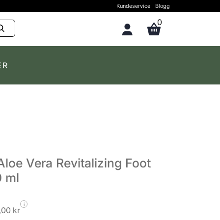
Kundeservice
Blogg
0
ER
loe Vera Revitalizing Foot
 ml
i
,00 kr