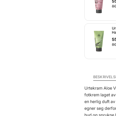
55
80
Ur
Ha
55
80
BESKRIVELS
Urtekram Aloe V
fotkrem laget av
en herlig duft a
egner seg derfor
hud og sprukne 