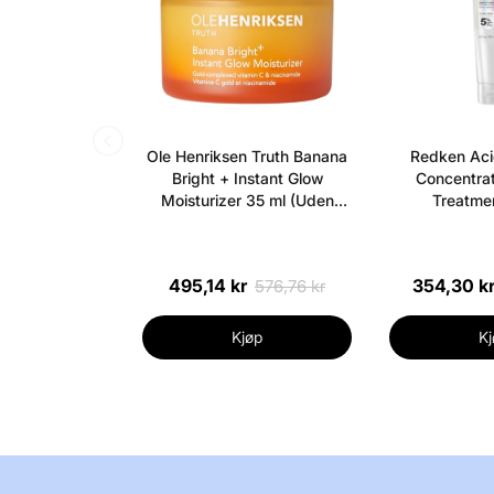
Ole Henriksen Truth Banana
Redken Aci
Bright + Instant Glow
Concentrat
Moisturizer 35 ml (Uden
Treatmen
æske)
495,14 kr
354,30 k
576,76 kr
Kjøp
Kj