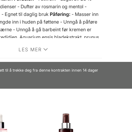
dienser - Dufter av rosmarin og mentol -
 - Egnet til daglig bruk
Påføring:
- Masser inn
gde inn i huden på føttene - Unngå å påføre
ærne - Unngå å gå barbeint før kremen er
redidien, Aquarium ensis bladekstrakt, prunus
olje, polyglyceryl-3 dicitrat/stearat, glyserin,
LES MER
ceryl stearate se, zea mays stivelse, olea
e, sinkricinoleat, lysolecitin, glyceryl
cerin olje xantangummi, heksapeptid-11,
ett til å trekke deg fra denne kontrakten innen 14 dager
t, tokoferol, beta-sitosterol, squalen, magnolia
kstrakt, limonen
rket: