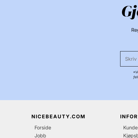
Gj
Reg
*Ve
fe
NICEBEAUTY.COM
INFO
Forside
Kunde
Jobb
Kjøpsb