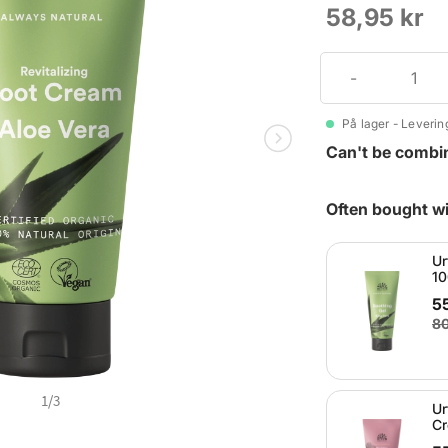
58,95 kr
På lager - Levering
Can't be combi
Often bought wi
Ur
10
5
80
1
/
3
Ur
Cr