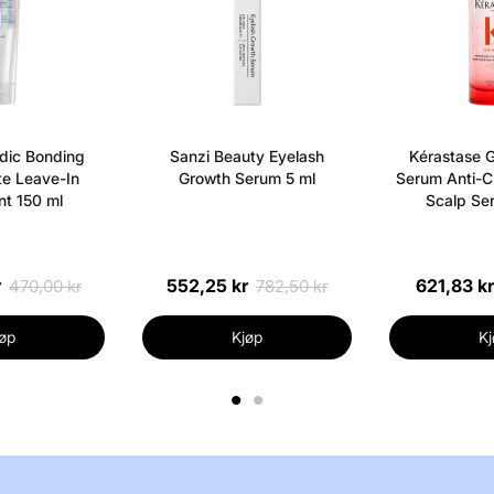
dic Bonding
Sanzi Beauty Eyelash
Kérastase G
e Leave-In
Growth Serum 5 ml
Serum Anti-Ch
t 150 ml
Scalp Se
r
552,25 kr
621,83 kr
470,00 kr
782,50 kr
øp
Kjøp
Kj
1
2