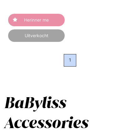
Herinner me
Uitverkocht
1
BaByliss
Accessories