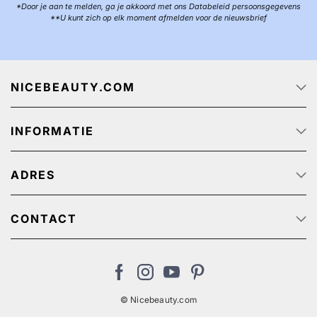
*Door je aan te melden, ga je akkoord met ons Databeleid persoonsgegevens
**U kunt zich op elk moment afmelden voor de nieuwsbrief
NICEBEAUTY.COM
Startpagina
INFORMATIE
Over ons
Track & Trace
Klantenservice - Q & A
Reclame aanbiedingen
ADRES
Privacy beleid
Algemene Voorwaarden
NiceBeauty ApS
Retour
Stærevej 2,
CONTACT
Verzendkosten
6705 Esbjerg, Denmark
Klantenservice: (+31) 20 891 0380 (We speak English)
Cookies
BTW-nummer: NL: NL825384382B01 // België:
nl@nicebeauty.com
BE0724750049
© Nicebeauty.com