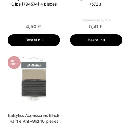
Clips (794574) 4 pieces
(5723)
Adviesprijs 5,75 €
4,50 €
5,41 €
Bestel nu
Bestel nu
NICE
PRICE
BaByliss Accessories Black
Hairtie Anti-Glid 10 pieces