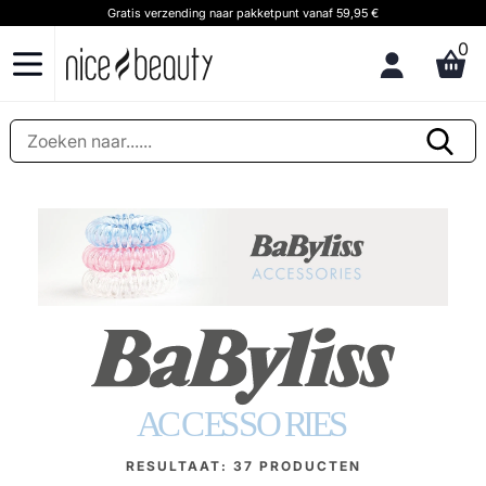
Klantenservice & advies Bel ons op (+31) 20 891 0380 (We speak English)
0
RESULTAAT:
37
PRODUCTEN