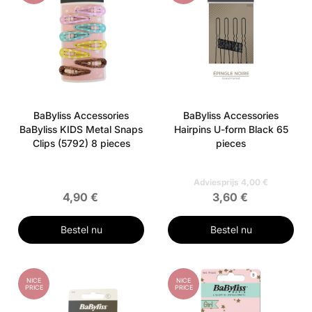
BaByliss Accessories
BaByliss Accessories
BaByliss KIDS Metal Snaps
Hairpins U-form Black 65
Clips (5792) 8 pieces
pieces
Adviesprijs 4,00 €
4,90 €
3,60 €
Bestel nu
Bestel nu
NICE
NICE
PRICE
PRICE