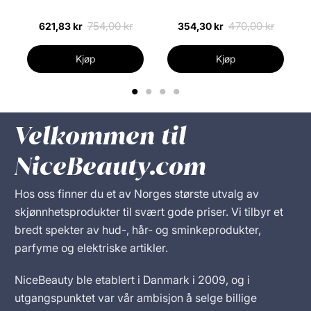
754,00 kr
470,00 kr
621,83 kr
354,30 kr
Kjøp
Kjøp
1
2
3
4
Velkommen til
NiceBeauty.com
Hos oss finner du et av Norges største utvalg av
skjønnhetsprodukter til svært gode priser. Vi tilbyr et
bredt spekter av hud-, hår- og sminkeprodukter,
parfyme og elektriske artikler.
NiceBeauty ble etablert i Danmark i 2009, og i
utgangspunktet var vår ambisjon å selge billige