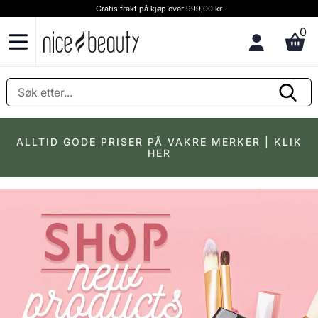
kt på kjøp over 999,00 kr
Kundeservice & råd Rin
0
ALLTID GODE PRISER PÅ VAKRE MERKER | KLIK
HER