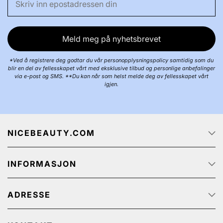
Meld meg på nyhetsbrevet
*Ved å registrere deg godtar du vår personopplysningspolicy samtidig som du
blir en del av fellesskapet vårt med eksklusive tilbud og personlige anbefalinger
via e-post og SMS. **Du kan når som helst melde deg av fellesskapet vårt
igjen.
NICEBEAUTY.COM
Forside
INFORMASJON
Jobb
Om oss
Kundeservice
Track & Trace
ADRESSE
Kjøpsbetingelser
Kampanjetilbud
Personvernerklæring
NiceBeauty ApS
Retur