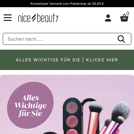
Kostenloser Versand zum Paketshop ab 59,95 €
K
0
ALLES WICHTIGE FÜR SIE | KLICKE HIER