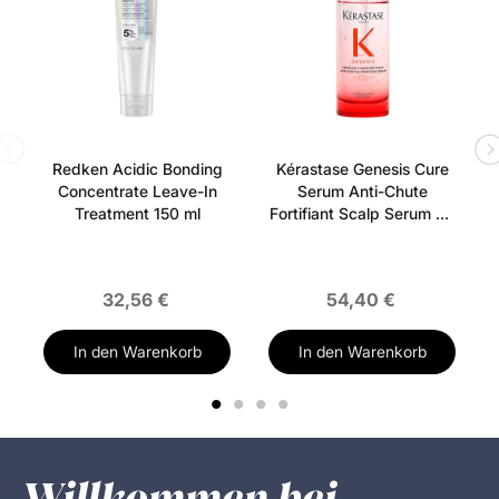
Redken Acidic Bonding
Kérastase Genesis Cure
Concentrate Leave-In
Serum Anti-Chute
Treatment 150 ml
Fortifiant Scalp Serum 90
ml
32,56 €
54,40 €
In den Warenkorb
In den Warenkorb
1
2
3
4
Willkommen bei