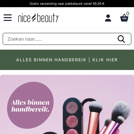
Klantenservice & advies Bel ons op (+31) 20 891 0380 (We speak English)
0
ALLES BINNEN HANDBEREIK | KLIK HIER