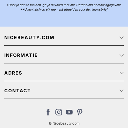
*Door je aan te melden, ga je akkoord met ons Databeleid persoonsgegevens
**U kunt zich op elk moment afmelden voor de nieuwsbrief
NICEBEAUTY.COM
Startpagina
INFORMATIE
Over ons
Track & Trace
Klantenservice - Q & A
Reclame aanbiedingen
ADRES
Privacy beleid
Algemene Voorwaarden
NiceBeauty ApS
Retour
Stærevej 2,
CONTACT
Verzendkosten
6705 Esbjerg, Denmark
Klantenservice: (+31) 20 891 0380 (We speak English)
Cookies
BTW-nummer: NL: NL825384382B01 // België:
nl@nicebeauty.com
BE0724750049
© Nicebeauty.com