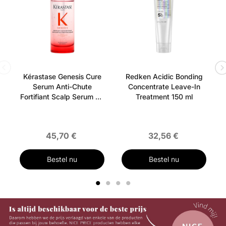
Kérastase Genesis Cure
Redken Acidic Bonding
Serum Anti-Chute
Concentrate Leave-In
Fortifiant Scalp Serum 90
Treatment 150 ml
ml
45,70 €
32,56 €
Bestel nu
Bestel nu
1
2
3
4