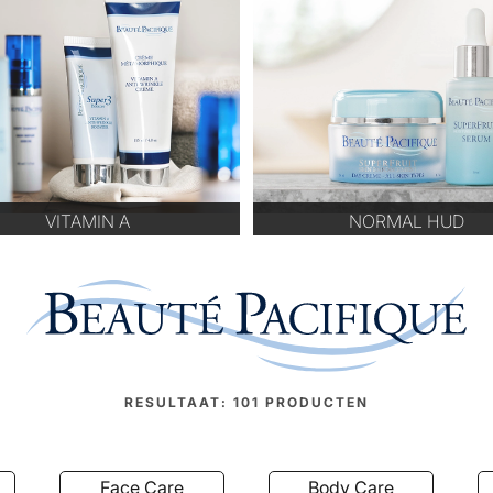
VITAMIN A
NORMAL HUD
RESULTAAT:
101
PRODUCTEN
Face Care
Body Care