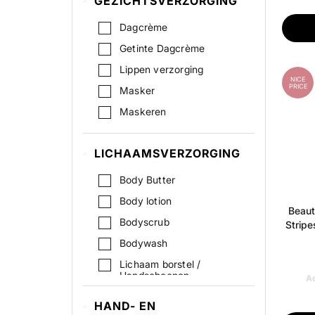
GEZICHTSVERZORGING
Dagcrème
Getinte Dagcrème
Lippen verzorging
NICE
PRICE
Masker
Maskeren
Multifunctionele producten
LICHAAMSVERZORGING
Nachtcrème
Oog crème
Body Butter
oog gel
Body lotion
Beaut
Oogmasker
Bodyscrub
Strip
Scrub / Peeling
Bodywash
Serum
Lichaam borstel /
Handschoenen
Ad
Skin tonic / Toner
Lichaam olie / Body olie
HAND- EN