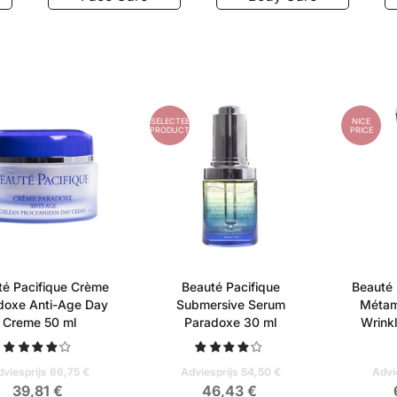
RD
GESELECTEERD
NICE
PRODUCT
PRICE
té Pacifique Crème
Beauté Pacifique
Beauté 
doxe Anti-Age Day
Submersive Serum
Métam
Creme 50 ml
Paradoxe 30 ml
Wrink
viesprijs 66,75 €
Adviesprijs 54,50 €
Advi
39,81 €
46,43 €