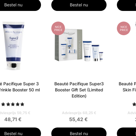
Bestel nu
Bestel nu
RD
NICE
NICE
PRICE
PRICE
é Pacifique Super 3
Beauté Pacifique Super3
Beauté P
rinkle Booster 50 ml
Booster Gift Set (Limited
Skin F
Edition)
viesprijs 59,75 €
Adviesprijs 68,25 €
Advi
48,71 €
55,42 €
Bestel nu
Bestel nu