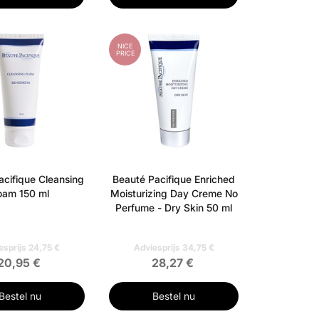
NICE
PRICE
acifique Cleansing
Beauté Pacifique Enriched
oam 150 ml
Moisturizing Day Creme No
Perfume - Dry Skin 50 ml
esprijs 24,75 €
Adviesprijs 34,75 €
20,95 €
28,27 €
Bestel nu
Bestel nu