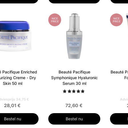
NICE
NICE
PRICE
PRICE
 Pacifique Enriched
Beauté Pacifique
Beauté P
urizing Creme - Dry
Symphonique Hyaluronic
F
Skin 50 ml
Serum 30 ml
viesprijs 34,75 €
Advi
28,01 €
72,60 €
Bestel nu
Bestel nu