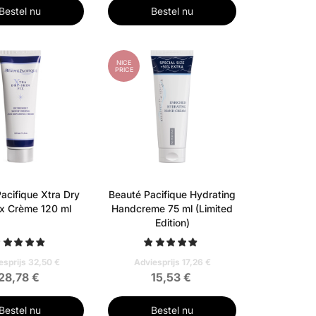
Bestel nu
Bestel nu
NICE
PRICE
acifique Xtra Dry
Beauté Pacifique Hydrating
ix Crème 120 ml
Handcreme 75 ml (Limited
Edition)
esprijs 32,50 €
Adviesprijs 17,26 €
28,78 €
15,53 €
Bestel nu
Bestel nu