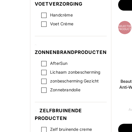
Lichaamsroller
VOETVERZORGING
Handcrème
Voet Créme
GESELECTEE
PRODUCT
ZONNENBRANDPRODUCTEN
AfterSun
Lichaam zonbescherming
zonbescherming Gezicht
Beaut
Anti-W
Zonnebrandolie
Ad
ZELFBRUINENDE
PRODUCTEN
Zelf bruinende creme