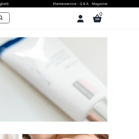
glish)
Klantenservice - Q & A
Magazine
0