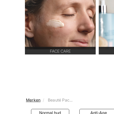
FACE CARE
Merken
Beauté Pac...
Normal hud
Anti-Age