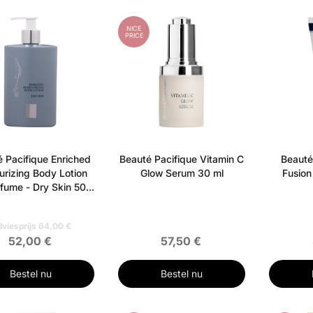
NICE
PRICE
 Pacifique Enriched
Beauté Pacifique Vitamin C
Beauté
urizing Body Lotion
Glow Serum 30 ml
Fusion
fume - Dry Skin 500
ml
viesprijs 64,00 €
52,00 €
57,50 €
Bestel nu
Bestel nu