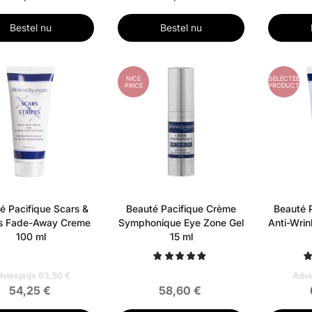
Bestel nu
Bestel nu
NICE
GESELECTEERD
PRICE
PRODUCT
é Pacifique Scars &
Beauté Pacifique Crème
Beauté 
es Fade-Away Creme
Symphonique Eye Zone Gel
Anti-Wrin
100 ml
15 ml
viesprijs 63,50 €
Advi
54,25 €
58,60 €