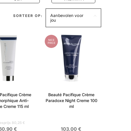
Aanbevolen voor
SORTEER OP:
jou
NICE
PRICE
Pacifique Crème
Beauté Pacifique Crème
orphique Anti-
Paradoxe Night Creme 100
le Creme 115 ml
ml
esprijs 80,25 €
60,90 €
103,00 €