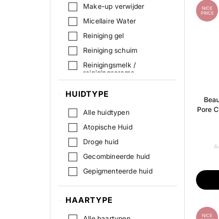
Make-up verwijder
NICE
PRICE
Micellaire Water
Reiniging gel
Reiniging schuim
Reinigingsmelk /
reinigingscreme
Schoonmaakdoekjes
HUIDTYPE
Beau
Pore C
Alle huidtypen
Atopische Huid
Droge huid
A
Gecombineerde huid
Gepigmenteerde huid
Gevoelige huid
HAARTYPE
Normaal
Onzuivere Huid
NICE
Alle haartypen