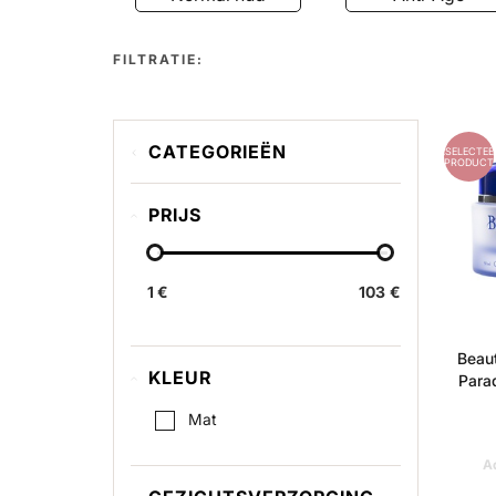
FILTRATIE:
CATEGORIEËN
GESELECTEE
PRODUCT
Normal hud
PRIJS
Anti-Age
Face Care
1 €
Body Care
103 €
Sun
Beau
Vitamin A
KLEUR
Para
Mat
Ad