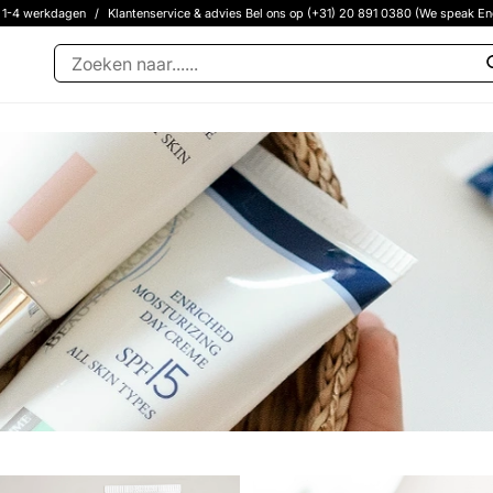
g 1-4 werkdagen
/
Klantenservice & advies Bel ons op (+31) 20 891 0380 (We speak En