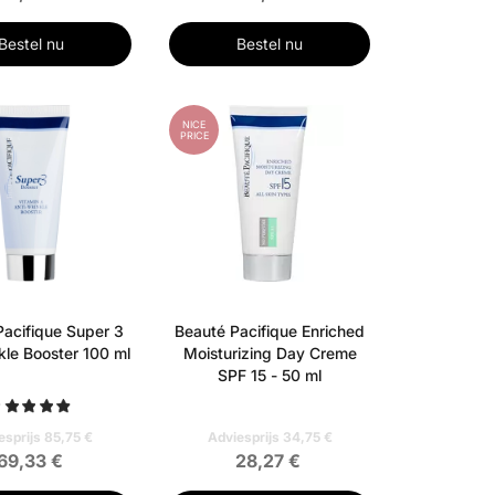
Bestel nu
Bestel nu
NICE
PRICE
Pacifique Super 3
Beauté Pacifique Enriched
kle Booster 100 ml
Moisturizing Day Creme
SPF 15 - 50 ml
esprijs 85,75 €
Adviesprijs 34,75 €
69,33 €
28,27 €