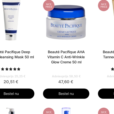
NICE
NICE
PRICE
PRICE
té Pacifique Deep
Beauté Pacifique AHA
Beauté
leansing Mask 50 ml
Vitamin C Anti-Wrinkle
Tanned
Glow Creme 50 ml
dviesprijs 25,25 €
Adviesprijs 58,50 €
Advi
20,51 €
47,60 €
Bestel nu
Bestel nu
NICE
NICE