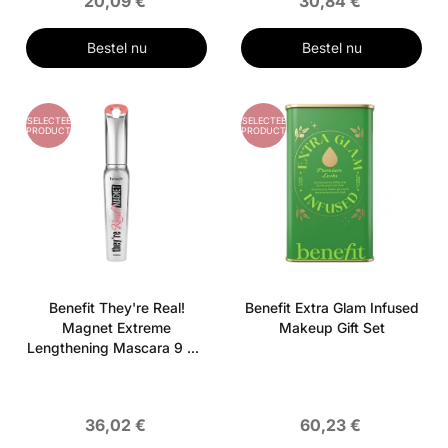
20,09 €
30,84 €
Bestel nu
Bestel nu
GESELECTEERD
GESELECTEERD
PRODUCT
PRODUCT
Benefit They're Real!
Benefit Extra Glam Infused
Magnet Extreme
Makeup Gift Set
Lengthening Mascara 9 g -
Black
36,02 €
60,23 €