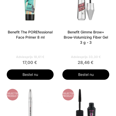
Benefit The POREfessional
Benefit Gimme Brow+
Face Primer 8 ml
Brow-Volumizing Fiber Gel
3 g - 3
Adviesprijs 18,61 €
Adviesprijs 33,30 €
17,00 €
28,46 €
Bestel nu
Bestel nu
GESELECTEERD
GESELECTEERD
PRODUCT
PRODUCT