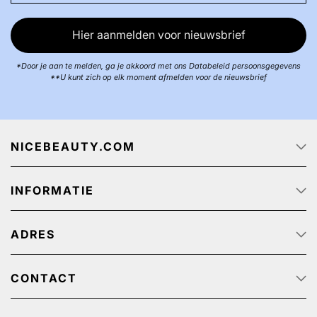
Hier aanmelden voor nieuwsbrief
*Door je aan te melden, ga je akkoord met ons Databeleid persoonsgegevens
**U kunt zich op elk moment afmelden voor de nieuwsbrief
NICEBEAUTY.COM
Startpagina
INFORMATIE
Over ons
Track & Trace
Klantenservice - Q & A
Reclame aanbiedingen
ADRES
Privacy beleid
Algemene Voorwaarden
NiceBeauty ApS
Retour
Stærevej 2,
CONTACT
Verzendkosten
6705 Esbjerg, Denmark
Klantenservice: (+31) 20 891 0380 (We speak English)
Cookies
BTW-nummer: NL: NL825384382B01 // België: