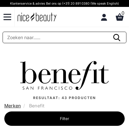
Klantenservice & advies Bel ons op (+31) 20 891 0380 (We speak English)
0
RESULTAAT:
43
PRODUCTEN
Merken
Benefit
Filter