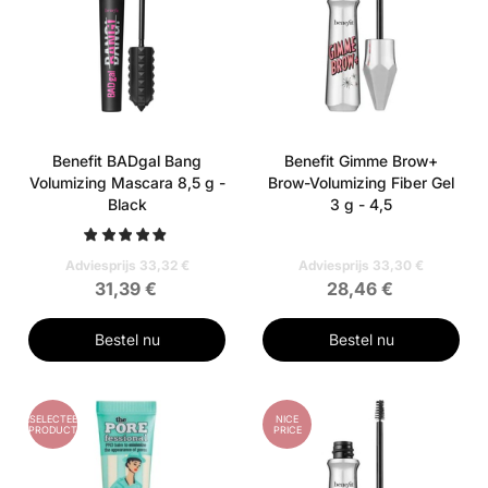
Benefit BADgal Bang
Benefit Gimme Brow+
Volumizing Mascara 8,5 g -
Brow-Volumizing Fiber Gel
Black
3 g - 4,5
Adviesprijs 33,32 €
Adviesprijs 33,30 €
31,39 €
28,46 €
Bestel nu
Bestel nu
GESELECTEERD
NICE
PRODUCT
PRICE