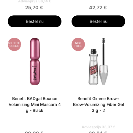
Adviesprijs 36,14 €
25,70 €
42,72 €
Bestel nu
Bestel nu
GESELECTEERD
NICE
PRODUCT
PRICE
Benefit BADgal Bounce
Benefit Gimme Brow+
Volumizing Mini Mascara 4
Brow-Volumizing Fiber Gel
g - Black
3 g - 2
Adviesprijs 33,37 €