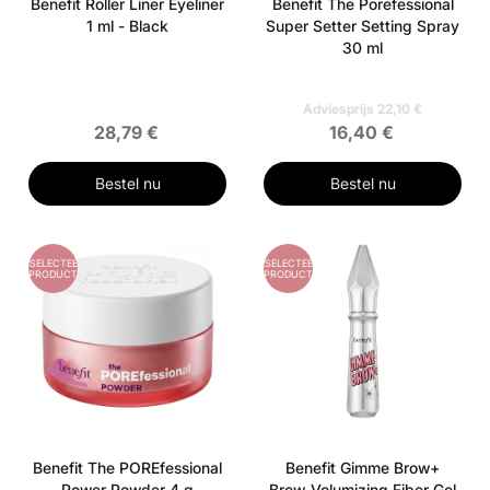
Benefit Roller Liner Eyeliner
Benefit The Porefessional
1 ml - Black
Super Setter Setting Spray
30 ml
Adviesprijs 22,10 €
28,79 €
16,40 €
Bestel nu
Bestel nu
GESELECTEERD
GESELECTEERD
PRODUCT
PRODUCT
Benefit The POREfessional
Benefit Gimme Brow+
Power Powder 4 g
Brow-Volumizing Fiber Gel