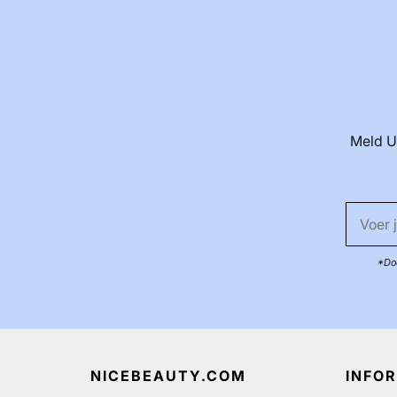
Meld U
*Doo
NICEBEAUTY.COM
INFO