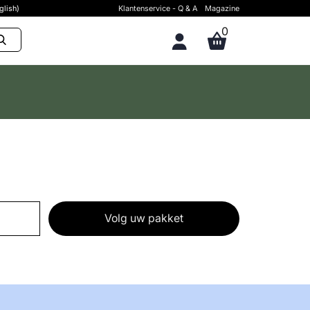
glish)
Klantenservice - Q & A
Magazine
0
Volg uw pakket