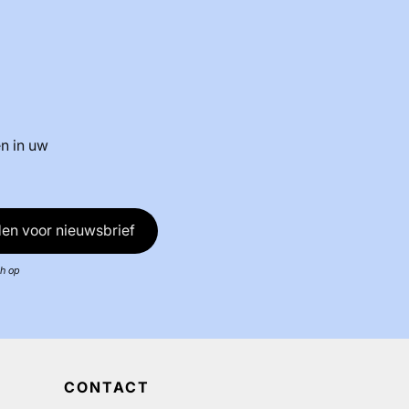
n in uw
en voor nieuwsbrief
ch op
CONTACT