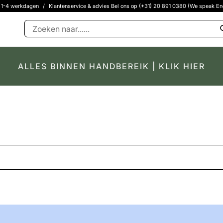
g 1-4 werkdagen
/
Klantenservice & advies Bel ons op (+31) 20 891 0380 (We speak En
ALLES BINNEN HANDBEREIK | KLIK HIER