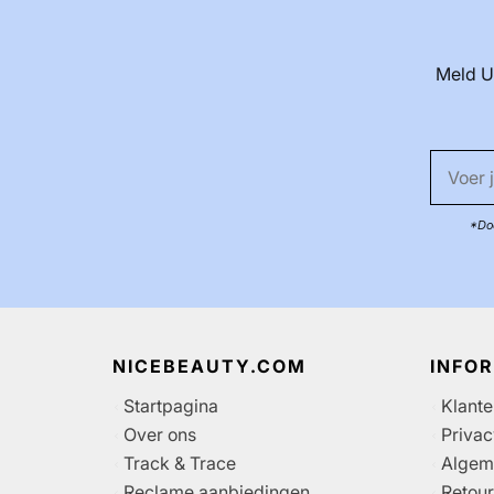
Meld U
*Doo
NICEBEAUTY.COM
INFO
Startpagina
Klante
Over ons
Privac
Track & Trace
Algem
Reclame aanbiedingen
Retour