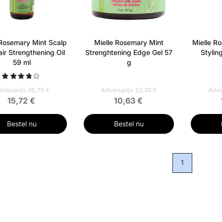
 Rosemary Mint Scalp
Mielle Rosemary Mint
Mielle R
ir Strengthening Oil
Strenghtening Edge Gel 57
Stylin
59 ml
g
viesprijs 29,75 €
Adviesprijs 32,25 €
Advi
15,72 €
10,63 €
Bestel nu
Bestel nu
1