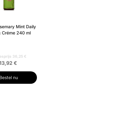
osemary Mint Daily
g Créme 240 ml
esprijs 36,25 €
13,92 €
Bestel nu