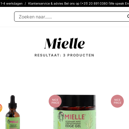
g 1-4 werkdagen
/
Klantenservice & advies Bel ons op (+31) 20 891 0380 (We speak En
Mielle
RESULTAAT:
3
PRODUCTEN
RD
NICE
NICE
PRICE
PRICE