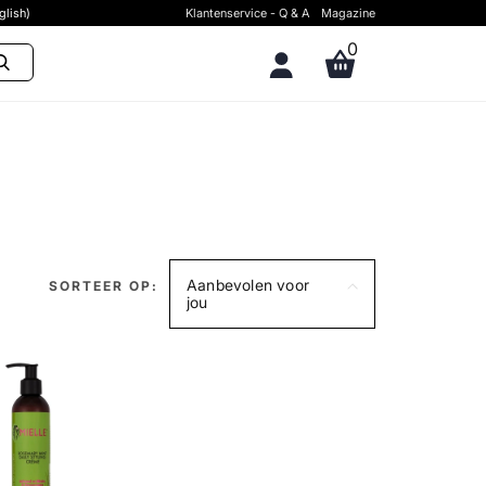
glish)
Klantenservice - Q & A
Magazine
0
Aanbevolen voor
SORTEER OP:
jou