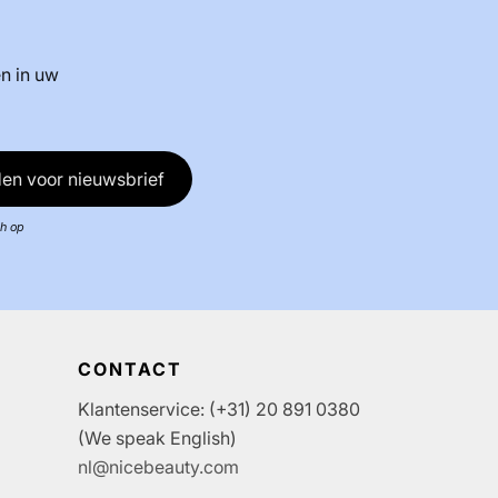
n in uw
en voor nieuwsbrief
ch op
CONTACT
Klantenservice: (+31) 20 891 0380
(We speak English)
nl@nicebeauty.com