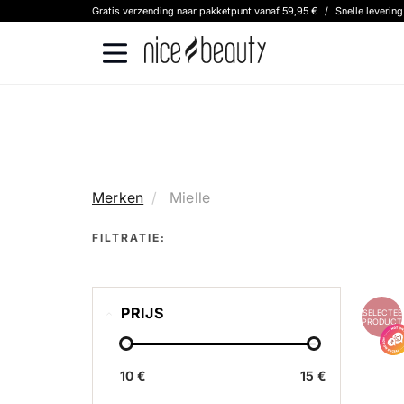
Gratis verzending naar pakketpunt vanaf 59,95 €
/
Snelle leverin
Merken
Mielle
FILTRATIE:
PRIJS
GESELECTEE
PRODUCT
10 €
15 €