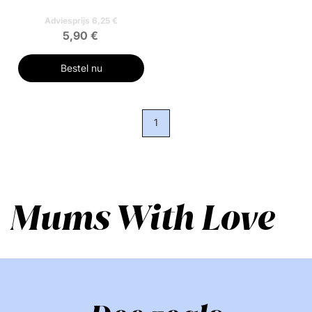
Adviesprijs 6,25 €
5,90 €
Bestel nu
1
Mums With Love