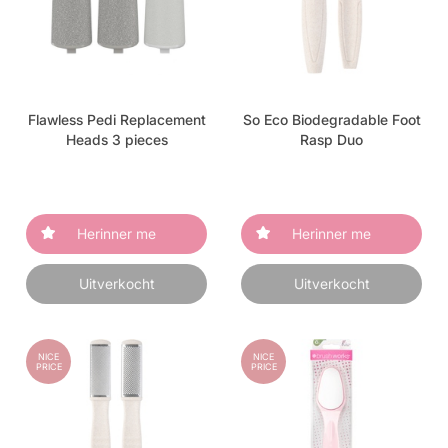
Flawless Pedi Replacement
So Eco Biodegradable Foot
Heads 3 pieces
Rasp Duo
Herinner me
Herinner me
Uitverkocht
Uitverkocht
NICE
NICE
PRICE
PRICE