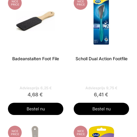
NICE
NICE
PRICE
PRICE
Badeanstalten Foot File
Scholl Dual Action Footfile
Adviesprijs 6,25 €
Adviesprijs 9,75 €
4,68 €
6,41 €
Bestel nu
Bestel nu
NICE
NICE
PRICE
PRICE