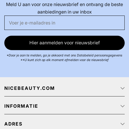
Meld U aan voor onze nieuwsbrief en ontvang de beste
aanbiedingen in uw inbox
Hier aanmelden voor nieuwsbrief
*Door je aan te melden, ga je akkoord met ons Databeleid persoonsgegevens
**U kunt zich op elk moment afmelden voor de nieuwsbrief
NICEBEAUTY.COM
Startpagina
INFORMATIE
Over ons
Track & Trace
Klantenservice - Q & A
Reclame aanbiedingen
ADRES
Privacy beleid