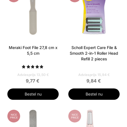
Meraki Foot File 27,8 cm x
Scholl Expert Care File &
5,5 cm
Smooth 2-in-1 Roller Head
Refill 2 pieces
Adviesprijs 13,50 €
Adviesprijs 15,94 €
9,77 €
9,84 €
Bestel nu
Bestel nu
NICE
NICE
PRICE
PRICE