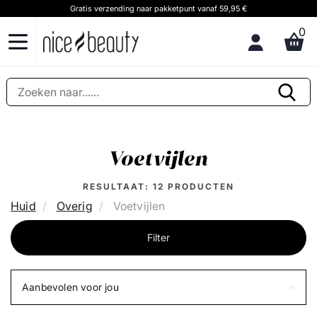
Gratis verzending naar pakketpunt vanaf 59,95 €
0
Voetvijlen
RESULTAAT:
12
PRODUCTEN
Huid
Overig
Voetvijlen
Filter
Aanbevolen voor jou