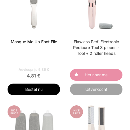
Masque Me Up Foot File
Flawless Pedi Electronic
Pedicure Tool 3 pieces -
Tool + 2 roller heads
Adviesprijs 5,35 €
Herinner me
4,81 €
Bestel nu
Uitverkocht
NICE
NICE
PRICE
PRICE