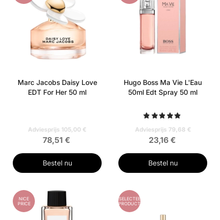
Marc Jacobs Daisy Love
Hugo Boss Ma Vie L'Eau
EDT For Her 50 ml
50ml Edt Spray 50 ml
Adviesprijs 105,00 €
Adviesprijs 79,68 €
78,51 €
23,16 €
Bestel nu
Bestel nu
NICE
GESELECTEERD
PRICE
PRODUCT