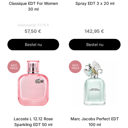
Classique EDT For Women
Spray EDT 3 x 20 ml
30 ml
Adviesprijs 77,75 €
57,50 €
142,95 €
Bestel nu
Bestel nu
NICE
NICE
PRICE
PRICE
Lacoste L 12.12 Rose
Marc Jacobs Perfect EDT
Sparkling EDT 50 ml
100 ml