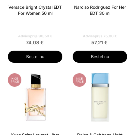
Versace Bright Crystal EDT
Narciso Rodriguez For Her
For Women 50 ml
EDT 30 ml
Adviesprijs 90,50 €
Adviesprijs 75,00 €
74,08 €
57,21 €
Bestel nu
Bestel nu
NICE
NICE
PRICE
PRICE
Yves Saint Laurent Libre
Dolce & Gabbana Light