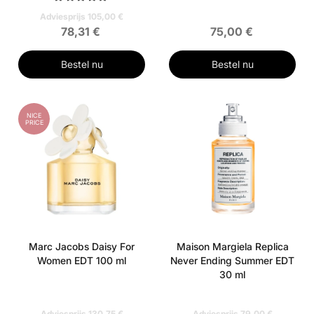
Adviesprijs 105,00 €
78,31 €
75,00 €
Bestel nu
Bestel nu
NICE
PRICE
Marc Jacobs Daisy For
Maison Margiela Replica
Women EDT 100 ml
Never Ending Summer EDT
30 ml
Adviesprijs 130,75 €
Adviesprijs 79,00 €