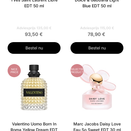
EDT 50 ml
Blue EDT 50 ml
Adviesprijs 135,00 €
Adviesprijs 115,00 €
93,50 €
78,90 €
Bestel nu
Bestel nu
NICE
GESELECTEERD
PRICE
PRODUCT
Valentino Uomo Born In
Marc Jacobs Daisy Love
Roma Yellow Dream EDT
Eau So Sweet EDT 30 ml