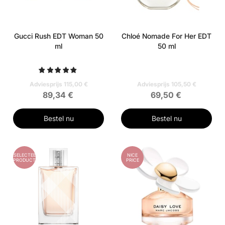
Gucci Rush EDT Woman 50
Chloé Nomade For Her EDT
ml
50 ml
Adviesprijs 115,00 €
Adviesprijs 105,50 €
89,34 €
69,50 €
Bestel nu
Bestel nu
GESELECTEERD
NICE
PRODUCT
PRICE