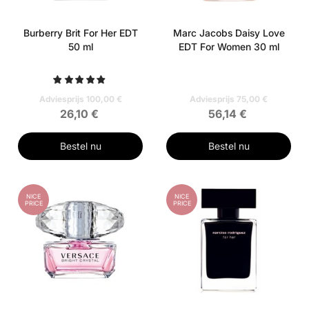
Burberry Brit For Her EDT
Marc Jacobs Daisy Love
50 ml
EDT For Women 30 ml
Adviesprijs 100,00 €
Adviesprijs 75,00 €
26,10 €
56,14 €
Bestel nu
Bestel nu
NICE
NICE
PRICE
PRICE