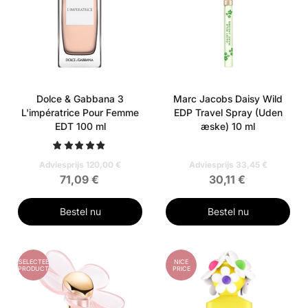
Dolce & Gabbana 3
Marc Jacobs Daisy Wild
L'impératrice Pour Femme
EDP Travel Spray (Uden
EDT 100 ml
æske) 10 ml
Adviesprijs 120,00 €
Adviesprijs 33,45 €
71,09 €
30,11 €
Bestel nu
Bestel nu
GESELECTEERD
NICE
PRODUCT
PRICE