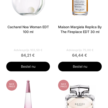
Cacharel Noa Woman EDT
Maison Margiela Replica By
100 ml
The Fireplace EDT 30 ml
Adviesprijs 103,50 €
Adviesprijs 75,00 €
84,21 €
64,44 €
Bestel nu
Bestel nu
NICE
NICE
PRICE
PRICE