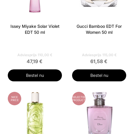
Issey Miyake Solar Violet
Gucci Bamboo EDT For
EDT 50 ml
Women 50 ml
Adviesprijs 110,00 €
Adviesprijs 115,00 €
47,19 €
61,58 €
Bestel nu
Bestel nu
NICE
GESELECTEERD
PRICE
PRODUCT