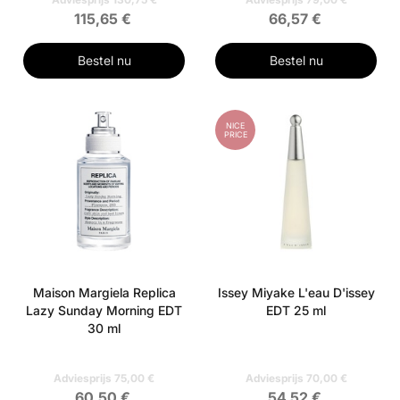
115,65 €
66,57 €
Bestel nu
Bestel nu
NICE
PRICE
Maison Margiela Replica
Issey Miyake L'eau D'issey
Lazy Sunday Morning EDT
EDT 25 ml
30 ml
Adviesprijs 75,00 €
Adviesprijs 70,00 €
60,50 €
54,52 €