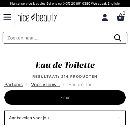
Klantenservice & advies Bel ons op (+31) 20 891 0380 (We speak English)
0
Eau de Toilette
RESULTAAT:
214
PRODUCTEN
Parfums
Voor Vrouw...
Eau de Toi...
Filter
Aanbevolen voor jou