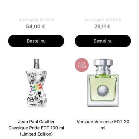
Adviesprijs 65,00 €
Adviesprijs 145,00 €
54,00 €
73,11 €
Bestel nu
Bestel nu
NICE
PRICE
Jean Paul Gaultier
Versace Versense EDT 30
Classique Pride EDT 100 ml
ml
(Limited Edition)