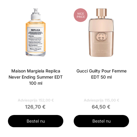
NICE
PRICE
Maison Margiela Replica
Gucci Guilty Pour Femme
Never Ending Summer EDT
EDT 50 ml
100 ml
Adviesprijs 152,00 €
Adviesprijs 115,00 €
126,70 €
64,50 €
Bestel nu
Bestel nu