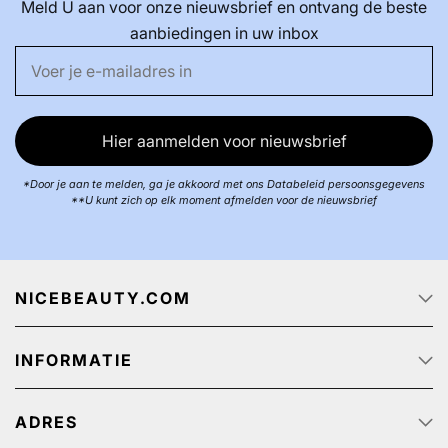
Meld U aan voor onze nieuwsbrief en ontvang de beste
aanbiedingen in uw inbox
Hier aanmelden voor nieuwsbrief
*Door je aan te melden, ga je akkoord met ons Databeleid persoonsgegevens
**U kunt zich op elk moment afmelden voor de nieuwsbrief
NICEBEAUTY.COM
Startpagina
INFORMATIE
Over ons
Track & Trace
Klantenservice - Q & A
Reclame aanbiedingen
ADRES
Privacy beleid