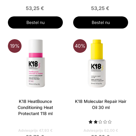
53,25 €
53,25 €
Bestel nu
Bestel nu
19%
40%
K18 HeatBounce
K18 Molecular Repair Hair
Conditioning Heat
Oil 30 ml
Protectant 118 ml
Adviesprijs 47,93 €
Adviesprijs 62,00 €