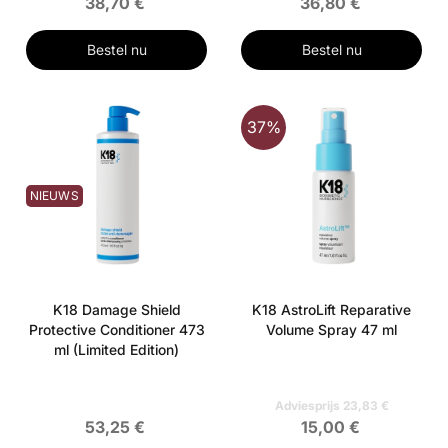
38,70 €
36,80 €
Bestel nu
Bestel nu
37%
NIEUWS
K18 Damage Shield
K18 AstroLift Reparative
Protective Conditioner 473
Volume Spray 47 ml
ml (Limited Edition)
Adviesprijs 23,83 €
53,25 €
15,00 €