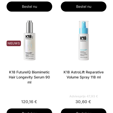
Bestel nu
Bestel nu
NIEUWS
K18 FutureIQ Biomimetic
K18 AstroLift Reparative
Hair Longevity Serum 90
Volume Spray 118 ml
ml
Adviesprijs 47,93 €
120,16 €
30,60 €