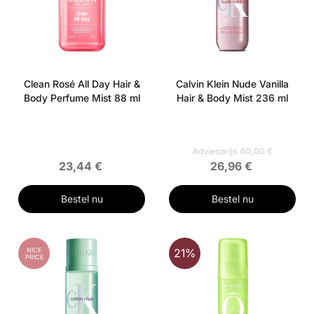
Clean Rosé All Day Hair &
Calvin Klein Nude Vanilla
Body Perfume Mist 88 ml
Hair & Body Mist 236 ml
Adviesprijs 40,00 €
23,44 €
26,96 €
Bestel nu
Bestel nu
NICE
21%
PRICE