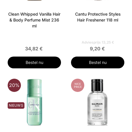
Clean Whipped Vanilla Hair
Cantu Protective Styles
& Body Perfume Mist 236
Hair Freshener 118 ml
ml
Adviesprijs 13,25 €
34,82 €
9,20 €
Bestel nu
Bestel nu
NICE
20%
PRICE
NIEUWS