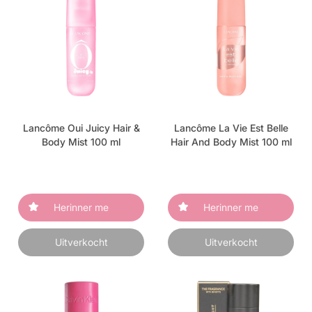
Lancôme Oui Juicy Hair &
Lancôme La Vie Est Belle
Body Mist 100 ml
Hair And Body Mist 100 ml
Herinner me
Herinner me
Uitverkocht
Uitverkocht