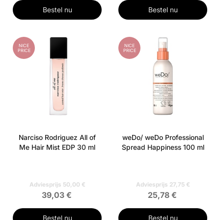
Bestel nu
Bestel nu
NICE
NICE
PRICE
PRICE
Narciso Rodriguez All of
weDo/ weDo Professional
Me Hair Mist EDP 30 ml
Spread Happiness 100 ml
Adviesprijs 50,00 €
Adviesprijs 27,75 €
39,03 €
25,78 €
Bestel nu
Bestel nu