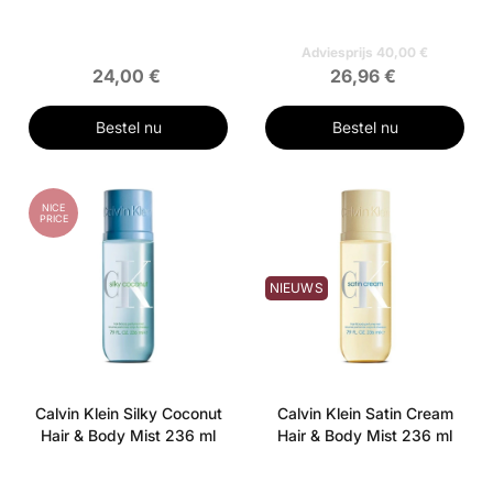
Adviesprijs 40,00 €
24,00 €
26,96 €
Bestel nu
Bestel nu
NICE
PRICE
NIEUWS
Calvin Klein Silky Coconut
Calvin Klein Satin Cream
Hair & Body Mist 236 ml
Hair & Body Mist 236 ml