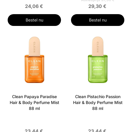
24,06 €
29,30 €
Bestel nu
Bestel nu
Clean Papaya Paradise
Clean Pistachio Passion
Hair & Body Perfume Mist
Hair & Body Perfume Mist
88 ml
88 ml
23,44 €
23,44 €