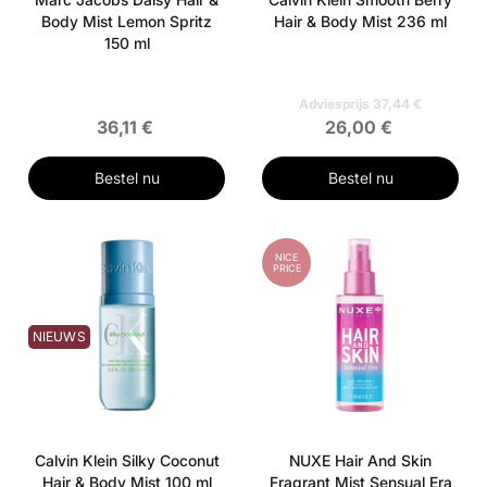
Body Mist Lemon Spritz
Hair & Body Mist 236 ml
150 ml
Adviesprijs 37,44 €
36,11 €
26,00 €
Bestel nu
Bestel nu
NICE
PRICE
NIEUWS
Calvin Klein Silky Coconut
NUXE Hair And Skin
Hair & Body Mist 100 ml
Fragrant Mist Sensual Era