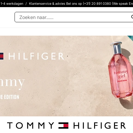
g 1-4 werkdagen
/
Klantenservice & advies Bel ons op (+31) 20 891 0380 (We speak En