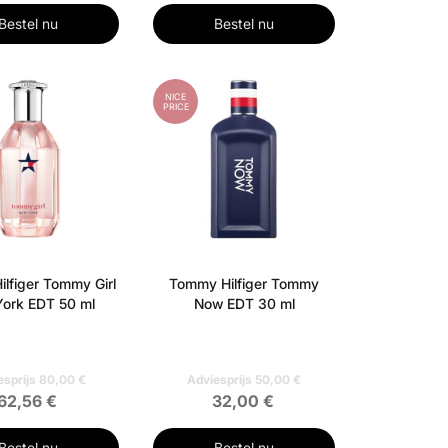
Bestel nu
Bestel nu
NICE
PRICE
lfiger Tommy Girl
Tommy Hilfiger Tommy
ork EDT 50 ml
Now EDT 30 ml
esprijs 80,00 €
Adviesprijs 50,00 €
62,56 €
32,00 €
Bestel nu
Bestel nu