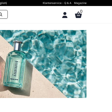
glish)
Klantenservice - Q & A
Magazine
0