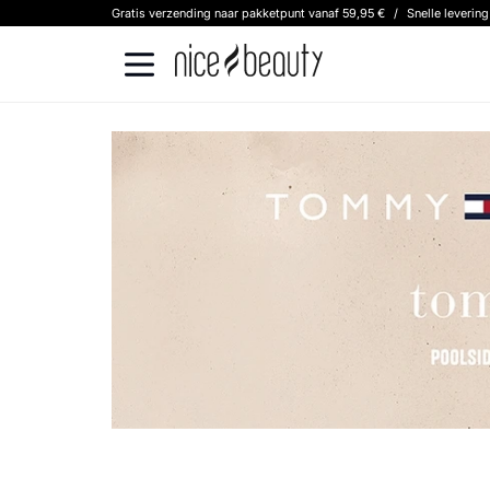
Gratis verzending naar pakketpunt vanaf 59,95 €
/
Snelle leverin