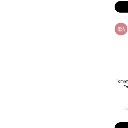
NICE
PRICE
Tommy 
Fo
Ad