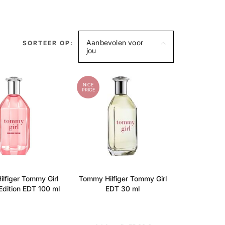
Aanbevolen voor
SORTEER OP:
jou
NICE
PRICE
lfiger Tommy Girl
Tommy Hilfiger Tommy Girl
Edition EDT 100 ml
EDT 30 ml