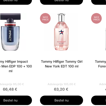
NICE
NICE
PRICE
PRICE
y Hilfiger Impact
Tommy Hilfiger Tommy Girl
Tommy 
e Men EDP 100 + 100
New York EDT 100 ml
Fore
ml
viesprijs 95,00 €
Adviesprijs 105,00 €
Advi
66,48 €
63,20 €
Bestel nu
Bestel nu