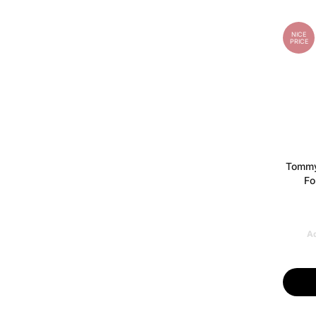
NICE
PRICE
Tommy 
Fo
Ad