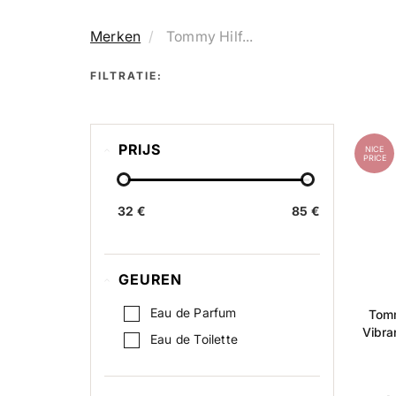
Merken
Tommy Hilf...
FILTRATIE:
PRIJS
NICE
PRICE
32 €
85 €
GEUREN
Eau de Parfum
Tomm
Vibra
Eau de Toilette