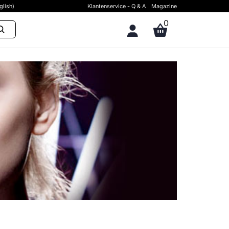
glish)
Klantenservice - Q & A
Magazine
0