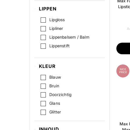
Wenkbrauwen Makeup
Max Fa
Lipsti
LIPPEN
Wimpers / wenkbrauwen
serum
Lipgloss
Lipliner
A
Lippenbalsem / Balm
Lippenstift
KLEUR
NICE
PRICE
Blauw
Bruin
Doorzichtig
Glans
Glitter
Grijs
Max 
INHOUD
Groen
Max