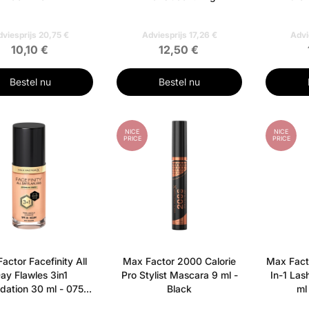
viesprijs 20,75 €
Adviesprijs 17,26 €
Advi
10,10 €
12,50 €
Bestel nu
Bestel nu
NICE
NICE
PRICE
PRICE
actor Facefinity All
Max Factor 2000 Calorie
Max Fact
ay Flawles 3in1
Pro Stylist Mascara 9 ml -
In-1 La
dation 30 ml - 075
Black
ml
Golden