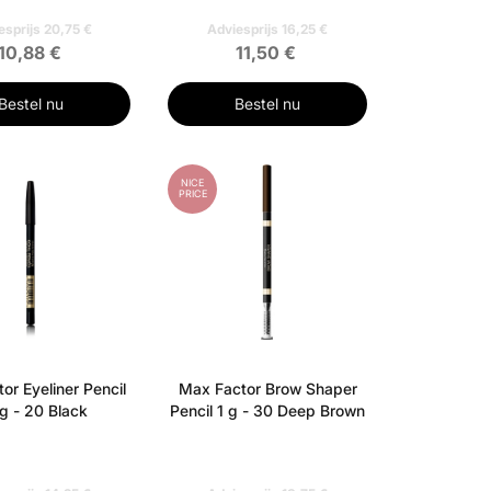
esprijs 20,75 €
Adviesprijs 16,25 €
10,88 €
11,50 €
Bestel nu
Bestel nu
NICE
PRICE
or Eyeliner Pencil
Max Factor Brow Shaper
 g - 20 Black
Pencil 1 g - 30 Deep Brown