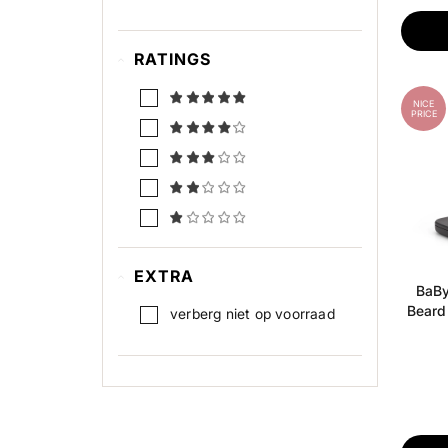
RATINGS
NICE
PRICE
EXTRA
BaBy
Beard
verberg niet op voorraad