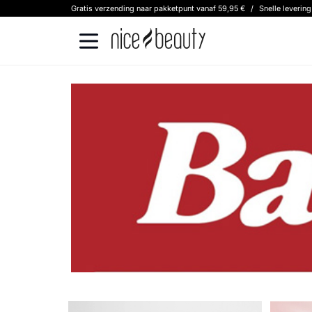
Gratis verzending naar pakketpunt vanaf 59,95 €
/
Snelle leverin