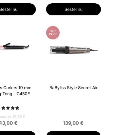
Bestel nu
Bestel nu
NICE
PRICE
ss Curlers 19 mm
BaByliss Style Secret Air
g Tong - C450E
esprijs 51,75 €
43,90 €
139,90 €