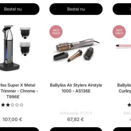
Bestel nu
Bestel nu
NICE
NICE
PRICE
PRICE
liss Super X Metal
BaByliss Air Stylers Airstyle
BaByli
 Trimmer - Chrome -
1000 - AS136E
Curlin
T996E
Adviesprijs 77,75 €
Advi
107,00 €
67,92 €