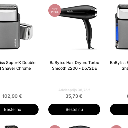
NICE
PRICE
iss Super-X Double
BaByliss Hair Dryers Turbo
BaByliss 
il Shaver Chrome
Smooth 2200 - D572DE
Sh
Adviesprijs 38,75 €
102,90 €
35,73 €
Bestel nu
Bestel nu