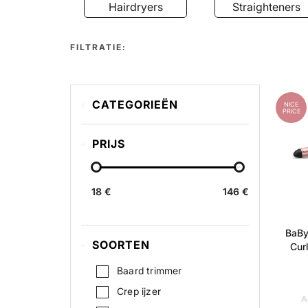
airdryers
Straighteners
Haircare
FILTRATIE:
CATEGORIEËN
NICE
PRICE
Airstyler
PRIJS
Hairdryers
Straighteners
18 €
Haircare
146 €
Krultangen
BaBy
Trimmers & clippers
SOORTEN
Cur
Others
Baard trimmer
Crep ijzer
A