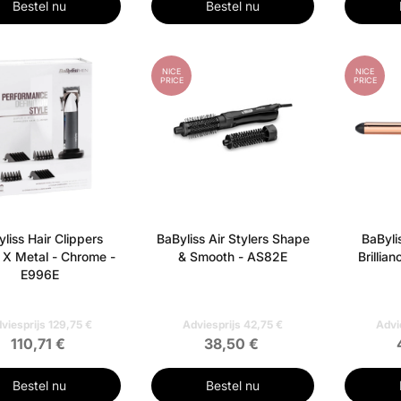
Bestel nu
Bestel nu
NICE
NICE
PRICE
PRICE
liss Hair Clippers
BaByliss Air Stylers Shape
BaByli
 X Metal - Chrome -
& Smooth - AS82E
Brillia
E996E
viesprijs 129,75 €
Adviesprijs 42,75 €
Advi
110,71 €
38,50 €
Bestel nu
Bestel nu