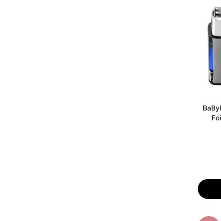
BaByl
Fo