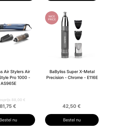
NICE
PRICE
s Air Stylers Air
BaByliss Super X-Metal
Style Pro 1000 -
Precision - Chrome - E116E
AS965E
esprijs 88,00 €
81,75 €
42,50 €
Bestel nu
Bestel nu