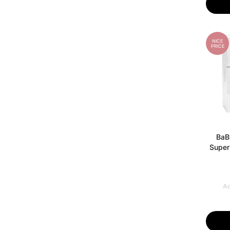
NICE
PRICE
BaBy
Super
Ad