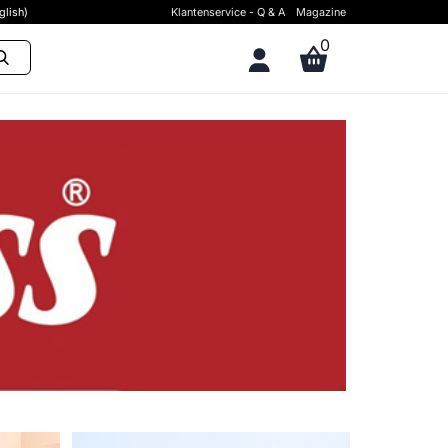
glish)
Klantenservice - Q & A
Magazine
0