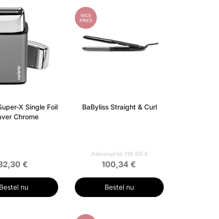
NICE
PRICE
Super-X Single Foil
BaByliss Straight & Curl
aver Chrome
Adviesprijs 119,90 €
82,30 €
100,34 €
Bestel nu
Bestel nu