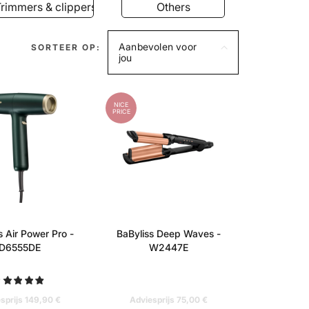
Others
Airstyler
Hai
Aanbevolen voor
SORTEER OP:
jou
NICE
PRICE
s Air Power Pro -
BaByliss Deep Waves -
D6555DE
W2447E
sprijs 149,90 €
Adviesprijs 75,00 €