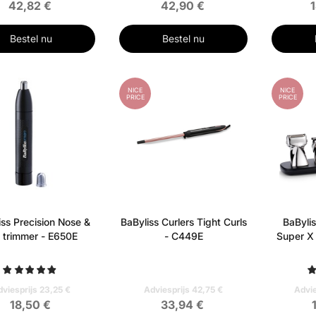
42,82 €
42,90 €
Bestel nu
Bestel nu
NICE
NICE
PRICE
PRICE
iss Precision Nose &
BaByliss Curlers Tight Curls
BaBylis
 trimmer - E650E
- C449E
Super X 
viesprijs 23,25 €
Adviesprijs 42,75 €
Advie
18,50 €
33,94 €