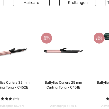
Krultangen
Trimmers & clippers
NICE
NICE
PRICE
PRICE
liss Curlers 32 mm
BaByliss Curlers 25 mm
BaBylis
ling Tong - C452E
Curling Tong - C451E
dviesprijs 51,75 €
Adviesprijs 51,75 €
Advie