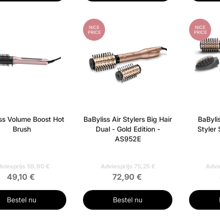
NICE
NICE
PRICE
PRICE
ss Volume Boost Hot
BaByliss Air Stylers Big Hair
BaBylis
Brush
Dual - Gold Edition -
Styler 
AS952E
viesprijs 59,90 €
Adviesprijs 75,25 €
Advi
49,10 €
72,90 €
Bestel nu
Bestel nu