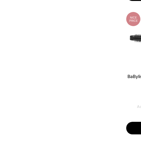
NICE
PRICE
BaByli
Ad