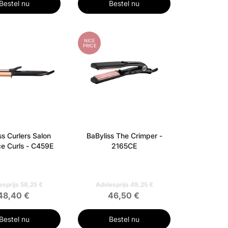
Bestel nu
Bestel nu
NICE
PRICE
ss Curlers Salon
BaByliss The Crimper -
nce Curls - C459E
2165CE
esprijs 58,25 €
Adviesprijs 49,25 €
48,40 €
46,50 €
Bestel nu
Bestel nu