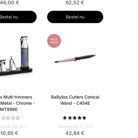
146,00 €
62,52 €
Bestel nu
Bestel nu
NICE
PRICE
s Multi trimmers
BaByliss Curlers Conical
Metal - Chrome -
Wand - C454E
MT996E
sprijs 129,50 €
Adviesprijs 51,75 €
110,65 €
42,84 €