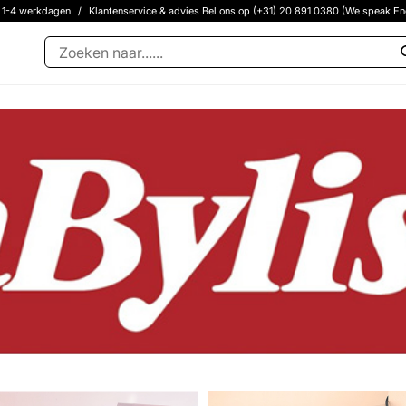
g 1-4 werkdagen
/
Klantenservice & advies Bel ons op (+31) 20 891 0380 (We speak En