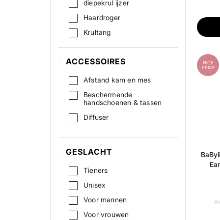
diepekrul ijzer
Haardroger
Krultang
krulzet
ACCESSOIRES
NeusTrimmer
NICE
PRICE
stijltang
Afstand kam en mes
Tondeuses
Beschermende
handschoenen & tassen
wand
Diffuser
GESLACHT
BaByl
Ear
Tieners
Unisex
Voor mannen
Ad
Voor vrouwen