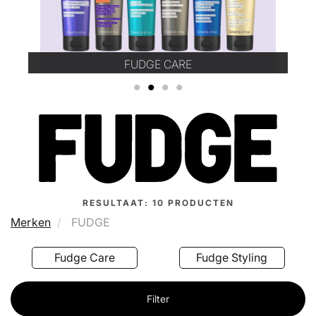
FUDGE CARE
1
2
3
4
RESULTAAT:
10
PRODUCTEN
Merken
FUDGE
Fudge Care
Fudge Styling
Filter