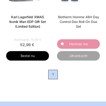
Karl Lagerfeld XMAS
Biotherm Homme 48H Day
Ikonik Man EDP Gift Set
Control Deo Roll-On Duo
(Limited Edition)
Set
Adviesprijs 70,00 €
Herinner me
52,96 €
Bestel nu
Uitverkocht
1