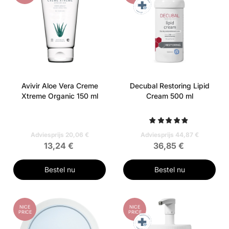
Avivir Aloe Vera Creme
Decubal Restoring Lipid
Xtreme Organic 150 ml
Cream 500 ml
Adviesprijs 20,06 €
Adviesprijs 44,87 €
13,24 €
36,85 €
Bestel nu
Bestel nu
NICE
NICE
PRICE
PRICE