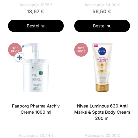
Adviesprijs 17,75 €
Adviesprijs 64,00 €
13,67 €
56,50 €
Bestel nu
Bestel nu
NICE
NICE
PRICE
PRICE
Faaborg Pharma Archiv
Nivea Luminous 630 Anti
Creme 1000 ml
Marks & Spots Body Cream
200 ml
Adviesprijs 53,44 €
Adviesprijs 20,00 €