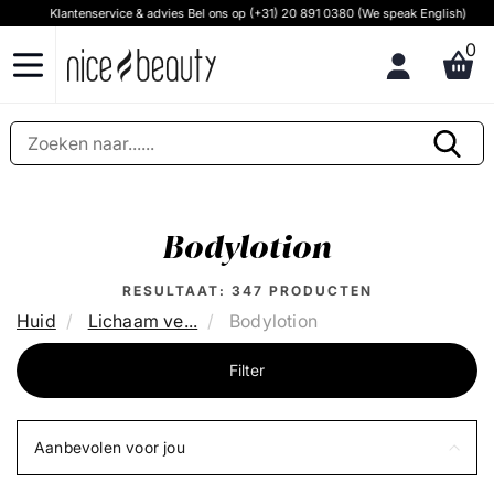
Klantenservice & advies Bel ons op (+31) 20 891 0380 (We speak English)
0
Bodylotion
RESULTAAT:
347
PRODUCTEN
Huid
Lichaam ve...
Bodylotion
Filter
Aanbevolen voor jou