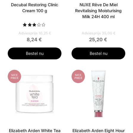
Decubal Restoring Clinic
NUXE Rêve De Miel
Cream 100 g
Revitalising Moisturising
Milk 24H 400 ml
Adviesprijs 10,25 €
Adviesprijs 35,00 €
8,24 €
25,20 €
Bestel nu
Bestel nu
NICE
NICE
PRICE
PRICE
Elizabeth Arden White Tea
Elizabeth Arden Eight Hour