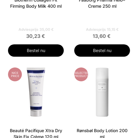
Firming Body Milk 400 ml
Creme 250 ml
Adviesprijs 35,00 €
Adviesprijs 15,15 €
30,23 €
13,60 €
Bestel nu
Bestel nu
NICE
GESELECTEERD
PRICE
PRODUCT
Beauté Pacifique Xtra Dry
Rønsbøl Body Lotion 200
Skin Fix Crème 120 ml
ml