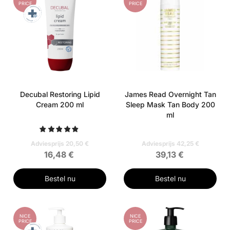
PRICE
PRICE
Decubal Restoring Lipid
James Read Overnight Tan
Cream 200 ml
Sleep Mask Tan Body 200
ml
Adviesprijs 20,50 €
Adviesprijs 42,25 €
16,48 €
39,13 €
Bestel nu
Bestel nu
NICE
NICE
PRICE
PRICE