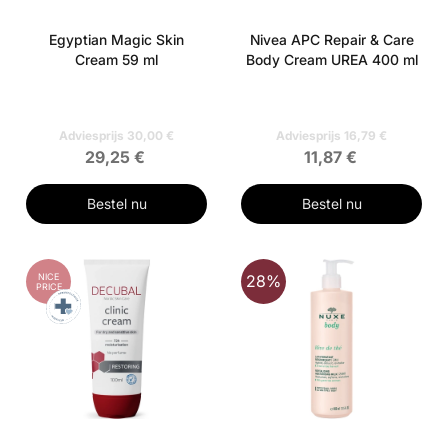
Egyptian Magic Skin
Nivea APC Repair & Care
Cream 59 ml
Body Cream UREA 400 ml
Adviesprijs 30,00 €
Adviesprijs 16,79 €
29,25 €
11,87 €
Bestel nu
Bestel nu
NICE
28%
PRICE