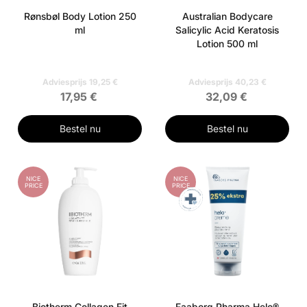
Rønsbøl Body Lotion 250
Australian Bodycare
ml
Salicylic Acid Keratosis
Lotion 500 ml
Adviesprijs 19,25 €
Adviesprijs 40,23 €
17,95 €
32,09 €
Bestel nu
Bestel nu
NICE
NICE
PRICE
PRICE
Biotherm Collagen Fit
Faaborg Pharma Helo®