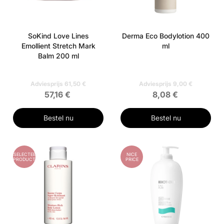
SoKind Love Lines
Derma Eco Bodylotion 400
Emollient Stretch Mark
ml
Balm 200 ml
Adviesprijs 61,50 €
Adviesprijs 9,00 €
57,16 €
8,08 €
Bestel nu
Bestel nu
GESELECTEERD
NICE
PRODUCT
PRICE