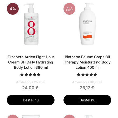
NICE
4%
PRICE
Elizabeth Arden Eight Hour
Biotherm Baume Corps Oil
Cream 8H Daily Hydrating
Therapy Moisturizing Body
Body Lotion 380 ml
Lotion 400 ml
Adviesprijs 25,25 €
Adviesprijs 30,00 €
24,00 €
26,17 €
Bestel nu
Bestel nu