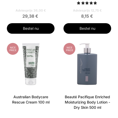
Adviesprijs 36,00 €
Adviesprijs 12,75 €
29,38 €
8,15 €
Bestel nu
Bestel nu
NICE
NICE
PRICE
PRICE
Australian Bodycare
Beauté Pacifique Enriched
Rescue Cream 100 ml
Moisturizing Body Lotion -
Dry Skin 500 ml