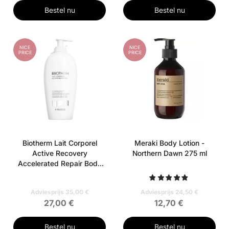
Bestel nu
Bestel nu
NICE
NICE
PRICE
PRICE
Biotherm Lait Corporel
Meraki Body Lotion -
Active Recovery
Northern Dawn 275 ml
Accelerated Repair Body
Milk 400 ml
Adviesprijs 35,00 €
Adviesprijs 24,50 €
27,00 €
12,70 €
Bestel nu
Bestel nu