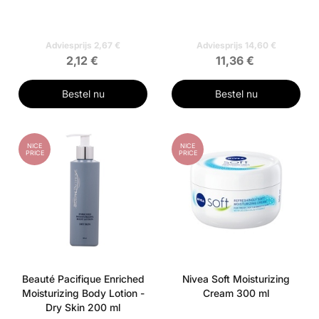
Adviesprijs 2,67 €
Adviesprijs 14,60 €
2,12 €
11,36 €
Bestel nu
Bestel nu
NICE
NICE
PRICE
PRICE
Beauté Pacifique Enriched
Nivea Soft Moisturizing
Moisturizing Body Lotion -
Cream 300 ml
Dry Skin 200 ml