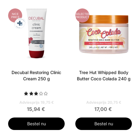
NICE
GESELECTEERD
PRICE
PRODUCT
Decubal Restoring Clinic
Tree Hut Whipped Body
Cream 250 g
Butter Coco Colada 240 g
Adviesprijs 19,75 €
Adviesprijs 20,75 €
15,94 €
17,00 €
Bestel nu
Bestel nu