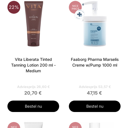
NICE
22%
PRICE
Vita Liberata Tinted
Faaborg Pharma Marselis
Tanning Lotion 200 ml -
Creme w/Pump 1000 ml
Medium
Adviesprijs 26,60 €
Adviesprijs 53,57 €
20,70 €
47,15 €
Bestel nu
Bestel nu
NICE
NICE