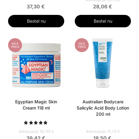
37,30 €
28,06 €
Bestel nu
Bestel nu
NICE
NICE
PRICE
PRICE
Egyptian Magic Skin
Australian Bodycare
Cream 118 ml
Salicylic Acid Body Lotion
200 ml
Adviesprijs 50,00 €
Adviesprijs 21,75 €
39,42 €
18,50 €