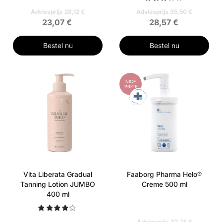
Adviesprijs 28,12 €
Adviesprijs 35,50 €
23,07 €
28,57 €
Bestel nu
Bestel nu
NICE
PRICE
Vita Liberata Gradual
Faaborg Pharma Helo®
Tanning Lotion JUMBO
Creme 500 ml
400 ml
Adviesprijs 32,75 €