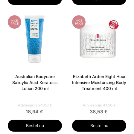
NICE
NICE
PRICE
PRICE
Australian Bodycare
Elizabeth Arden Eight Hour
Salicylic Acid Keratosis
Intensive Moisturizing Body
Lotion 200 ml
Treatment 400 ml
Adviesprijs 24,08 €
Adviesprijs 41,50 €
18,94 €
38,53 €
Bestel nu
Bestel nu